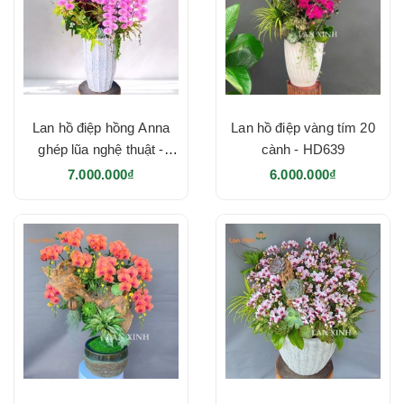
Lan hồ điệp hồng Anna
Lan hồ điệp vàng tím 20
ghép lũa nghệ thuật -
cành - HD639
HD640
7.000.000₫
6.000.000₫