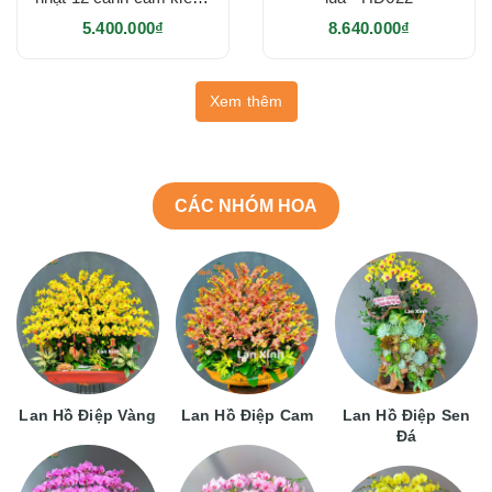
HD623
5.400.000₫
8.640.000₫
Xem thêm
CÁC NHÓM HOA
Lan Hồ Điệp Vàng
Lan Hồ Điệp Cam
Lan Hồ Điệp Sen
Đá