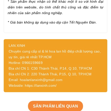
* Sản phẩm thực nhận có thể khác một ít so với hình đại
diện trên website, do tính chất thủ công và đặc điểm tự
nhiên của sản phẩm nông nghiệp.
* Giá bán không áp dụng vào dịp cận
Tết Nguyên Đán.
LAN XINH
Chuyên cung cấp sỉ & lẻ hoa lan hồ điệp chất lượng cao,
uy tín, giá rẻ nhất TP.HCM
Hotline: 0966159669
Địa chỉ CN 1: C30 Thành Thái, P.14, Q.10, TP.HCM
Địa chỉ CN 2: 220 Thành Thái, P.15, Q.10, TP.HCM
Email: hoalanlanxinh@gmail.com
Webside: https://lanxinh.com/
SẢN PHẨM LIÊN QUAN