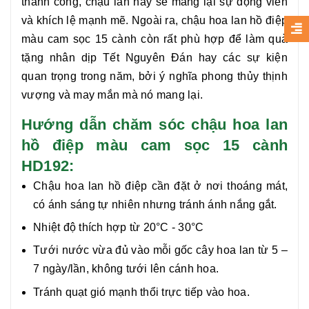
thành công, chậu lan này sẽ mang lại sự động viên
và khích lệ mạnh mẽ. Ngoài ra,
chậu hoa lan hồ điệp
màu cam sọc 15 cành
còn rất phù hợp để làm quà
tặng nhân dịp Tết Nguyên Đán hay các sự kiện
quan trọng trong năm, bởi ý nghĩa phong thủy thịnh
vượng và may mắn mà nó mang lại.
Hướng dẫn chăm sóc chậu hoa lan
hồ điệp màu cam sọc 15 cành
HD192:
Chậu hoa lan hồ điệp cần đặt ở nơi thoáng mát,
có ánh sáng tự nhiên nhưng tránh ánh nắng gắt.
Nhiệt độ thích hợp từ 20°C - 30°C
Tưới nước vừa đủ vào mỗi gốc cây hoa lan từ 5 –
7 ngày/lần, không tưới lên cánh hoa.
Tránh quạt gió mạnh thổi trực tiếp vào hoa.