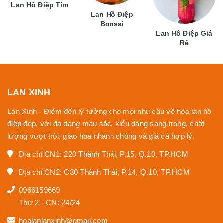
Lan Hồ Điệp Tím
Lan Hồ Điệp
Bonsai
Lan Hồ Điệp Giá
Rẻ
LAN XINH
Lan Xinh - Điểm đến lý tưởng cho mọi nhu cầu về hoa lan hồ
điệp đẹp, với đa dạng màu sắc, kiểu dáng sang trọng, chất
lượng vượt trội, giao hoa nhanh chóng và giá cả hợp lý.
Địa chỉ CN1: 220 Thành Thái, P.15, Q.10, TP.HCM
Địa chỉ CN2: C30 Thành Thái, P.14, Q.10, TP.HCM
0966159669
Thứ 2 - CN: 24/24
hoalanlanxinh@gmail.com