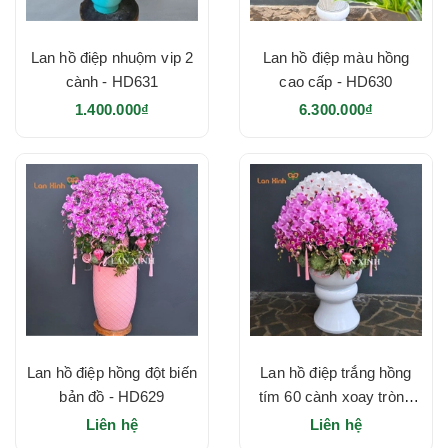
Lan hồ điệp nhuộm vip 2
Lan hồ điệp màu hồng
cành - HD631
cao cấp - HD630
1.400.000₫
6.300.000₫
Lan hồ điệp hồng đột biến
Lan hồ điệp trắng hồng
bản đồ - HD629
tím 60 cành xoay tròn -
HD628
Liên hệ
Liên hệ