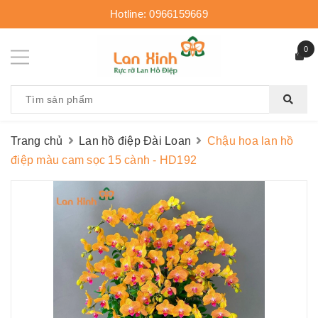
Hotline:
0966159669
0
Trang chủ
Lan hồ điệp Đài Loan
Chậu hoa lan hồ
điệp màu cam sọc 15 cành - HD192