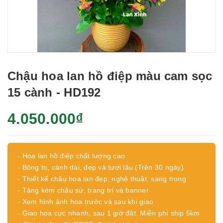
Chậu hoa lan hồ điệp màu cam sọc
15 cành - HD192
4.050.000₫
- Hoa lan hồ điệp chất lượng cao
- Bông to, cành dài, đẹp và tươi lâu (Trên 30 ngày)
- Thiết kế chậu hoa lan đẹp, nghệ thuật, sang trọng
- Tặng kèm chậu sứ, trang trí và banner
- Xem hình ảnh hoa trước và sau khi giao
- Giao hoa cực nhanh, sau 1 giờ đặt. Miễn phí ship 5km