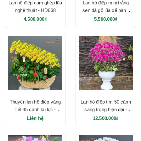
Lan hồ điệp cam ghép lũa
Lan hồ điệp mini trắng
nghệ thuật - HD638
sen đá gỗ lũa để bàn -
HD637
4.500.000₫
5.500.000₫
Thuyền lan hồ điệp vàng
Lan hồ điệp tím 50 cành
Tết 45 cành tài lộc -
sang trọng hiện đại -
HD635
HD634
Liên hệ
12.500.000₫