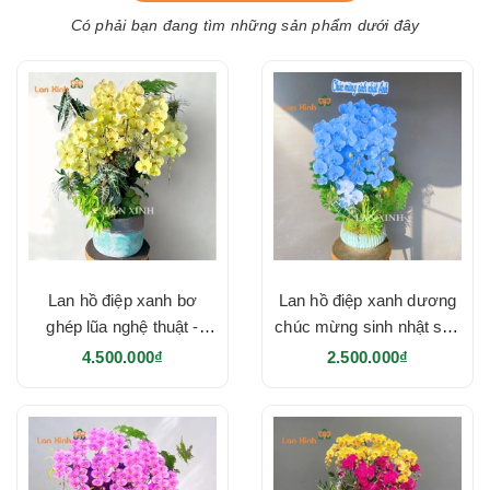
Có phải bạn đang tìm những sản phẩm dưới đây
Lan hồ điệp xanh bơ
Lan hồ điệp xanh dương
ghép lũa nghệ thuật -
chúc mừng sinh nhật sếp
HD642
- HD641
4.500.000₫
2.500.000₫