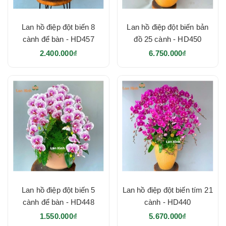
hấp thụ dinh dưỡng tốt và đứng vững.
Thời gian hoa tươi đẹp của
lan hồ điệp đột biến
thường
Lan hồ điệp đột biến 8
Lan hồ điệp đột biến bản
kéo dài từ 1 đến 2 tháng, nếu được chăm sóc đúng cách.
cành để bàn - HD457
đồ 25 cành - HD450
Đặc điểm này làm cho hoa hồ điệp đột biến trở thành lựa
2.400.000₫
6.750.000₫
chọn lý tưởng cho việc trang trí không gian sống và làm
quà tặng trong các dịp đặc biệt.
Các loại hoa lan hồ điệp màu đột biến
Lan hồ điệp màu tím đột biến
Lan hồ điệp đột biến
tím mang vẻ đẹp tinh tế và bí ẩn.
Mỗi cánh hoa là sự pha trộn giữa màu tím và những
khoang loang lỗ độc đáo, chậu hoa lan mang lại một cảm
giác lôi cuốn và làm cho không gian trang trí trở nên thú
vị và phong phú hơn.
Lan hồ điệp đột biến 5
Lan hồ điệp đột biến tím 21
cành để bàn - HD448
cành - HD440
1.550.000₫
5.670.000₫