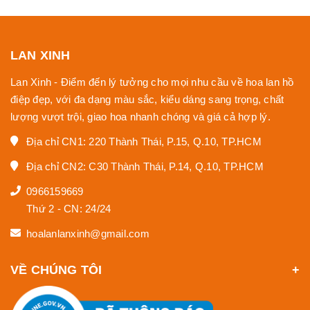
biến
là món quà ý nghĩa và độc đáo trong nhiều dịp đặc
biệt như ngày lễ, sự kiện quan trọng, hay những dịp kỷ
niệm đặc biệt.
LAN XINH
Lan Xinh - Điểm đến lý tưởng cho mọi nhu cầu về hoa lan hồ
điệp đẹp, với đa dạng màu sắc, kiểu dáng sang trọng, chất
lượng vượt trội, giao hoa nhanh chóng và giá cả hợp lý.
Địa chỉ CN1: 220 Thành Thái, P.15, Q.10, TP.HCM
Địa chỉ CN2: C30 Thành Thái, P.14, Q.10, TP.HCM
0966159669
Thứ 2 - CN: 24/24
hoalanlanxinh@gmail.com
VỀ CHÚNG TÔI