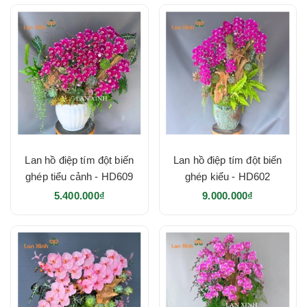
đột
biến
Lan
hồ
điệp
màu
tím
đột
biến
Lan
Lan hồ điệp tím đột biến
Lan hồ điệp tím đột biến
hồ
ghép tiểu cảnh - HD609
ghép kiểu - HD602
điệp
5.400.000₫
9.000.000₫
màu
hồng
đột
biến
Cách
Lan hồ điệp đột biến
chọn
lan hồ