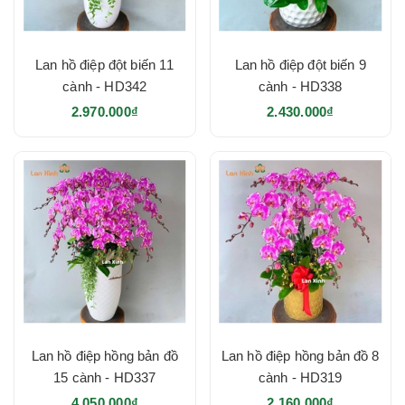
Lan hồ điệp đột biến 11
Lan hồ điệp đột biến 9
cành - HD342
cành - HD338
2.970.000₫
2.430.000₫
Lan hồ điệp đột biến
Cách chăm sóc chậu hoa lan hồ điệp
màu đột biến
Đặt chậu
hoa lan hồ điệp đột biến
ở nơi có nhiệt độ từ
200C đến 300C và có ánh sáng tự nhiên nhưng tránh
ánh nắng trực tiếp để bảo vệ lá và hoa không bị cháy.
Lan hồ điệp hồng bản đồ
Lan hồ điệp hồng bản đồ 8
Tưới nước đều đặn từ 3 đến 5 ngày một lần, tưới vào
15 cành - HD337
cành - HD319
gốc cây lan và tránh tưới nước lên hoa.
4.050.000₫
2.160.000₫