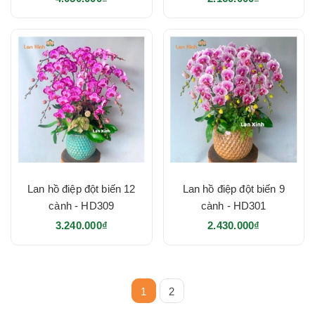
Tránh đặt chậu hoa lan trong nơi có gió thổi mạnh để
không làm hỏng cánh hoa.
Ý nghĩa của hoa lan hồ điệp màu đột
biến
Tính độc đáo và mới mẻ: Sắc màu đột biến của lan hồ
điệp tạo nên ấn tượng mạnh mẽ, thu hút sự chú ý của
mọi người.
Sự sôi động và năng động: Mỗi loại màu
lan hồ điệp đột
Lan hồ điệp đột biến 12
Lan hồ điệp đột biến 9
biến
đều mang đến một cảm giác và ý nghĩa riêng,
cành - HD309
cành - HD301
nhưng đều thể hiện sự sôi động và năng động trong
3.240.000₫
2.430.000₫
cuộc sống.
Lan hồ điệp đột biến, món quà tặng ý
nghĩa
1
2
Với vẻ đẹp độc đáo và sự mới lạ,
hoa lan hồ điệp đột