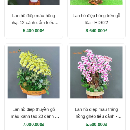
Lan hồ điệp màu hồng
Lan hồ điệp hồng trên gỗ
nhạt 12 cành cắm kiểu -
lũa - HD622
HD623
5.400.000₫
8.640.000₫
Lan hồ điệp thuyền gỗ
Lan hồ điệp màu trắng
màu xanh táo 20 cành -
hồng ghép tiểu cảnh -
HD621
HD620
7.000.000₫
5.500.000₫