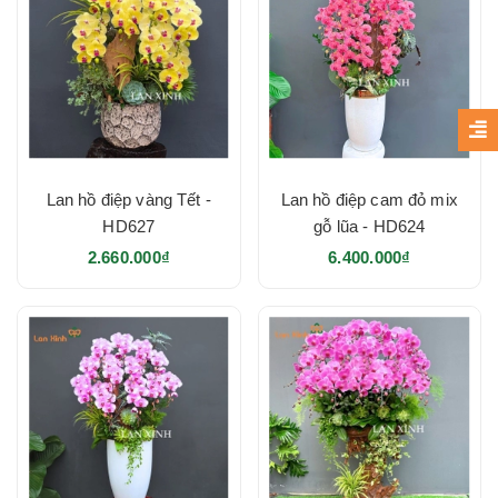
những ngày lễ ý nghĩa, lan hồ điệp luôn là món quà tinh
tế và sâu sắc. Với vẻ đẹp thanh tao cùng ý nghĩa phong
thủy cao quý, chậu lan hồ điệp không chỉ làm đẹp không
gian mà còn mang đến những lời chúc tốt lành, những
thông điệp yêu thương đáng trân quý.
Nếu bạn cần thêm ý tưởng thiết kế hoặc tư vấn chi tiết,
Lan hồ điệp vàng Tết -
Lan hồ điệp cam đỏ mix
hãy liên hệ ngay với LAN XINH để được tư vấn và đặt
HD627
gỗ lũa - HD624
chậu
lan hồ điệp theo chủ đề
phù hợp.
2.660.000₫
6.400.000₫