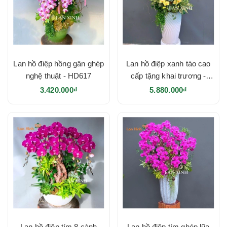
Lan hồ điệp hồng gân ghép
Lan hồ điệp xanh táo cao
nghệ thuật - HD617
cấp tặng khai trương -
HD616
3.420.000₫
5.880.000₫
Lan hồ điệp tím 8 cành
Lan hồ điệp tím ghép lũa