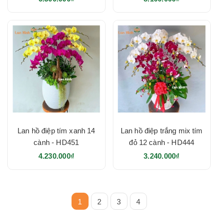
Lan hồ điệp tím xanh 14
Lan hồ điệp trắng mix tím
cành - HD451
đỏ 12 cành - HD444
4.230.000₫
3.240.000₫
1
2
3
4