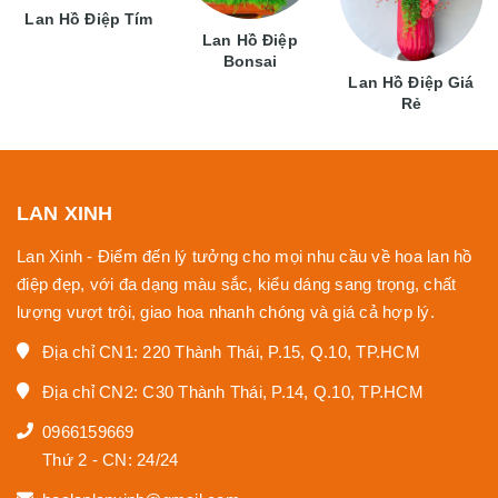
Lan Hồ Điệp Tím
Lan Hồ Điệp
Bonsai
Lan Hồ Điệp Giá
Rẻ
LAN XINH
Lan Xinh - Điểm đến lý tưởng cho mọi nhu cầu về hoa lan hồ
điệp đẹp, với đa dạng màu sắc, kiểu dáng sang trọng, chất
lượng vượt trội, giao hoa nhanh chóng và giá cả hợp lý.
Địa chỉ CN1: 220 Thành Thái, P.15, Q.10, TP.HCM
Địa chỉ CN2: C30 Thành Thái, P.14, Q.10, TP.HCM
0966159669
Thứ 2 - CN: 24/24