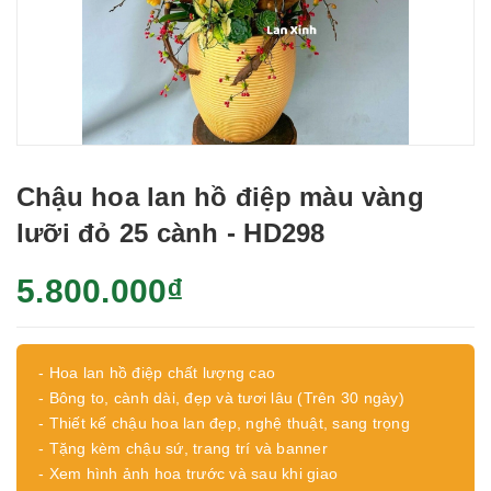
Chậu hoa lan hồ điệp màu vàng
lưỡi đỏ 25 cành - HD298
5.800.000₫
- Hoa lan hồ điệp chất lượng cao
- Bông to, cành dài, đẹp và tươi lâu (Trên 30 ngày)
- Thiết kế chậu hoa lan đẹp, nghệ thuật, sang trọng
- Tặng kèm chậu sứ, trang trí và banner
- Xem hình ảnh hoa trước và sau khi giao