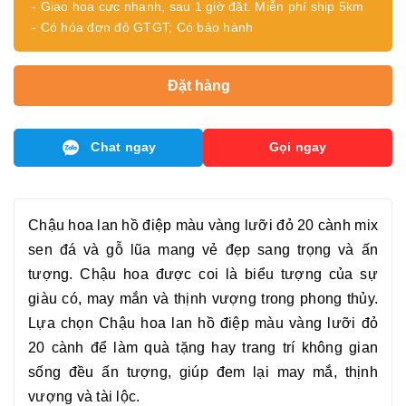
- Giao hoa cực nhanh, sau 1 giờ đặt. Miễn phí ship 5km
- Có hóa đơn đỏ GTGT; Có bảo hành
Đặt hàng
Chat ngay
Gọi ngay
Chậu hoa lan hồ điệp màu vàng lưỡi đỏ 20 cành
mix
sen đá và gỗ lũa mang vẻ đẹp sang trọng và ấn
tượng. Chậu hoa được coi là biểu tượng của sự
giàu có, may mắn và thịnh vượng trong phong thủy.
Lựa chọn
Chậu hoa lan hồ điệp màu vàng lưỡi đỏ
20 cành
để làm quà tặng hay trang trí không gian
sống đều ấn tượng, giúp đem lại may mắ, thịnh
vượng và tài lộc.