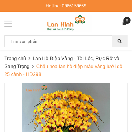
Hotline:
0966159669
0
Trang chủ
Lan Hồ Điệp Vàng - Tài Lộc, Rực Rỡ và
Sang Trọng
Chậu hoa lan hồ điệp màu vàng lưỡi đỏ
25 cành - HD298