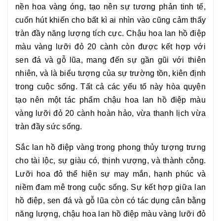
nền hoa vàng óng, tạo nên sự tương phản tinh tế,
cuốn hút khiến cho bất kì ai nhìn vào cũng cảm thấy
tràn đầy năng lượng tích cực.
Chậu hoa lan hồ điệp
màu vàng lưỡi đỏ 20 cành
còn được kết hợp với
sen đá và gỗ lũa, mang đến sự gần gũi với thiên
nhiên, và là biểu tượng của sự trường tồn, kiên định
trong cuộc sống. Tất cả các yếu tố này hòa quyện
tạo nên một tác phẩm
chậu hoa lan hồ điệp màu
vàng lưỡi đỏ 20 cành
hoàn hảo, vừa thanh lịch vừa
tràn đầy sức sống.
Sắc lan hồ điệp vàng trong phong thủy tượng trưng
cho tài lộc, sự giàu có, thịnh vượng, và thành công.
Lưỡi hoa đỏ thể hiện sự may mắn, hạnh phúc và
niềm đam mê trong cuộc sống. Sự kết hợp giữa lan
hồ điệp, sen đá và gỗ lũa còn có tác dụng cân bằng
năng lượng,
chậu hoa lan hồ điệp màu vàng lưỡi đỏ