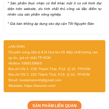
* Sản phẩm thực nhận có thể khác một ít so với hình đại
diện trên website, do tính chất thủ công và đặc điểm tự
nhiên của sản phẩm nông nghiệp.
* Giá bán không áp dụng vào dịp cận Tết Nguyên Đán.
LAN XINH
Chuyên cung cấp sỉ & lẻ hoa lan hồ điệp chất lượng cao,
uy tín, giá rẻ nhất TP.HCM
Hotline: 0966159669
Địa chỉ CN 1: C30 Thành Thái, P.14, Q.10, TP.HCM
Địa chỉ CN 2: 220 Thành Thái, P.15, Q.10, TP.HCM
Email: hoalanlanxinh@gmail.com
Webside: https://lanxinh.com/
SẢN PHẨM LIÊN QUAN