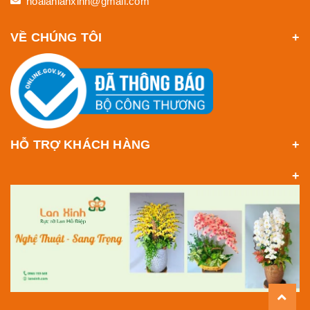
hoalanlanxinh@gmail.com
VỀ CHÚNG TÔI
HỖ TRỢ KHÁCH HÀNG