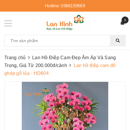
Hotline:
0966159669
0
Trang chủ
Lan Hồ Điệp Cam Đẹp Ấm Áp Và Sang
Trọng, Giá Từ 200.000đ/cành
Lan hồ điệp cam đỏ
ghép gỗ lũa - HD604