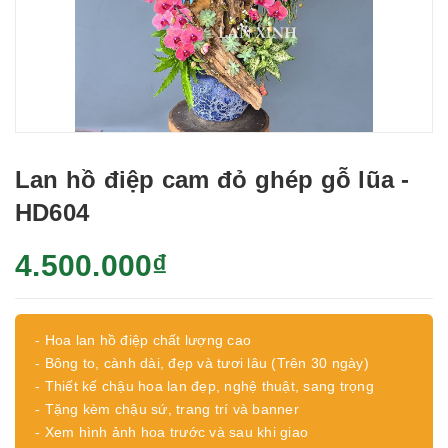
Lan hồ điệp cam đỏ ghép gỗ lũa -
HD604
4.500.000₫
- Hoa lan hồ điệp chất lượng cao
- Bông to, cành dài, đẹp và tươi lâu (Trên 30 ngày)
- Thiết kế chậu hoa lan đẹp, nghệ thuật, sang trọng
- Tặng kèm chậu sứ, trang trí và banner
- Xem hình ảnh hoa trước và sau khi giao