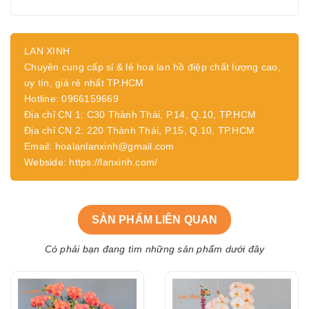
LAN XINH
Chuyên cung cấp sỉ & lẻ hoa lan hồ điệp chất lượng cao,
uy tín, giá rẻ nhất TP.HCM
Hotline: 0966159669
Địa chỉ CN 1: C30 Thành Thái, P.14, Q.10, TP.HCM
Địa chỉ CN 2: 220 Thành Thái, P.15, Q.10, TP.HCM
Email: hoalanlanxinh@gmail.com
Webside: https://lanxinh.com/
SẢN PHẨM LIÊN QUAN
Có phải bạn đang tìm những sản phẩm dưới đây