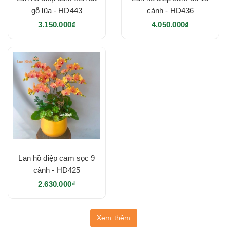
gỗ lũa - HD443
cành - HD436
3.150.000₫
4.050.000₫
Lan hồ điệp cam sọc 9
cành - HD425
2.630.000₫
Xem thêm