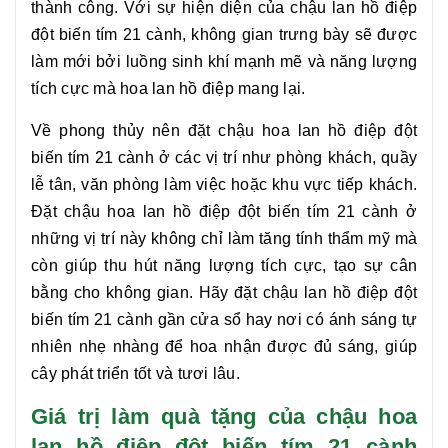
thành công. Với sự hiện diện của chậu
lan hồ điệp
đột biến tím 21 cành
, không gian trưng bày sẽ được
làm mới bởi luồng sinh khí mạnh mẽ và năng lượng
tích cực mà hoa lan hồ điệp mang lại.
Về phong thủy nên đặt chậu hoa
lan hồ điệp đột
biến tím 21 cành
ở các vị trí như phòng khách, quầy
lễ tân, văn phòng làm việc hoặc khu vực tiếp khách.
Đặt chậu hoa
lan hồ điệp đột biến tím 21 cành
ở
những vị trí này không chỉ làm tăng tính thẩm mỹ mà
còn giúp thu hút năng lượng tích cực, tạo sự cân
bằng cho không gian. Hãy đặt chậu
lan hồ điệp đột
biến tím 21 cành
gần cửa sổ hay nơi có ánh sáng tự
nhiên nhẹ nhàng để hoa nhận được đủ sáng, giúp
cây phát triển tốt và tươi lâu.
Giá trị làm quà tặng của chậu hoa
lan hồ điệp đột biến tím 21 cành