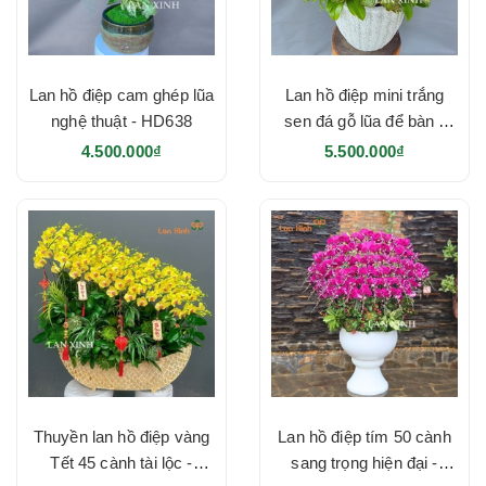
Lan hồ điệp cam ghép lũa
Lan hồ điệp mini trắng
nghệ thuật - HD638
sen đá gỗ lũa để bàn -
HD637
4.500.000₫
5.500.000₫
Thuyền lan hồ điệp vàng
Lan hồ điệp tím 50 cành
Tết 45 cành tài lộc -
sang trọng hiện đại -