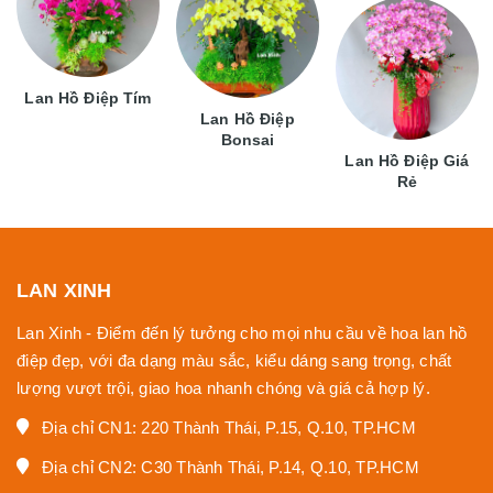
Lan Hồ Điệp Tím
Lan Hồ Điệp
Bonsai
Lan Hồ Điệp Giá
Rẻ
LAN XINH
Lan Xinh - Điểm đến lý tưởng cho mọi nhu cầu về hoa lan hồ
điệp đẹp, với đa dạng màu sắc, kiểu dáng sang trọng, chất
lượng vượt trội, giao hoa nhanh chóng và giá cả hợp lý.
Địa chỉ CN1: 220 Thành Thái, P.15, Q.10, TP.HCM
Địa chỉ CN2: C30 Thành Thái, P.14, Q.10, TP.HCM