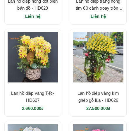
Lan hồ điệp hồng đột biến
Lan hồ điệp trắng hồng
bản đồ - HD629
tím 60 cành xoay tròn -
HD628
Liên hệ
Liên hệ
Lan hồ điệp vàng Tết -
Lan hồ điệp vàng kim
HD627
ghép gỗ lũa - HD626
2.660.000₫
27.500.000₫