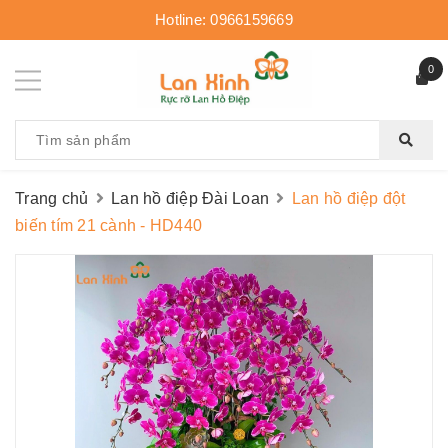
Hotline:
0966159669
0
Trang chủ
Lan hồ điệp Đài Loan
Lan hồ điệp đột
biến tím 21 cành - HD440