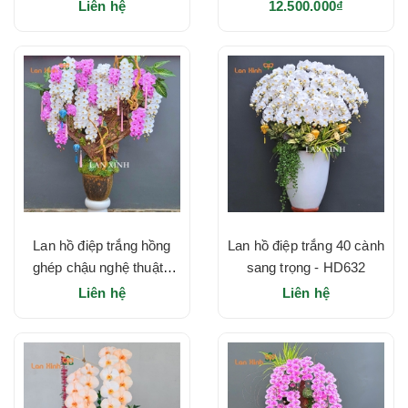
HD635
HD634
Liên hệ
12.500.000₫
Lan hồ điệp trắng hồng
Lan hồ điệp trắng 40 cành
ghép chậu nghệ thuật -
sang trọng - HD632
HD633
Liên hệ
Liên hệ