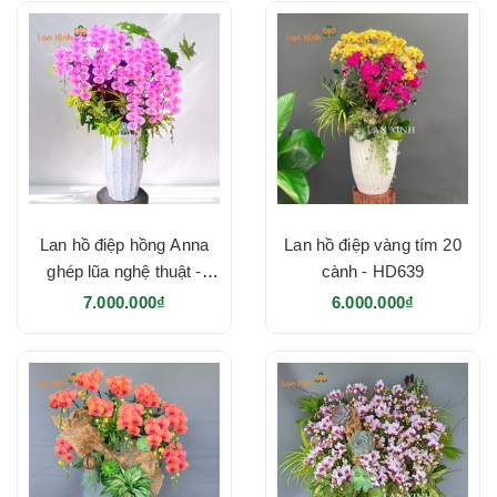
Lan hồ điệp hồng Anna
Lan hồ điệp vàng tím 20
ghép lũa nghệ thuật -
cành - HD639
HD640
7.000.000₫
6.000.000₫