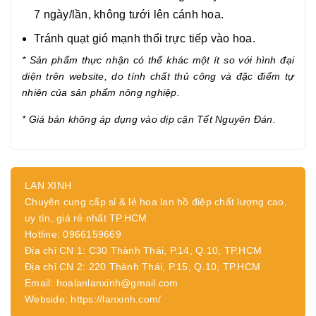
7 ngày/lần, không tưới lên cánh hoa.
Tránh quạt gió mạnh thổi trực tiếp vào hoa.
* Sản phẩm thực nhận có thể khác một ít so với hình đại
diện trên website, do tính chất thủ công và đặc điểm tự
nhiên của sản phẩm nông nghiệp.
* Giá bán không áp dụng vào dịp cận Tết Nguyên Đán.
LAN XINH
Chuyên cung cấp sỉ & lẻ hoa lan hồ điệp chất lượng cao,
uy tín, giá rẻ nhất TP.HCM
Hotline: 0966159669
Địa chỉ CN 1: C30 Thành Thái, P.14, Q.10, TP.HCM
Địa chỉ CN 2: 220 Thành Thái, P.15, Q.10, TP.HCM
Email: hoalanlanxinh@gmail.com
Webside: https://lanxinh.com/