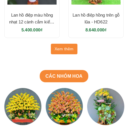
Lan hồ điệp màu hồng
Lan hồ điệp hồng trên gỗ
nhạt 12 cành cắm kiểu -
lũa - HD622
HD623
5.400.000₫
8.640.000₫
Xem thêm
CÁC NHÓM HOA