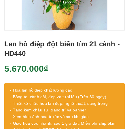
Lan hồ điệp đột biến tím 21 cành -
HD440
5.670.000₫
- Hoa lan hồ điệp chất lượng cao
- Bông to, cành dài, đẹp và tươi lâu (Trên 30 ngày)
- Thiết kế chậu hoa lan đẹp, nghệ thuật, sang trọng
- Tặng kèm chậu sứ, trang trí và banner
- Xem hình ảnh hoa trước và sau khi giao
- Giao hoa cực nhanh, sau 1 giờ đặt. Miễn phí ship 5km