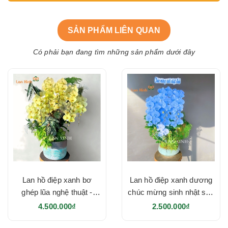
SẢN PHẨM LIÊN QUAN
Có phải bạn đang tìm những sản phẩm dưới đây
Lan hồ điệp xanh bơ
Lan hồ điệp xanh dương
ghép lũa nghệ thuật -
chúc mừng sinh nhật sếp
HD642
- HD641
4.500.000₫
2.500.000₫