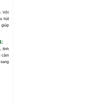
. Với
u hút
 giúp
4:
 tình
i cảm
 sang