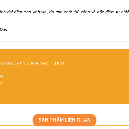
.
nh đại diện trên website, do tính chất thủ công và đặc điểm tự nhi
Đán.
ng cao, uy tín, giá rẻ nhất TP.HCM
CM
CM
SẢN PHẨM LIÊN QUAN