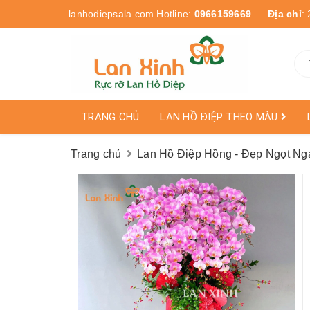
lanhodiepsala.com
Hotline:
0966159669
Địa chỉ
:
TRANG CHỦ
LAN HỒ ĐIỆP THEO MÀU
Trang chủ
Lan Hồ Điệp Hồng - Đẹp Ngọt Ng