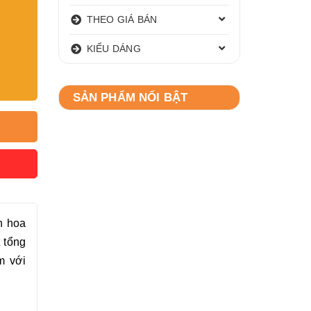
THEO GIÁ BÁN
KIỂU DÁNG
SẢN PHẨM NỔI BẬT
h hoa
 tổng
m với