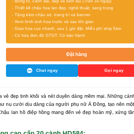
- Bông to, cành dài, đẹp và tươi lâu (Trên 30 ngày)
- Thiết kế chậu hoa lan đẹp, nghệ thuật, sang trọng
- Tặng kèm chậu sứ, trang trí và banner
- Xem hình ảnh hoa trước và sau khi giao
- Giao hoa cực nhanh, sau 1 giờ đặt. Miễn phí ship 5km
- Có hóa đơn đỏ GTGT; Có bảo hành
Đặt hàng
Chat ngay
Gọi ngay
ữa vẻ đẹp tinh khôi và nét duyên dáng mềm mại. Những cán
ư nụ cười dịu dàng của người phụ nữ Á Đông, tạo nên một
 Chậu
lan hồ điệp hồng
mang đến vẻ đẹp hoàn mỹ, xứng tầ
p hồng cao cấp 20 cành HD584: