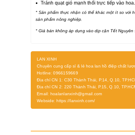
Tránh quạt gió mạnh thổi trực tiếp vào hoa
* Sản phẩm thực nhận có thể khác một ít so với hì
sản phẩm nông nghiệp.
* Giá bán không áp dụng vào dịp cận Tết Nguyên 
LAN XINH
Chuyên cung cấp sỉ & lẻ hoa lan hồ điệp chất lượ
Hotline: 0966159669
Địa chỉ CN 1: C30 Thành Thái, P.14, Q.10, TP.H
Địa chỉ CN 2: 220 Thành Thái, P.15, Q.10, TP.H
Email: hoalanlanxinh@gmail.com
Webside: https://lanxinh.com/