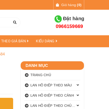
Giỏ hàng
(
0
)
Đặt hàng
0966159669
THEO GIÁ BÁN
KIỂU DÁNG
584
DANH MỤC
TRANG CHỦ
LAN HỒ ĐIỆP THEO MÀU
LAN HỒ ĐIỆP THEO CÀNH
LAN HỒ ĐIỆP THEO CHỦ ĐỀ