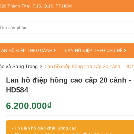
220 Thành Thái, P.15, Q.10, TP.HCM
LAN HỒ ĐIỆP THEO CÀNH
LAN HỒ ĐIỆP THEO CHỦ ĐỀ
ào và Sang Trọng
Lan hồ điệp hồng cao cấp 20 cành - HD
Lan hồ điệp hồng cao cấp 20 cành -
HD584
6.200.000₫
- Hoa lan hồ điệp chất lượng cao