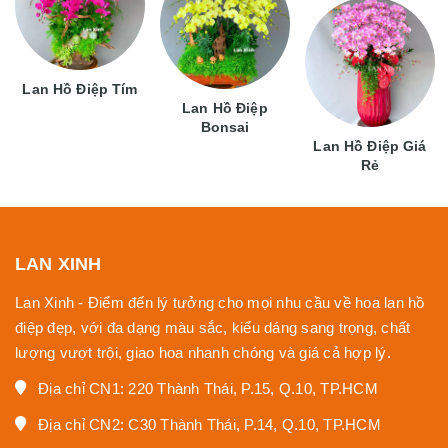
Lan Hồ Điệp Tím
Lan Hồ Điệp
Bonsai
Lan Hồ Điệp Giá
Rẻ
LAN XINH
Lan Xinh - Điểm đến lý tưởng cho mọi nhu cầu về hoa lan hồ
điệp đẹp, với đa dạng màu sắc, kiểu dáng sang trọng, chất
lượng vượt trội, giao hoa nhanh chóng và giá cả hợp lý.
Địa chỉ CN1: 220 Thành Thái, P.15, Q.10, TP.HCM
Địa chỉ CN2: C30 Thành Thái, P.14, Q.10, TP.HCM