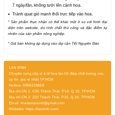
7 ngày/lần, không tưới lên cánh hoa.
Tránh quạt gió mạnh thổi trực tiếp vào hoa.
* Sản phẩm thực nhận có thể khác một ít so với hình đại
diện trên website, do tính chất thủ công và đặc điểm tự
nhiên của sản phẩm nông nghiệp.
* Giá bán không áp dụng vào dịp cận Tết Nguyên Đán.
LAN XINH
Chuyên cung cấp sỉ & lẻ hoa lan hồ điệp chất lượng cao,
uy tín, giá rẻ nhất TP.HCM
Hotline: 0966159669
Địa chỉ CN 1: C30 Thành Thái, P.14, Q.10, TP.HCM
Địa chỉ CN 2: 220 Thành Thái, P.15, Q.10, TP.HCM
Email: hoalanlanxinh@gmail.com
Webside: https://lanxinh.com/