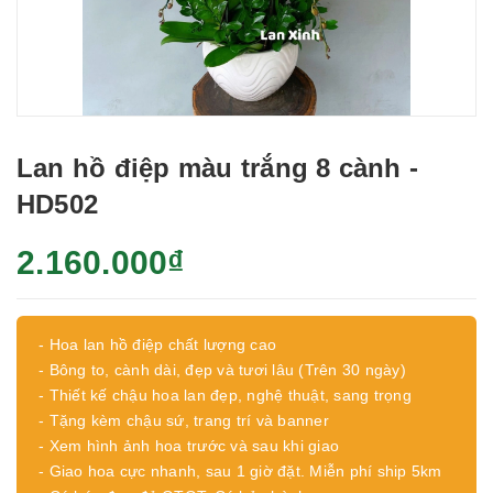
Lan hồ điệp màu trắng 8 cành -
HD502
2.160.000₫
- Hoa lan hồ điệp chất lượng cao
- Bông to, cành dài, đẹp và tươi lâu (Trên 30 ngày)
- Thiết kế chậu hoa lan đẹp, nghệ thuật, sang trọng
- Tặng kèm chậu sứ, trang trí và banner
- Xem hình ảnh hoa trước và sau khi giao
- Giao hoa cực nhanh, sau 1 giờ đặt. Miễn phí ship 5km