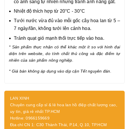
có ánh sáng tự nhiên nhưng tránh ánh nắng gắt.
Nhiệt độ thích hợp từ 20°C - 30°C
Tưới nước vừa đủ vào mỗi gốc cây hoa lan từ 5 –
7 ngày/lần, không tưới lên cánh hoa.
Tránh quạt gió mạnh thổi trực tiếp vào hoa.
* Sản phẩm thực nhận có thể khác một ít so với hình đại
diện trên website, do tính chất thủ công và đặc điểm tự
nhiên của sản phẩm nông nghiệp.
* Giá bán không áp dụng vào dịp cận Tết nguyên đán.
LAN XINH
Chuyên cung cấp sỉ & lẻ hoa lan hồ điệp chất lượng cao,
uy tín, giá rẻ nhất TP.HCM
Hotline: 0966159669
Địa chỉ CN 1: C30 Thành Thái, P.14, Q.10, TP.HCM