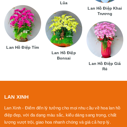
Lũa
Lan Hồ Điệp Khai
Trương
Lan Hồ Điệp Tím
Lan Hồ Điệp
Bonsai
Lan Hồ Điệp Giá
Rẻ
LAN XINH
Lan Xinh - Điểm đến lý tưởng cho mọi nhu cầu về hoa lan hồ
điệp đẹp, với đa dạng màu sắc, kiểu dáng sang trọng, chất
lượng vượt trội, giao hoa nhanh chóng và giá cả hợp lý.