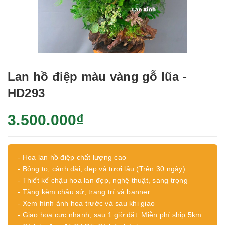
Lan hồ điệp màu vàng gỗ lũa -
HD293
3.500.000₫
- Hoa lan hồ điệp chất lượng cao
- Bông to, cành dài, đẹp và tươi lâu (Trên 30 ngày)
- Thiết kế chậu hoa lan đẹp, nghệ thuật, sang trọng
- Tặng kèm chậu sứ, trang trí và banner
- Xem hình ảnh hoa trước và sau khi giao
- Giao hoa cực nhanh, sau 1 giờ đặt. Miễn phí ship 5km