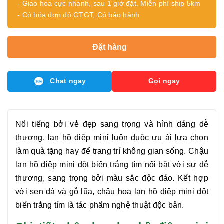
- Giao hoa cực nhanh, sau 1 giờ đặt. Miễn phí ship 5km
- Có hóa đơn đỏ GTGT; Có bảo hành
Đặt hàng
Chat ngay
Gọi ngay
Nổi tiếng bởi vẻ đẹp sang trọng và hình dáng dễ
thương, lan hồ điệp mini luôn đuộc ưu ái lựa chọn
làm quà tặng hay để trang trí không gian sống. Chậu
lan hồ điệp mini đột biến trắng tím
nổi bật với sự dễ
thương, sang trọng bởi màu sắc độc đáo. Kết hợp
với sen đá và gỗ lũa, chậu hoa
lan hồ điệp mini đột
biến trắng tím
là tác phẩm nghệ thuật độc bản.