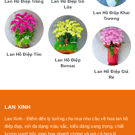
Lan Hồ Điệp Trắng
Lan Hồ Điệp Gỗ
Lũa
Lan Hồ Điệp Khai
Trương
Lan Hồ Điệp Tím
Lan Hồ Điệp
Bonsai
Lan Hồ Điệp Giá
Rẻ
LAN XINH
Lan Xinh - Điểm đến lý tưởng cho mọi nhu cầu về hoa lan hồ
điệp đẹp, với đa dạng màu sắc, kiểu dáng sang trọng, chất
lượng vượt trội, giao hoa nhanh chóng và giá cả hợp lý.