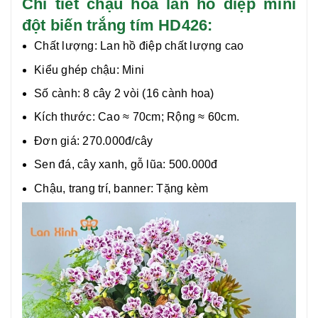
Chi tiết chậu hoa lan hồ điệp mini
đột biến trắng tím HD426:
Chất lượng:
Lan hồ điệp chất lượng cao
Kiểu ghép chậu: Mini
Số cành: 8 cây 2 vòi (16 cành hoa)
Kích thước: Cao ≈ 70cm; Rộng ≈ 60cm.
Đơn giá: 270.000đ/cây
Sen đá, cây xanh, gỗ lũa: 500.000đ
Chậu, trang trí, banner: Tặng kèm