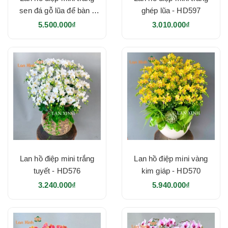
sen đá gỗ lũa để bàn -
ghép lũa - HD597
HD637
5.500.000₫
3.010.000₫
Lan hồ điệp mini trắng
Lan hồ điệp mini vàng
tuyết - HD576
kim giáp - HD570
3.240.000₫
5.940.000₫