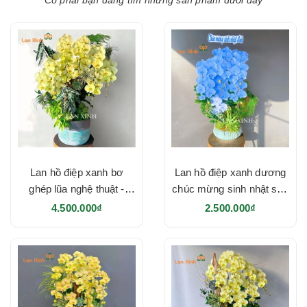
Có phải bạn đang tìm những sản phẩm dưới đây
Lan hồ điệp xanh bơ
Lan hồ điệp xanh dương
ghép lũa nghệ thuật -
chúc mừng sinh nhật sếp
HD642
- HD641
4.500.000₫
2.500.000₫