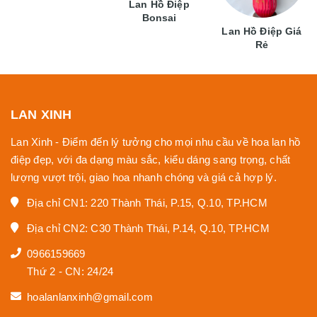
Lan Hồ Điệp
Bonsai
Lan Hồ Điệp Giá
Rẻ
LAN XINH
Lan Xinh - Điểm đến lý tưởng cho mọi nhu cầu về hoa lan hồ
điệp đẹp, với đa dạng màu sắc, kiểu dáng sang trọng, chất
lượng vượt trội, giao hoa nhanh chóng và giá cả hợp lý.
Địa chỉ CN1: 220 Thành Thái, P.15, Q.10, TP.HCM
Địa chỉ CN2: C30 Thành Thái, P.14, Q.10, TP.HCM
0966159669
Thứ 2 - CN: 24/24
hoalanlanxinh@gmail.com