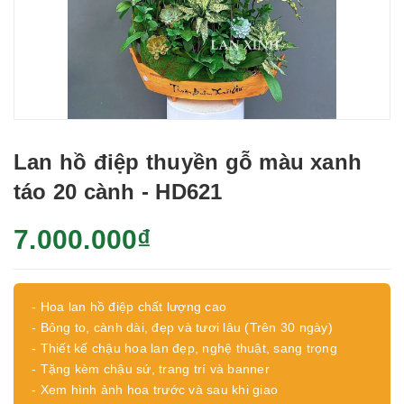
Lan hồ điệp thuyền gỗ màu xanh
táo 20 cành - HD621
7.000.000₫
- Hoa lan hồ điệp chất lượng cao
- Bông to, cành dài, đẹp và tươi lâu (Trên 30 ngày)
- Thiết kế chậu hoa lan đẹp, nghệ thuật, sang trọng
- Tặng kèm chậu sứ, trang trí và banner
- Xem hình ảnh hoa trước và sau khi giao