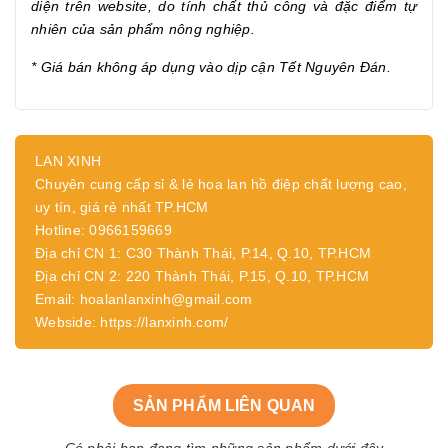
diện trên website, do tính chất thủ công và đặc điểm tự
nhiên của sản phẩm nông nghiệp.
* Giá bán không áp dụng vào dịp cận Tết Nguyên Đán.
LAN XINH
Chuyên cung cấp sỉ & lẻ hoa lan hồ điệp chất lượng cao,
uy tín, giá rẻ nhất TP.HCM
Hotline: 0966159669
Địa chỉ CN 1: C30 Thành Thái, P.14, Q.10, TP.HCM
Địa chỉ CN 2: 220 Thành Thái, P.15, Q.10, TP.HCM
Email: hoalanlanxinh@gmail.com
Webside: https://lanxinh.com/
SẢN PHẨM LIÊN QUAN