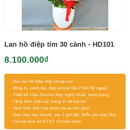
Lan hồ điệp tím 30 cành - HD101
8.100.000₫
- Hoa lan hồ điệp chất lượng cao
- Bông to, cành dài, đẹp và tươi lâu (Trên 30 ngày)
- Thiết kế chậu hoa lan đẹp, nghệ thuật, sang trọng
- Tặng kèm chậu sứ, trang trí và banner
- Xem hình ảnh hoa trước và sau khi giao
- Giao hoa cực nhanh, sau 1 giờ đặt. Miễn phí ship 5km
- Có hóa đơn đỏ GTGT; Có bảo hành