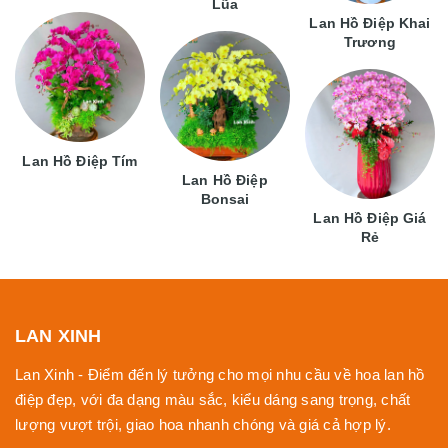
Lũa
Lan Hồ Điệp Khai
Trương
Lan Hồ Điệp Tím
Lan Hồ Điệp
Bonsai
Lan Hồ Điệp Giá
Rẻ
LAN XINH
Lan Xinh - Điểm đến lý tưởng cho mọi nhu cầu về hoa lan hồ
điệp đẹp, với đa dạng màu sắc, kiểu dáng sang trọng, chất
lượng vượt trội, giao hoa nhanh chóng và giá cả hợp lý.