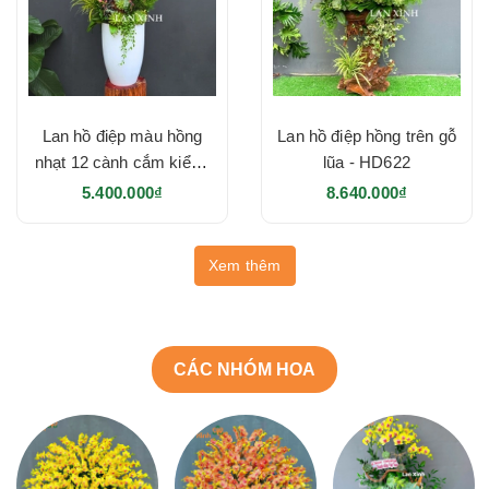
Lan hồ điệp màu hồng
Lan hồ điệp hồng trên gỗ
nhạt 12 cành cắm kiểu -
lũa - HD622
HD623
5.400.000₫
8.640.000₫
Xem thêm
CÁC NHÓM HOA