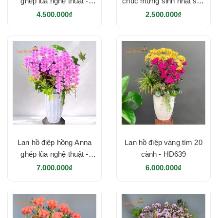
ghép lũa nghệ thuật -
chúc mừng sinh nhật sếp
HD642
- HD641
4.500.000₫
2.500.000₫
Lan hồ điệp hồng Anna
Lan hồ điệp vàng tím 20
ghép lũa nghệ thuật -
cành - HD639
HD640
7.000.000₫
6.000.000₫