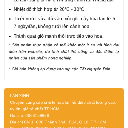
Nhiệt độ thích hợp từ 20°C - 30°C
Tưới nước vừa đủ vào mỗi gốc cây hoa lan từ 5 –
7 ngày/lần, không tưới lên cánh hoa.
Tránh quạt gió mạnh thổi trực tiếp vào hoa.
* Sản phẩm thực nhận có thể khác một ít so với hình đại
diện trên website, do tính chất thủ công và đặc điểm tự
nhiên của sản phẩm nông nghiệp.
* Giá bán không áp dụng vào dịp cận
Tết Nguyên Đán.
LAN XINH
Chuyên cung cấp sỉ & lẻ hoa lan hồ điệp chất lượng cao,
uy tín, giá rẻ nhất TP.HCM
Hotline: 0966159669
Địa chỉ CN 1: C30 Thành Thái, P.14, Q.10, TP.HCM