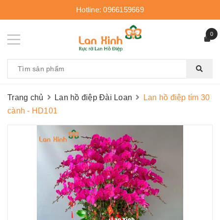
Hotline:
0966159669
0
Trang chủ
Lan hồ điệp Đài Loan
Lan hồ điệp tím 30
cành - HD101