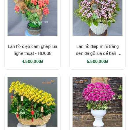
Lan hồ điệp cam ghép lũa
Lan hồ điệp mini trắng
nghệ thuật - HD638
sen đá gỗ lũa để bàn -
HD637
4.500.000₫
5.500.000₫