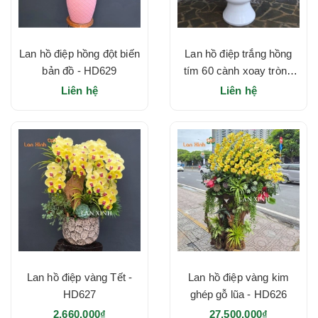
Lan hồ điệp hồng đột biến
Lan hồ điệp trắng hồng
bản đồ - HD629
tím 60 cành xoay tròn -
HD628
Liên hệ
Liên hệ
Lan hồ điệp vàng Tết -
Lan hồ điệp vàng kim
HD627
ghép gỗ lũa - HD626
2.660.000₫
27.500.000₫