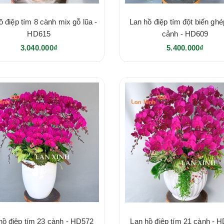
ồ điệp tím 8 cành mix gỗ lũa -
Lan hồ điệp tím đột biến ghé
HD615
cảnh - HD609
3.040.000₫
5.400.000₫
hồ điệp tím 23 cành - HD572
Lan hồ điệp tím 21 cành - 