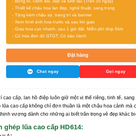
- Bông to, cành dài, đẹp và tươi lâu (Trên 30 ngày)
- Thiết kế chậu hoa lan đẹp, nghệ thuật, sang trọng
- Tặng kèm chậu sứ, trang trí và banner
- Xem hình ảnh hoa trước và sau khi giao
- Giao hoa cực nhanh, sau 1 giờ đặt. Miễn phí ship 5km
- Có hóa đơn đỏ GTGT; Có bảo hành
Đặt hàng
Chat ngay
Gọi ngay
rí cao cấp,
lan hồ điệp
luôn giữ một vị thế riêng, tinh tế, sang
 lũa cao cấp không chỉ đơn thuần là một chậu hoa cảnh mà c
hịnh vượng dành cho những ai biết trân trọng vẻ đẹp khác bi
 tím ghép lũa cao cấp HD614:
oại
A
+