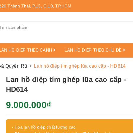
220 Thành Thái, P.15, Q.10, TP.HCM
LAN HỒ ĐIỆP THEO CÀNH
LAN HỒ ĐIỆP THEO CHỦ ĐỀ
à Quyến Rũ
Lan hồ điệp tím ghép lũa cao cấp - HD614
Lan hồ điệp tím ghép lũa cao cấp -
HD614
9.000.000₫
- Hoa lan hồ điệp chất lượng cao