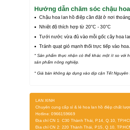
Hướng dẫn chăm sóc chậu hoa l
Chậu hoa lan hồ điệp cần đặt ở nơi thoáng
Nhiệt độ thích hợp từ 20°C - 30°C
Tưới nước vừa đủ vào mỗi gốc cây hoa lan 
Tránh quạt gió mạnh thổi trực tiếp vào hoa
* Sản phẩm thực nhận có thể khác một ít so với hì
sản phẩm nông nghiệp.
* Giá bán không áp dụng vào dịp cận Tết Nguyên 
LAN XINH
Chuyên cung cấp sỉ & lẻ hoa lan hồ điệp chất lượ
Hotline: 0966159669
Địa chỉ CN 1: C30 Thành Thái, P.14, Q.10, TP.H
Địa chỉ CN 2: 220 Thành Thái, P.15, Q.10, TP.H