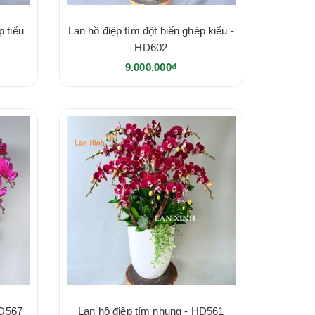
p tiểu
Lan hồ điệp tím đột biến ghép kiểu -
HD602
9.000.000₫
HD567
Lan hồ điệp tím nhung - HD561