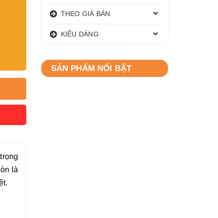
THEO GIÁ BÁN
KIỂU DÁNG
SẢN PHẨM NỔI BẬT
 trọng
òn là
ệt.