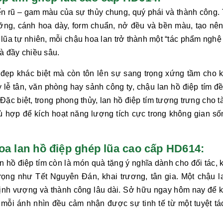
yến rũ – gam màu của sự thủy chung, quý phái và thành công.
ng, cánh hoa dày, form chuẩn, nở đều và bền màu, tạo nên
 lũa tự nhiên, mỗi chậu hoa lan trở thành một “tác phẩm nghệ
à đầy chiều sâu.
 đẹp khác biệt mà còn tôn lên sự sang trọng xứng tầm cho 
y lễ tân, văn phòng hay sảnh công ty, chậu
lan hồ điệp tím
đề
 Đặc biệt, trong phong thủy,
lan hồ điệp tím
tượng trưng cho tà
ù hợp để kích hoạt năng lượng tích cực trong không gian số
hoa lan hồ điệp ghép lũa cao cấp HD614:
an hồ điệp tím
còn là món quà tặng ý nghĩa dành cho đối tác, 
rọng như Tết Nguyên Đán, khai trương, tân gia. Một chậu
l
, thịnh vượng và thành công lâu dài. Sở hữu ngay hôm nay để
mỗi ánh nhìn đều cảm nhận được sự tinh tế từ một tuyệt tá