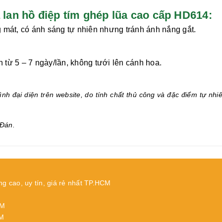
an hồ điệp tím ghép lũa cao cấp HD614:
 mát, có ánh sáng tự nhiên nhưng tránh ánh nắng gắt.
từ 5 – 7 ngày/lần, không tưới lên cánh hoa.
.
nh đại diện trên website, do tính chất thủ công và đặc điểm tự nhi
Đán.
ng cao, uy tín, giá rẻ nhất TP.HCM
CM
CM