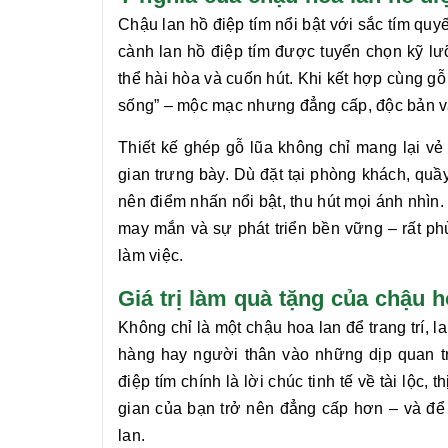
Chậu
lan hồ điệp tím
nổi bật với sắc tím qu
cành
lan hồ điệp tím
được tuyển chọn kỹ lưỡ
thể hài hòa và cuốn hút. Khi kết hợp cùng gỗ
sống” – mộc mạc nhưng đẳng cấp, độc bản v
Thiết kế ghép gỗ lũa không chỉ mang lại vẻ
gian trưng bày. Dù đặt tại phòng khách, quầ
nên điểm nhấn nổi bật, thu hút mọi ánh nhìn.
may mắn và sự phát triển bền vững – rất ph
làm việc.
Giá trị làm quà tặng của chậu 
Không chỉ là một chậu hoa lan để trang trí,
l
hàng hay người thân vào những dịp quan t
điệp tím
chính là lời chúc tinh tế về tài lộc
gian của bạn trở nên đẳng cấp hơn – và để 
lan.