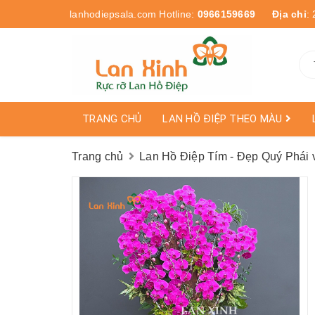
lanhodiepsala.com
Hotline:
0966159669
Địa chỉ
:
TRANG CHỦ
LAN HỒ ĐIỆP THEO MÀU
Trang chủ
Lan Hồ Điệp Tím - Đẹp Quý Phái v