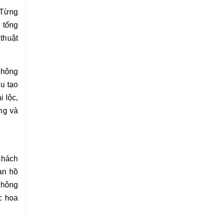
 Từng
 tổng
 thuật
không
u tạo
i lộc,
ng và
khách
an hồ
 không
c hoa