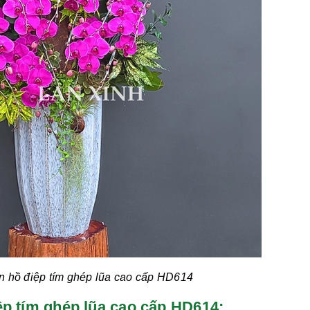
n hồ điệp tím
ghép lũa cao cấp HD614
điệp tím ghép lũa cao cấp HD614: