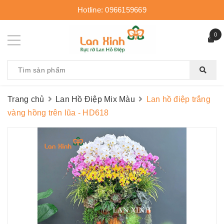
Hotline:
0966159669
0
Trang chủ
Lan Hồ Điệp Mix Màu
Lan hồ điệp trắng
vàng hồng trên lũa - HD618