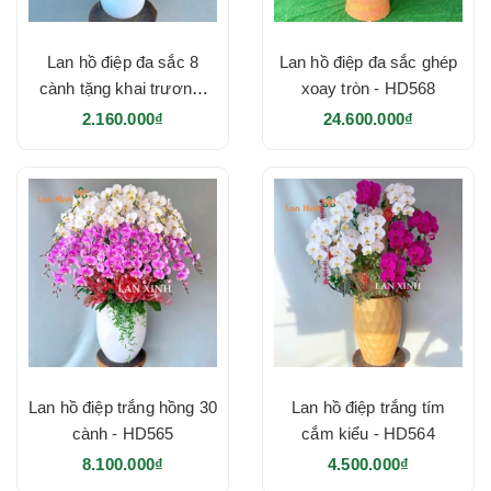
Lan hồ điệp đa sắc 8
Lan hồ điệp đa sắc ghép
cành tặng khai trương-
xoay tròn - HD568
HD573
2.160.000₫
24.600.000₫
Lan hồ điệp trắng hồng 30
Lan hồ điệp trắng tím
cành - HD565
cắm kiểu - HD564
8.100.000₫
4.500.000₫