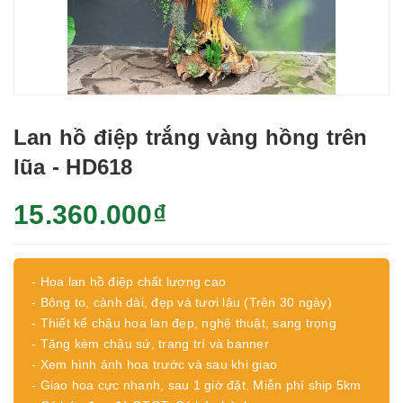
Lan hồ điệp trắng vàng hồng trên
lũa - HD618
15.360.000₫
- Hoa lan hồ điệp chất lượng cao
- Bông to, cành dài, đẹp và tươi lâu (Trên 30 ngày)
- Thiết kế chậu hoa lan đẹp, nghệ thuật, sang trọng
- Tặng kèm chậu sứ, trang trí và banner
- Xem hình ảnh hoa trước và sau khi giao
- Giao hoa cực nhanh, sau 1 giờ đặt. Miễn phí ship 5km