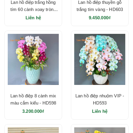
Lan hồ điệp trắng hồng
Lan hồ điệp thuyền gỗ
tím 60 cành xoay tròn -
trắng tím vàng - HD603
HD628
Liên hệ
9.450.000₫
Lan hồ điệp 8 cành mix
Lan hồ điệp nhuộm VIP -
màu cắm kiểu - HD598
HD593
3.200.000₫
Liên hệ