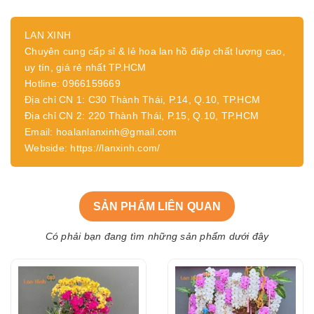
LAN XINH
Chuyên cung cấp sỉ & lẻ hoa lan hồ điệp chất lượng cao,
uy tín, giá rẻ nhất TP.HCM
Hotline: 0966159669
Địa chỉ CN 1: C30 Thành Thái, P.14, Q.10, TP.HCM
Địa chỉ CN 2: 220 Thành Thái, P.15, Q.10, TP.HCM
Email: hoalanlanxinh@gmail.com
Webside: https://lanxinh.com/
SẢN PHẨM LIÊN QUAN
Có phải bạn đang tìm những sản phẩm dưới đây