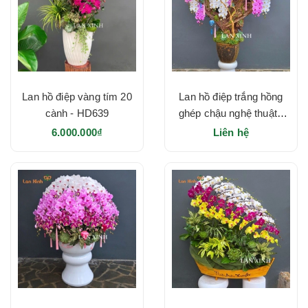
Lan hồ điệp vàng tím 20
Lan hồ điệp trắng hồng
cành - HD639
ghép chậu nghệ thuật -
HD633
6.000.000₫
Liên hệ