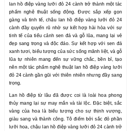
lan hồ điệp vàng lưỡi đỏ 24 cành
trở thành một tác
phẩm nghệ thuật sống động. Được sắp xếp gọn
gàng và tinh tế, chậu
lan hồ điệp vàng lưỡi đỏ 24
cành
đầy quyến rũ nhờ sự kết hợp hài hòa với sự
tinh tế của tiểu cảnh sen đá và gỗ lũa, mang lại vẻ
đẹp sang trọng và độc đáo. Sự kết hợp với sen đá
xanh tươi, biểu tượng của sức sống mãnh liệt, và gỗ
lũa tự nhiên mang đến sự vững chắc, bền bỉ, tạo
nên một tác phẩm nghệ thuật
lan hồ điệp vàng lưỡi
đỏ 24 cành
gần gũi với thiên nhiên nhưng đầy sang
trọng.
Lan hồ điệp từ lâu đã được coi là loài hoa phong
thủy mang lại sự may mắn và tài lộc. Đặc biệt, sắc
vàng của hoa là biểu tượng cho sự thịnh vượng,
giàu sang và thành công. Tô điểm bởi sắc đỏ phần
lưỡi hoa, chậu
lan hồ điệp vàng lưỡi đỏ 24 cành
trở