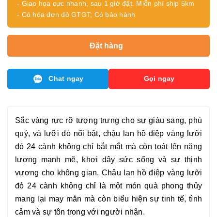
- Giao hoa cực nhanh, sau 1 giờ đặt. Miễn phí ship 5km
- Có hóa đơn đỏ GTGT; Có bảo hành
Đặt hàng
Chat ngay
Gọi ngay
Sắc vàng rực rỡ tượng trưng cho sự giàu sang, phú
quý, và lưỡi đỏ nổi bật, chậu
lan hồ điệp vàng lưỡi
đỏ 24 cành
không chỉ bắt mắt mà còn toát lên năng
lượng mạnh mẽ, khơi dậy sức sống và sự thịnh
vượng cho không gian. Chậu
lan hồ điệp vàng lưỡi
đỏ 24 cành
không chỉ là một món quà phong thủy
mang lại may mắn mà còn biểu hiện sự tinh tế, tình
cảm và sự tôn trong với người nhận.