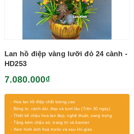
Lan hồ điệp vàng lưỡi đỏ 24 cành -
HD253
7.080.000₫
- Hoa lan hồ điệp chất lượng cao
- Bông to, cành dài, đẹp và tươi lâu (Trên 30 ngày)
- Thiết kế chậu hoa lan đẹp, nghệ thuật, sang trọng
- Tặng kèm chậu sứ, trang trí và banner
- Xem hình ảnh hoa trước và sau khi giao