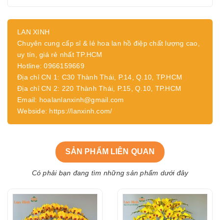
LAN XINH
Chuyên cung cấp sỉ & lẻ hoa lan hồ điệp chất lượng cao,
uy tín, giá rẻ nhất TP.HCM
Hotline: 0966159669
Địa chỉ CN 1: C30 Thành Thái, P.14, Q.10, TP.HCM
Địa chỉ CN 2: 220 Thành Thái, P.15, Q.10, TP.HCM
Email: hoalanlanxinh@gmail.com
Webside: https://lanxinh.com/
SẢN PHẨM LIÊN QUAN
Có phải bạn đang tìm những sản phẩm dưới đây