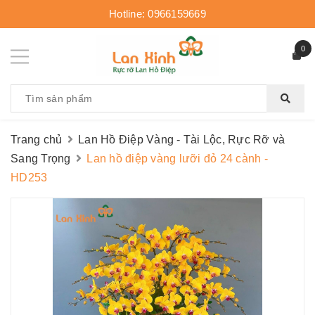
Hotline:
0966159669
0
Trang chủ
Lan Hồ Điệp Vàng - Tài Lộc, Rực Rỡ và
Sang Trọng
Lan hồ điệp vàng lưỡi đỏ 24 cành -
HD253