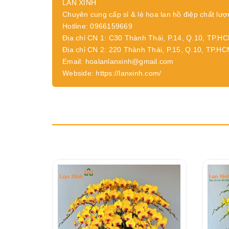
LAN XINH
Chuyên cung cấp sỉ & lẻ hoa lan hồ điệp chất lượ
Hotline: 0966159669
Địa chỉ CN 1: C30 Thành Thái, P.14, Q.10, TP.H
Địa chỉ CN 2: 220 Thành Thái, P.15, Q.10, TP.H
Email: hoalanlanxinh@gmail.com
Webside: https://lanxinh.com/