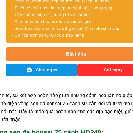
- Bông to, cành dài, đẹp và tươi lâu (Trên 30 ngày)
- Thiết kế chậu hoa lan đẹp, nghệ thuật, sang trọng
- Tặng kèm chậu sứ, trang trí và banner
- Xem hình ảnh hoa trước và sau khi giao
- Giao hoa cực nhanh, sau 1 giờ đặt. Miễn phí ship 5km
- Có hóa đơn đỏ GTGT; Có bảo hành
Đặt hàng
Chat ngay
Gọi ngay
tinh tế, sự kết hợp hoàn hảo giữa những cánh hoa lan hồ điệp
 hồ điệp vàng sen đá bonsai 25 cành
sự cân đối và tươi mới,
ổi bật. Đây là món quà hoàn hảo cho các dịp đặc biệt, giú
gười nhận.
p vàng sen đá bonsai 25 cành HD248: