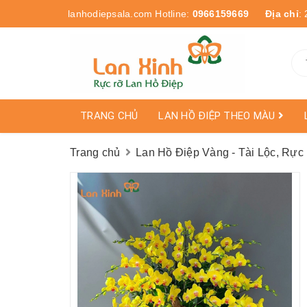
lanhodiepsala.com
Hotline:
0966159669
Địa chỉ
:
TRANG CHỦ
LAN HỒ ĐIỆP THEO MÀU
Trang chủ
Lan Hồ Điệp Vàng - Tài Lộc, Rực