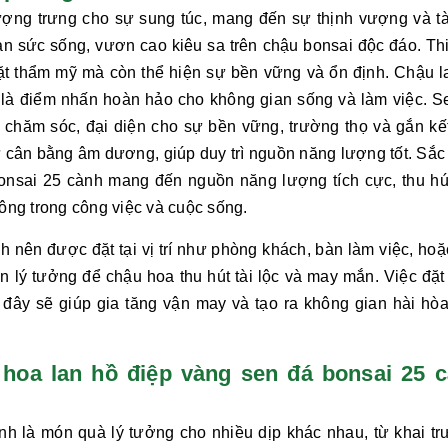
ợng trưng cho sự sung túc, mang đến sự thịnh vượng và tài
 sức sống, vươn cao kiêu sa trên chậu bonsai độc đáo. Thi
mặt thẩm mỹ mà còn thể hiện sự bền vững và ổn định. Chậu
l
 là điểm nhấn hoàn hảo cho không gian sống và làm việc. S
chăm sóc, đại diện cho sự bền vững, trường thọ và gắn kết
ự cân bằng âm dương, giúp duy trì nguồn năng lượng tốt. Sắc
onsai 25 cành
mang đến nguồn năng lượng tích cực, thu hú
công trong công việc và cuộc sống.
nh
nên được đặt tại vị trí như phòng khách, bàn làm việc, hoặ
n lý tưởng để chậu hoa thu hút tài lộc và may mắn. Việc đặt
 đây sẽ giúp gia tăng vận may và tạo ra không gian hài hòa
u hoa lan hồ điệp vàng sen đá bonsai 25 
ành
là món quà lý tưởng cho nhiều dịp khác nhau, từ khai tr