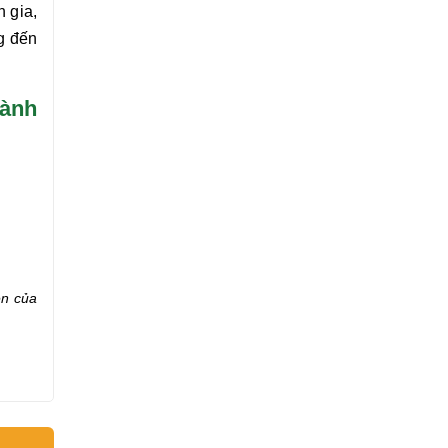
 gia,
g đến
cành
ên của