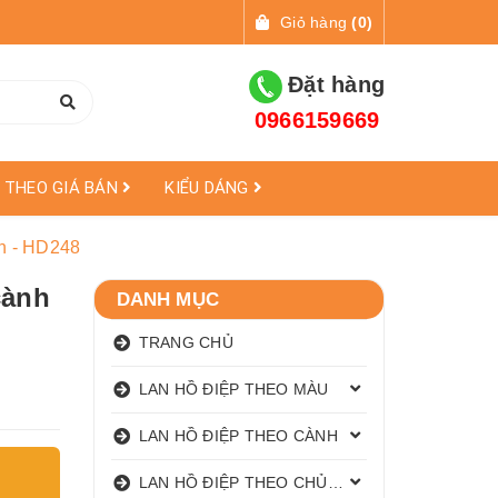
Giỏ hàng
(
0
)
Đặt hàng
0966159669
THEO GIÁ BÁN
KIỂU DÁNG
nh - HD248
cành
DANH MỤC
TRANG CHỦ
LAN HỒ ĐIỆP THEO MÀU
LAN HỒ ĐIỆP THEO CÀNH
LAN HỒ ĐIỆP THEO CHỦ ĐỀ