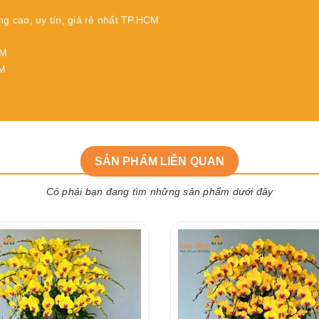
ng cao, uy tín, giá rẻ nhất TP.HCM
CM
CM
SẢN PHẨM LIÊN QUAN
Có phải bạn đang tìm những sản phẩm dưới đây