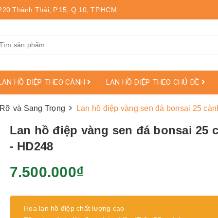
220 Thành Thái, P.15, Q.10, TP.HCM
LAN HỒ ĐIỆP THEO CÀNH
LAN HỒ ĐIỆP THEO CHỦ ĐỀ
 Rỡ và Sang Trọng
Lan hồ điệp vàng sen đá bonsai 25 cà
Lan hồ điệp vàng sen đá bonsai 25 
- HD248
7.500.000₫
- Hoa lan hồ điệp chất lượng cao