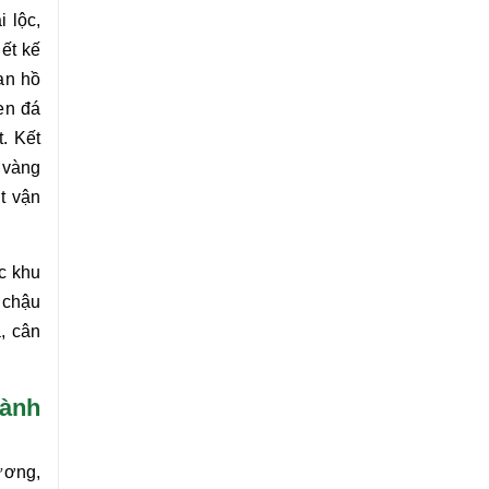
 lộc,
ết kế
an hồ
en đá
. Kết
 vàng
t vận
c khu
 chậu
, cân
cành
ương,