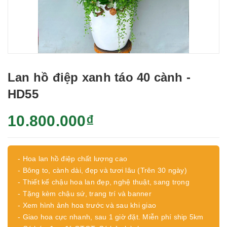
Lan hồ điệp xanh táo 40 cành -
HD55
10.800.000₫
- Hoa lan hồ điệp chất lượng cao
- Bông to, cành dài, đẹp và tươi lâu (Trên 30 ngày)
- Thiết kế chậu hoa lan đẹp, nghệ thuật, sang trọng
- Tặng kèm chậu sứ, trang trí và banner
- Xem hình ảnh hoa trước và sau khi giao
- Giao hoa cực nhanh, sau 1 giờ đặt. Miễn phí ship 5km