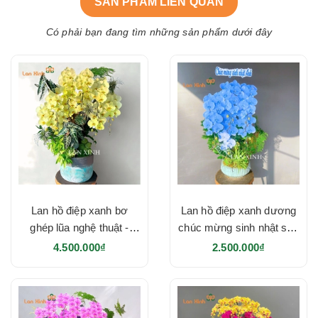
SẢN PHẨM LIÊN QUAN
Có phải bạn đang tìm những sản phẩm dưới đây
Lan hồ điệp xanh bơ
Lan hồ điệp xanh dương
ghép lũa nghệ thuật -
chúc mừng sinh nhật sếp
HD642
- HD641
4.500.000₫
2.500.000₫