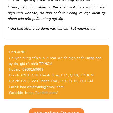
* Sản phẩm thực nhận có thể khác một ít so với hình đại
diện trên website, do tính chất thủ công và đặc điểm tự
nhiên của sản phẩm nông nghiệp.
* Giá bán không áp dụng vào dịp cận Tết nguyên đán.
LAN XINH
Chuyên cung cấp sỉ & lẻ hoa lan hồ điệp chất lượng cao,
uy tín, giá rẻ nhất TP.HCM
Hotline: 0966159669
Địa chỉ CN 1: C30 Thành Thái, P.14, Q.10, TP.HCM
Địa chỉ CN 2: 220 Thành Thái, P.15, Q.10, TP.HCM
Email: hoalanlanxinh@gmail.com
Webside: https://lanxinh.com/