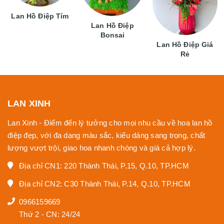
Lan Hồ Điệp Tím
Lan Hồ Điệp
Bonsai
Lan Hồ Điệp Giá
Rẻ
LAN XINH
Lan Xinh - Điểm đến lý tưởng cho mọi nhu cầu về hoa lan hồ
điệp đẹp, với đa dạng màu sắc, kiểu dáng sang trọng, chất
lượng vượt trội, giao hoa nhanh chóng và giá cả hợp lý.
Địa chỉ CN1: 220 Thành Thái, P.15, Q.10, TP.HCM
Địa chỉ CN2: C30 Thành Thái, P.14, Q.10, TP.HCM
0966159669
Thứ 2 - CN: 24/24