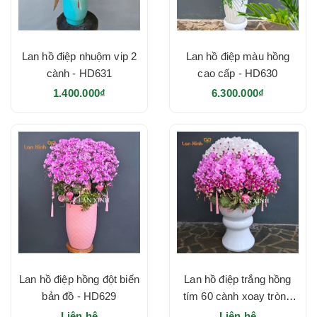
Lan hồ điệp nhuộm vip 2
Lan hồ điệp màu hồng
cành - HD631
cao cấp - HD630
1.400.000₫
6.300.000₫
Lan hồ điệp hồng đột biến
Lan hồ điệp trắng hồng
bản đồ - HD629
tím 60 cành xoay tròn -
HD628
Liên hệ
Liên hệ