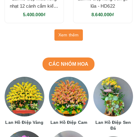
nhạt 12 cành cắm kiểu -
lũa - HD622
HD623
5.400.000₫
8.640.000₫
Xem thêm
CÁC NHÓM HOA
Lan Hồ Điệp Vàng
Lan Hồ Điệp Cam
Lan Hồ Điệp Sen
Đá