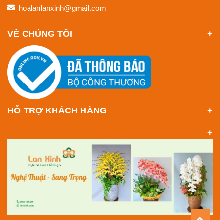
hoalanlanxinh@gmail.com
VỀ CHÚNG TÔI
HỖ TRỢ KHÁCH HÀNG