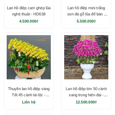
Lan hồ điệp cam ghép lũa
Lan hồ điệp mini trắng
nghệ thuật - HD638
sen đá gỗ lũa để bàn -
HD637
4.500.000₫
5.500.000₫
Thuyền lan hồ điệp vàng
Lan hồ điệp tím 50 cành
Tết 45 cành tài lộc -
sang trọng hiện đại -
HD635
HD634
Liên hệ
12.500.000₫