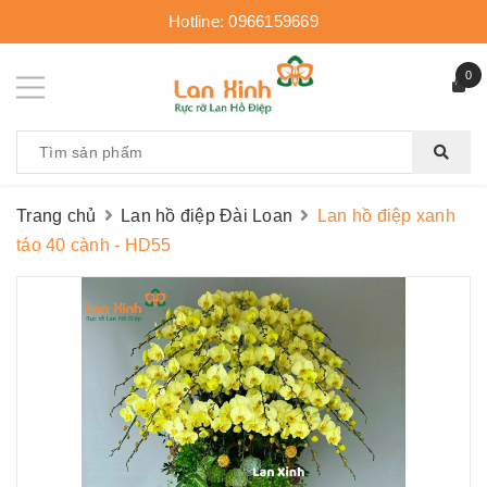
Hotline:
0966159669
0
Trang chủ
Lan hồ điệp Đài Loan
Lan hồ điệp xanh
táo 40 cành - HD55