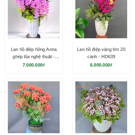
Lan hồ điệp hồng Anna
Lan hồ điệp vàng tím 20
ghép lũa nghệ thuật -
cành - HD639
HD640
7.000.000₫
6.000.000₫