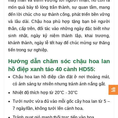
may mắn và thịnh vượng tới người nhận, nó còn là
món quà bày tỏ lòng trân thành, sự quan tâm, mang
đến lời chúc cho sự thành công, phát triển bền vững
và lâu dài. Chậu hoa phù hợp tặng bạn bè người
thân, cấp trên, đối tác vào những ngày đặc biết như
sinh nhật, ngày kỷ niệm thành lập, khai trương,
khánh thành, ngày lễ tết hay để chúc mừng sự thăng
tiến trong sự nghiệp.
Hướng dẫn chăm sóc chậu hoa lan
hồ điệp xanh táo 40 cành HD55:
Chậu hoa lan hồ điệp cần đặt ở nơi thoáng mát,
có ánh sáng tự nhiên nhưng tránh ánh nắng gắt.
Nhiệt độ thích hợp từ 20°C - 30°C
Tưới nước vừa đủ vào mỗi gốc cây hoa lan từ 5 –
7 ngày/lần, không tưới lên cánh hoa.
Tránh quạt gió mạnh thổi trực tiếp vào hoa.