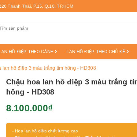
220 Thành Thái, P.15, Q.10, TP.HCM
LAN HỒ ĐIỆP THEO CÀNH
LAN HỒ ĐIỆP THEO CHỦ ĐỀ
 lan hồ điệp 3 màu trắng tím hồng - HD308
Chậu hoa lan hồ điệp 3 màu trắng t
hồng - HD308
8.100.000₫
- Hoa lan hồ điệp chất lượng cao