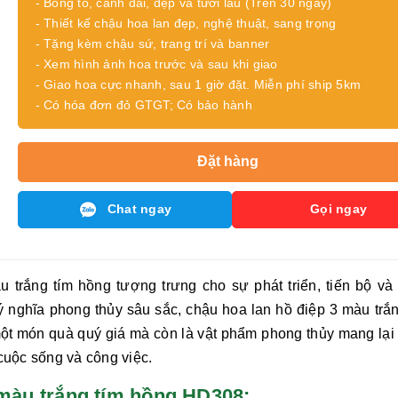
- Bông to, cành dài, đẹp và tươi lâu (Trên 30 ngày)
- Thiết kế chậu hoa lan đẹp, nghệ thuật, sang trọng
- Tặng kèm chậu sứ, trang trí và banner
- Xem hình ảnh hoa trước và sau khi giao
- Giao hoa cực nhanh, sau 1 giờ đặt. Miễn phí ship 5km
- Có hóa đơn đỏ GTGT; Có bảo hành
Đặt hàng
Chat ngay
Gọi ngay
u trắng tím hồng
tượng trưng cho sự phát triển, tiến bộ và
 ý nghĩa phong thủy sâu sắc,
chậu hoa lan hồ điệp 3 màu trắn
một món quà quý giá mà còn là vật phẩm phong thủy mang lại
cuộc sống và công việc.
p 3 màu trắng tím hồng HD308: