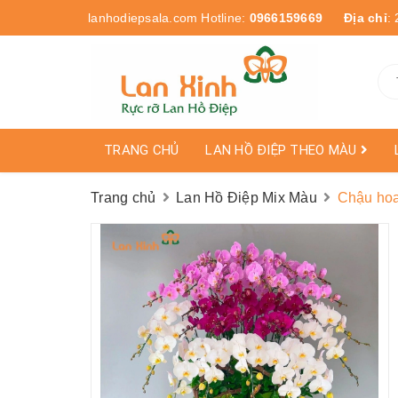
lanhodiepsala.com
Hotline:
0966159669
Địa chỉ
:
TRANG CHỦ
LAN HỒ ĐIỆP THEO MÀU
Trang chủ
Lan Hồ Điệp Mix Màu
Chậu hoa