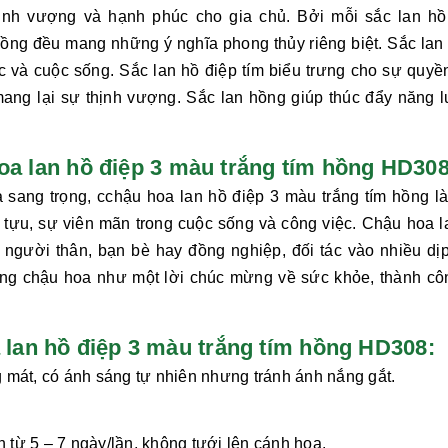
thịnh vượng và hạnh phúc cho gia chủ. Bởi mỗi sắc lan hồ
hồng
đều mang những ý nghĩa phong thủy riêng biệt. Sắc lan 
c và cuộc sống. Sắc lan hồ điệp tím biểu trưng cho sự quyền
, mang lại sự thịnh vượng. Sắc lan hồng giúp thúc đẩy năng 
hoa lan hồ điệp 3 màu trắng tím hồng HD308
à sang trọng, c
chậu hoa lan hồ điệp 3 màu trắng tím hồng
là
 tựu, sự viên mãn trong cuộc sống và công việc.
Chậu hoa l
người thân, bạn bè hay đồng nghiệp, đối tác vào nhiều dị
. Tặng chậu hoa như một lời chúc mừng về sức khỏe, thành cô
an hồ điệp 3 màu trắng tím hồng HD308:
 mát, có ánh sáng tự nhiên nhưng tránh ánh nắng gắt.
từ 5 – 7 ngày/lần, không tưới lên cánh hoa.