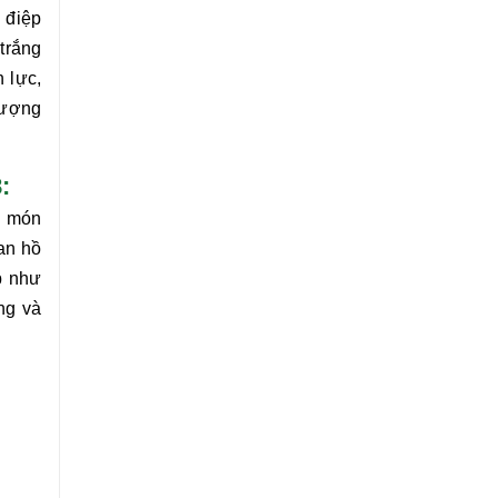
 điệp
trắng
 lực,
lượng
:
 món
an hồ
p như
ng và