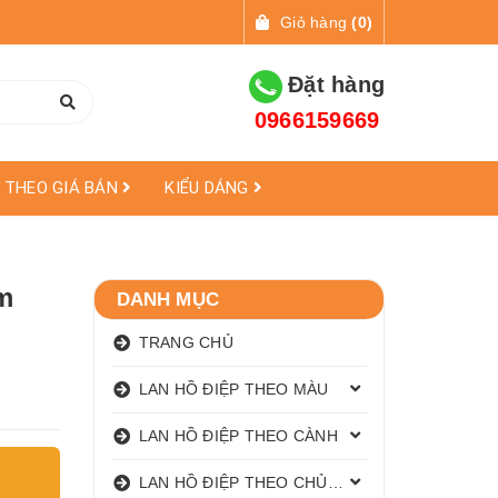
Giỏ hàng
(
0
)
Đặt hàng
0966159669
THEO GIÁ BÁN
KIỂU DÁNG
ím
DANH MỤC
TRANG CHỦ
LAN HỒ ĐIỆP THEO MÀU
LAN HỒ ĐIỆP THEO CÀNH
LAN HỒ ĐIỆP THEO CHỦ ĐỀ