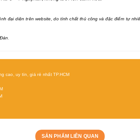
.
nh đại diện trên website, do tính chất thủ công và đặc điểm tự nhi
Đán.
ng cao, uy tín, giá rẻ nhất TP.HCM
CM
CM
SẢN PHẨM LIÊN QUAN