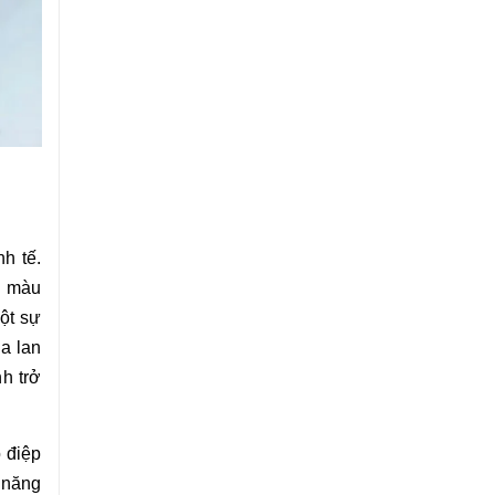
h tế.
3 màu
ột sự
a lan
h trở
 điệp
 năng