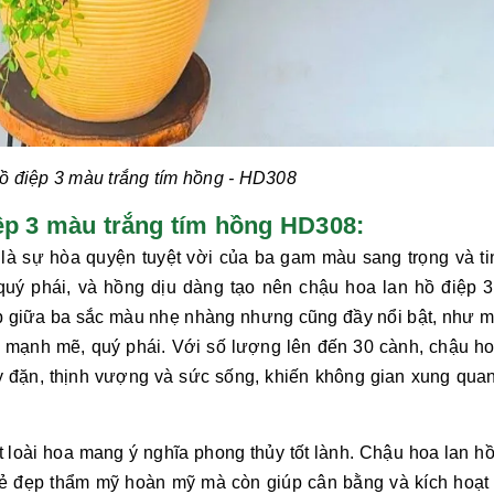
ồ điệp 3 màu trắng tím hồng
- HD308
 điệp 3 màu trắng tím hồng HD308:
là sự hòa quyện tuyệt vời của ba gam màu sang trọng và tin
 quý phái, và hồng dịu dàng tạo nên
chậu hoa lan hồ điệp 
p giữa ba sắc màu nhẹ nhàng nhưng cũng đầy nổi bật, như m
ự mạnh mẽ, quý phái. Với số lượng lên đến 30 cành,
chậu ho
y đặn, thịnh vượng và sức sống, khiến không gian xung quan
 loài hoa mang ý nghĩa phong thủy tốt lành.
Chậu hoa lan hồ
ẻ đẹp thẩm mỹ hoàn mỹ mà còn giúp cân bằng và kích hoạt