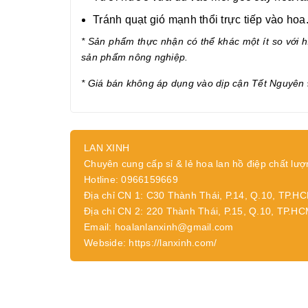
Tránh quạt gió mạnh thổi trực tiếp vào hoa
* Sản phẩm thực nhận có thể khác một ít so với hì
sản phẩm nông nghiệp.
* Giá bán không áp dụng vào dịp cận Tết Nguyên 
LAN XINH
Chuyên cung cấp sỉ & lẻ hoa lan hồ điệp chất lượ
Hotline: 0966159669
Địa chỉ CN 1: C30 Thành Thái, P.14, Q.10, TP.H
Địa chỉ CN 2: 220 Thành Thái, P.15, Q.10, TP.H
Email: hoalanlanxinh@gmail.com
Webside: https://lanxinh.com/