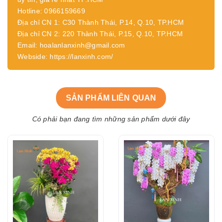
Hotline: 0966159669
Địa chỉ CN 1: C30 Thành Thái, P.14, Q.10, TP.HCM
Địa chỉ CN 2: 220 Thành Thái, P.15, Q.10, TP.HCM
Email: hoalanlanxinh@gmail.com
Webside: https://lanxinh.com/
SẢN PHẨM LIÊN QUAN
Có phải bạn đang tìm những sản phẩm dưới đây