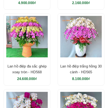
HD573
4.900.000₫
2.160.000₫
Lan hồ điệp đa sắc ghép
Lan hồ điệp trắng hồng 30
xoay tròn - HD568
cành - HD565
24.600.000₫
8.100.000₫