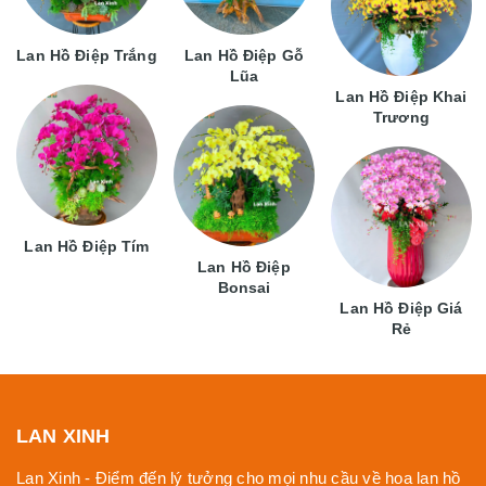
Lan Hồ Điệp Trắng
Lan Hồ Điệp Gỗ
Lũa
Lan Hồ Điệp Khai
Trương
Lan Hồ Điệp Tím
Lan Hồ Điệp
Bonsai
Lan Hồ Điệp Giá
Rẻ
LAN XINH
Lan Xinh - Điểm đến lý tưởng cho mọi nhu cầu về hoa lan hồ