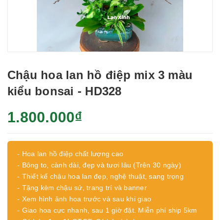
Chậu hoa lan hồ điệp mix 3 màu
kiểu bonsai - HD328
1.800.000₫
- Hoa lan hồ điệp chất lượng cao
- Bông to, cành dài, đẹp và tươi lâu (Trên 30 ngày)
- Thiết kế chậu hoa lan đẹp, nghệ thuật, sang trọng
- Tặng kèm chậu sứ, trang trí và banner
- Xem hình ảnh hoa trước và sau khi giao
- Giao hoa cực nhanh, sau 1 giờ đặt. Miễn phí ship 5km