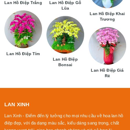
Lan Hồ Điệp Trắng
Lan Hồ Điệp Gỗ
Lũa
Lan Hồ Điệp Khai
Trương
Lan Hồ Điệp Tím
Lan Hồ Điệp
Bonsai
Lan Hồ Điệp Giá
Rẻ
LAN XINH
Lan Xinh - Điểm đến lý tưởng cho mọi nhu cầu về hoa lan hồ
điệp đẹp, với đa dạng màu sắc, kiểu dáng sang trọng, chất