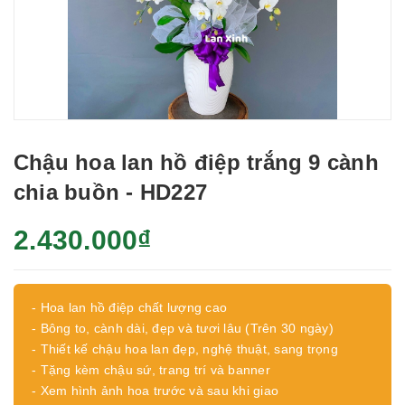
Chậu hoa lan hồ điệp trắng 9 cành
chia buồn - HD227
2.430.000₫
- Hoa lan hồ điệp chất lượng cao
- Bông to, cành dài, đẹp và tươi lâu (Trên 30 ngày)
- Thiết kế chậu hoa lan đẹp, nghệ thuật, sang trọng
- Tặng kèm chậu sứ, trang trí và banner
- Xem hình ảnh hoa trước và sau khi giao