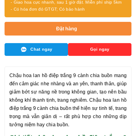
- Giao hoa cực nhanh, sau 1 giờ đặt. Miễn phí ship 5km
- Có hóa đơn đỏ GTGT; Có bảo hành
Đặt hàng
Chat ngay
Gọi ngay
Chậu hoa lan hồ điệp trắng 9 cành chia buồn
mang
đến cảm giác nhẹ nhàng và an yên, thanh thản, giúp
giảm bớt sự năng nề trong không gian, tạo nên bầu
không khí thanh tịnh, trang nghiêm.
Chậu hoa lan hồ
điệp trắng 9 cành chia buồn
thể hiện sự tinh tế, trang
trọng mà vẫn giản dị – rất phù hợp cho những dịp
tưởng niệm hay chia buồn.