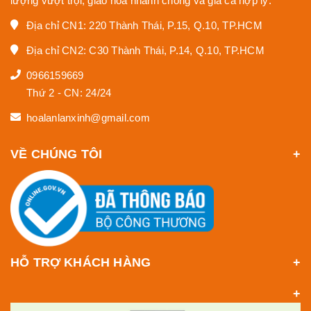
lượng vượt trội, giao hoa nhanh chóng và giá cả hợp lý.
Địa chỉ CN1: 220 Thành Thái, P.15, Q.10, TP.HCM
Địa chỉ CN2: C30 Thành Thái, P.14, Q.10, TP.HCM
0966159669
Thứ 2 - CN: 24/24
hoalanlanxinh@gmail.com
VỀ CHÚNG TÔI
HỖ TRỢ KHÁCH HÀNG