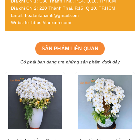
Địa chỉ CN 1: C30 Thành Thái, P.14, Q.10, TP.HCM
Địa chỉ CN 2: 220 Thành Thái, P.15, Q.10, TP.HCM
Email: hoalanlanxinh@gmail.com
Webside: https://lanxinh.com/
SẢN PHẨM LIÊN QUAN
Có phải bạn đang tìm những sản phẩm dưới đây