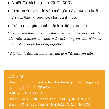
Nhiệt độ thích hợp từ 20°C - 30°C
Tưới nước vừa đủ vào mỗi gốc cây hoa lan từ 5 –
7 ngày/lần, không tưới lên cánh hoa.
Tránh quạt gió mạnh thổi trực tiếp vào hoa.
* Sản phẩm thực nhận có thể khác một ít so với hình đại
diện trên website, do tính chất thủ công và đặc điểm tự
nhiên của sản phẩm nông nghiệp.
* Giá bán không áp dụng vào dịp cận Tết nguyên đán.
LAN XINH
Chuyên cung cấp sỉ & lẻ hoa lan hồ điệp chất lượng cao,
uy tín, giá rẻ nhất TP.HCM
Hotline: 0966159669
Địa chỉ CN 1: C30 Thành Thái, P.14, Q.10, TP.HCM
Địa chỉ CN 2: 220 Thành Thái, P.15, Q.10, TP.HCM