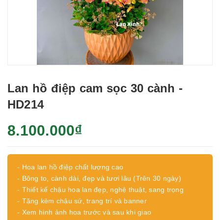
Lan hồ điệp cam sọc 30 cành -
HD214
8.100.000₫
- Hoa lan hồ điệp chất lượng cao
- Bông to, cành dài, đẹp và tươi lâu (Trên 30 ngày)
- Thiết kế chậu hoa lan đẹp, nghệ thuật, sang trọng
- Tặng kèm chậu sứ, trang trí và banner
- Xem hình ảnh hoa trước và sau khi giao