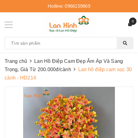
Hotline:
0966159669
0
Trang chủ
Lan Hồ Điệp Cam Đẹp Ấm Áp Và Sang
Trọng, Giá Từ 200.000đ/cành
Lan hồ điệp cam sọc 30
cành - HD214