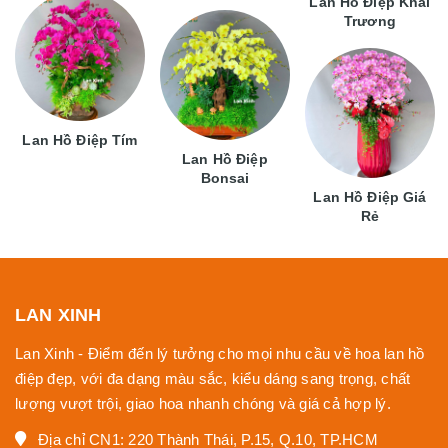
Lan Hồ Điệp Khai
Trương
Lan Hồ Điệp Tím
Lan Hồ Điệp
Bonsai
Lan Hồ Điệp Giá
Rẻ
LAN XINH
Lan Xinh - Điểm đến lý tưởng cho mọi nhu cầu về hoa lan hồ
điệp đẹp, với đa dạng màu sắc, kiểu dáng sang trọng, chất
lượng vượt trội, giao hoa nhanh chóng và giá cả hợp lý.
Địa chỉ CN1: 220 Thành Thái, P.15, Q.10, TP.HCM