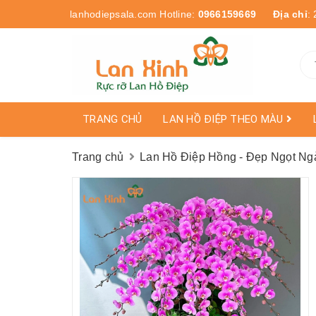
lanhodiepsala.com
Hotline:
0966159669
Địa chỉ
:
TRANG CHỦ
LAN HỒ ĐIỆP THEO MÀU
Trang chủ
Lan Hồ Điệp Hồng - Đẹp Ngọt Ng