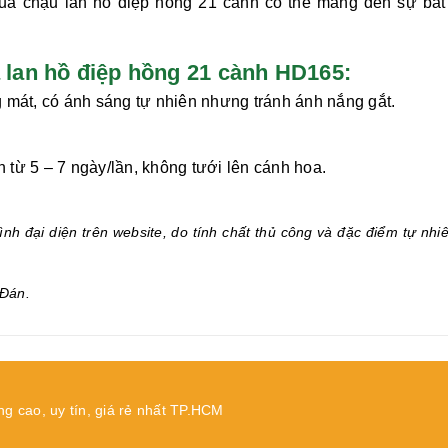
 của chậu
lan hồ điệp hồng 21 cành
có thể mang đến sự bất
an hồ điệp hồng 21 cành HD165:
 mát, có ánh sáng tự nhiên nhưng tránh ánh nắng gắt.
từ 5 – 7 ngày/lần, không tưới lên cánh hoa.
.
nh đại diện trên website, do tính chất thủ công và đặc điểm tự nhi
Đán.
ng cao, uy tín, giá rẻ nhất TP.HCM