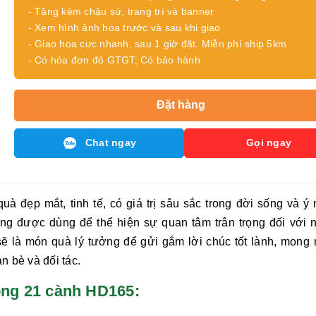
- Tặng kèm chậu sứ, trang trí và banner
- Xem hình ảnh hoa trước và sau khi giao
- Giao hoa cực nhanh, sau 1 giờ đặt. Miễn phí ship 5km
- Có hóa đơn đỏ GTGT; Có bảo hành
Đặt hàng
Chat ngay
Gọi ngay
uà đẹp mắt, tinh tế, có giá trị sâu sắc trong đời sống và ý 
ờng được dùng để thể hiện sự quan tâm trân trọng đối với 
ẽ là món quà lý tưởng để gửi gắm lời chúc tốt lành, mong
n bè và đối tác.
 hồng 21 cành HD165: