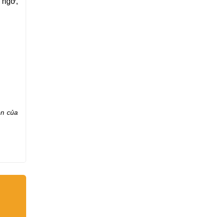
 ngờ,
ên của