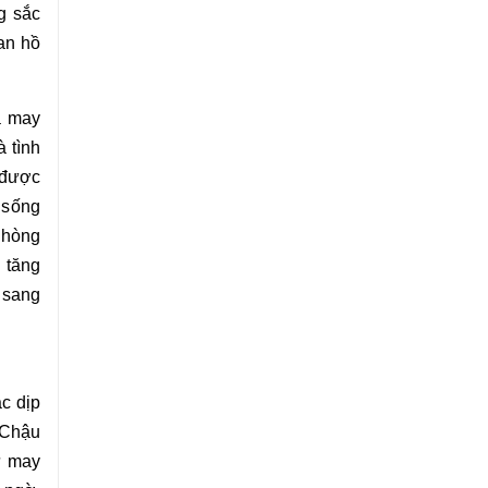
g sắc
an hồ
à may
à tình
 được
 sống
phòng
 tăng
 sang
c dịp
Chậu
ự may