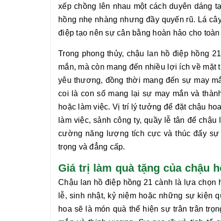
xếp chồng lên nhau một cách duyên dáng tạ
hồng nhẹ nhàng nhưng đầy quyến rũ. Lá cây 
điệp tạo nên sự cân bằng hoàn hảo cho toà
Trong phong thủy, chậu
lan hồ điệp hồng 2
mắn, mà còn mang đến nhiều lợi ích về mặt tâ
yêu thương, đồng thời mang đến sự may mắn,
coi là con số mang lại sự may mắn và thành
hoặc làm việc. Vị trí lý tưởng để đặt chậu ho
làm việc, sảnh công ty, quầy lễ tân để chậu
cường năng lượng tích cực và thúc đẩy sự 
trọng và đẳng cấp.
Giá trị làm quà tặng của chậu 
Chậu
lan hồ điệp hồng 21 cành
là lựa chọn 
lễ, sinh nhật, kỷ niệm hoặc những sự kiện 
hoa sẽ là món quà thể hiện sự trân trân trọ