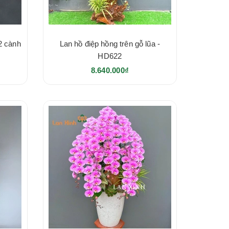
2 cành
Lan hồ điệp hồng trên gỗ lũa -
HD622
8.640.000₫