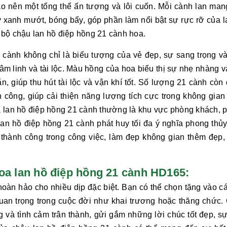
o nên một tổng thể ấn tượng và lôi cuốn. Mỗi cành lan man
xanh mướt, bóng bẩy, góp phần làm nổi bật sự rực rỡ của l
n bộ chậu
lan hồ điệp hồng 21 cành
hoa.
1 cành
không chỉ là biểu tượng của vẻ đẹp, sự sang trọng v
m linh và tài lộc. Màu hồng của hoa biểu thị sự nhẹ nhàng v
 giúp thu hút tài lộc và vận khí tốt. Số lượng 21 cành còn
 công, giúp cải thiện năng lượng tích cực trong không gian
a
lan hồ điệp hồng 21 cành
thường là khu vực phòng khách, 
lan hồ điệp hồng 21 cành
phát huy tối đa ý nghĩa phong thủy
thành công trong công việc, làm đẹp không gian thêm đẹp,
hoa lan hồ điệp hồng 21 cành HD165:
hoàn hảo cho nhiều dịp đặc biệt. Bạn có thể chọn tặng vào cá
quan trọng trong cuộc đời như khai trương hoặc thăng chức.
ng và tình cảm trân thành, gửi gắm những lời chúc tốt đẹp, s