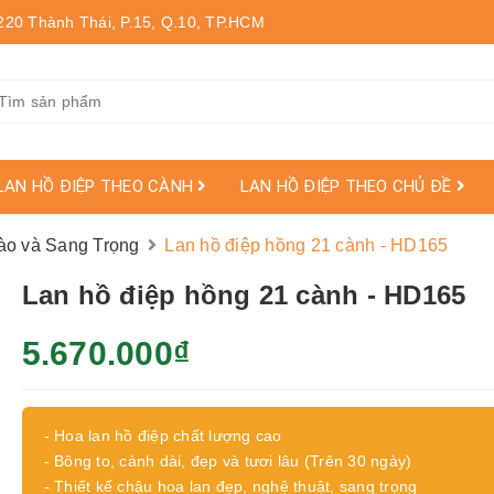
220 Thành Thái, P.15, Q.10, TP.HCM
LAN HỒ ĐIỆP THEO CÀNH
LAN HỒ ĐIỆP THEO CHỦ ĐỀ
ào và Sang Trọng
Lan hồ điệp hồng 21 cành - HD165
Lan hồ điệp hồng 21 cành - HD165
5.670.000₫
- Hoa lan hồ điệp chất lượng cao
- Bông to, cành dài, đẹp và tươi lâu (Trên 30 ngày)
- Thiết kế chậu hoa lan đẹp, nghệ thuật, sang trọng