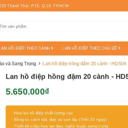
220 Thành Thái, P.15, Q.10, TP.HCM
LAN HỒ ĐIỆP THEO CÀNH
LAN HỒ ĐIỆP THEO CHỦ ĐỀ
ào và Sang Trọng
Lan hồ điệp hồng đậm 20 cành - HD504
Lan hồ điệp hồng đậm 20 cành - HD
5.650.000₫
- Hoa lan hồ điệp chất lượng cao
- Bông to, cành dài, đẹp và tươi lâu (Trên 30 ngày)
- Thiết kế chậu hoa lan đẹp, nghệ thuật, sang trọng