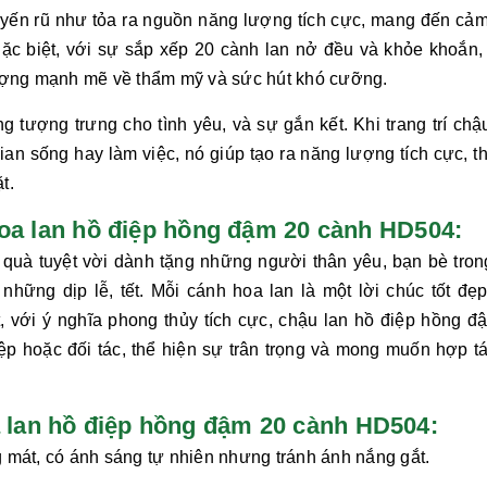
ến rũ như tỏa ra nguồn năng lượng tích cực, mang đến cảm
ặc biệt, với sự sắp xếp 20 cành lan nở đều và khỏe khoắn,
ợng mạnh mẽ về thẩm mỹ và sức hút khó cưỡng.
 tượng trưng cho tình yêu, và sự gắn kết. Khi trang trí chậ
an sống hay làm việc, nó giúp tạo ra năng lượng tích cực, t
t.
 hoa lan hồ điệp hồng đậm 20 cành HD504:
quà tuyệt vời dành tặng những người thân yêu, bạn bè tron
 những dịp lễ, tết. Mỗi cánh hoa lan là một lời chúc tốt đẹp
, với ý nghĩa phong thủy tích cực, chậu
lan hồ điệp hồng đ
p hoặc đối tác, thể hiện sự trân trọng và mong muốn hợp tá
lan hồ điệp hồng đậm 20 cành HD504:
 mát, có ánh sáng tự nhiên nhưng tránh ánh nắng gắt.