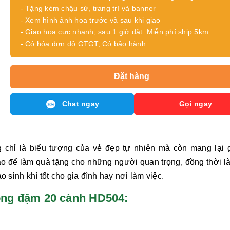
- Tặng kèm chậu sứ, trang trí và banner
- Xem hình ảnh hoa trước và sau khi giao
- Giao hoa cực nhanh, sau 1 giờ đặt. Miễn phí ship 5km
- Có hóa đơn đỏ GTGT; Có bảo hành
Đặt hàng
Chat ngay
Gọi ngay
chỉ là biểu tượng của vẻ đẹp tự nhiên mà còn mang lại gi
hảo để làm quà tặng cho những người quan trọng, đồng thời l
ạo sinh khí tốt cho gia đình hay nơi làm việc.
p hồng đậm 20 cành HD504: