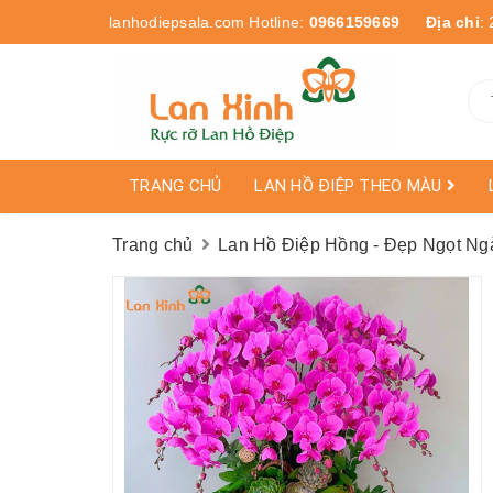
lanhodiepsala.com
Hotline:
0966159669
Địa chỉ
:
TRANG CHỦ
LAN HỒ ĐIỆP THEO MÀU
Trang chủ
Lan Hồ Điệp Hồng - Đẹp Ngọt Ng