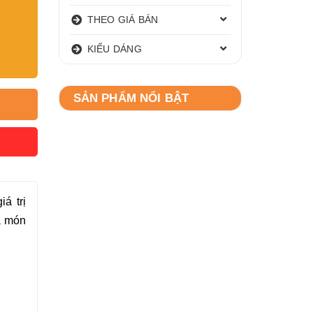
THEO GIÁ BÁN
KIỂU DÁNG
SẢN PHẨM NỔI BẬT
á trị
à món