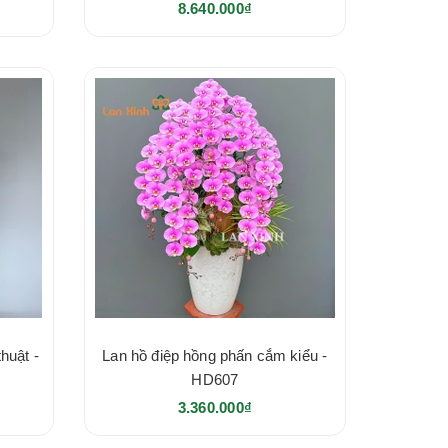
8.640.000₫
huật -
Lan hồ điệp hồng phấn cắm kiểu -
HD607
3.360.000₫