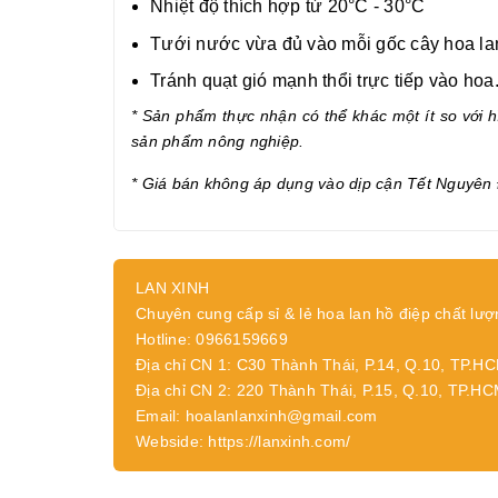
Nhiệt độ thích hợp từ 20°C - 30°C
Tưới nước vừa đủ vào mỗi gốc cây hoa lan 
Tránh quạt gió mạnh thổi trực tiếp vào hoa
* Sản phẩm thực nhận có thể khác một ít so với hì
sản phẩm nông nghiệp.
* Giá bán không áp dụng vào dịp cận Tết Nguyên 
LAN XINH
Chuyên cung cấp sỉ & lẻ hoa lan hồ điệp chất lượ
Hotline: 0966159669
Địa chỉ CN 1: C30 Thành Thái, P.14, Q.10, TP.H
Địa chỉ CN 2: 220 Thành Thái, P.15, Q.10, TP.H
Email: hoalanlanxinh@gmail.com
Webside: https://lanxinh.com/