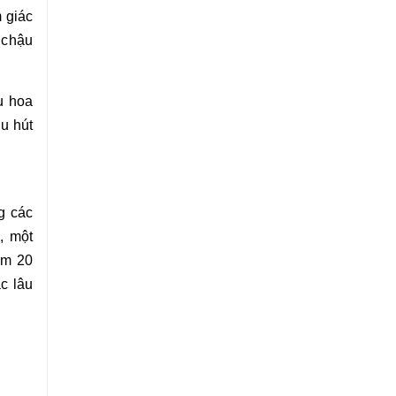
 giác
 chậu
u hoa
hu hút
g các
, một
ậm 20
c lâu