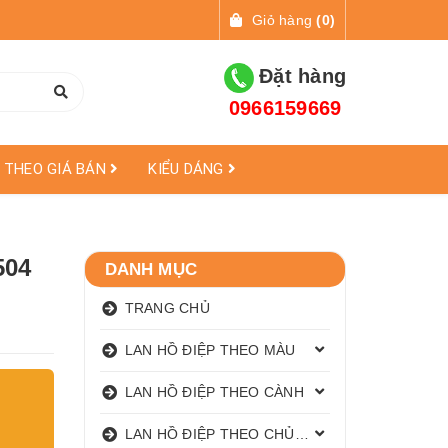
Giỏ hàng
(
0
)
Đặt hàng
0966159669
THEO GIÁ BÁN
KIỂU DÁNG
504
DANH MỤC
TRANG CHỦ
LAN HỒ ĐIỆP THEO MÀU
LAN HỒ ĐIỆP THEO CÀNH
LAN HỒ ĐIỆP THEO CHỦ ĐỀ