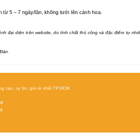
từ 5 – 7 ngày/lần, không tưới lên cánh hoa.
.
nh đại diện trên website, do tính chất thủ công và đặc điểm tự nhi
Đán.
ng cao, uy tín, giá rẻ nhất TP.HCM
CM
CM