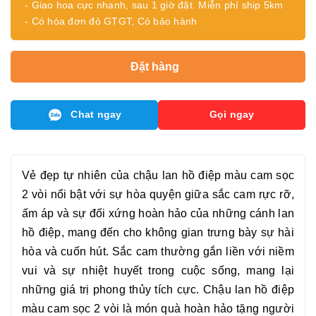
- Giao hoa cực nhanh, sau 1 giờ đặt. Miễn phí ship 5km
- Có hóa đơn đỏ GTGT; Có bảo hành
Đặt hàng
Chat ngay
Gọi ngay
Vẻ đẹp tự nhiên của chậu
lan hồ điệp màu cam sọc
2 vòi
nổi bật với sự hòa quyện giữa sắc cam rực rỡ,
ấm áp và sự đối xứng hoàn hảo của những cánh lan
hồ điệp, mang đến cho không gian trưng bày sự hài
hòa và cuốn hút. Sắc cam thường gắn liền với niềm
vui và sự nhiệt huyết trong cuộc sống, mang lại
những giá trị phong thủy tích cực. Chậu
lan hồ điệp
màu cam sọc 2 vòi
là món quà hoàn hảo tặng người