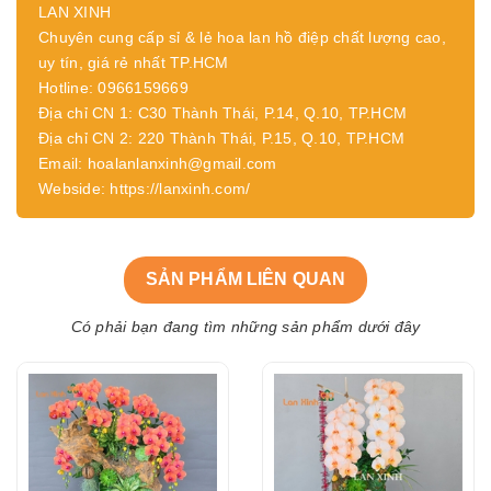
LAN XINH
Chuyên cung cấp sỉ & lẻ hoa lan hồ điệp chất lượng cao,
uy tín, giá rẻ nhất TP.HCM
Hotline: 0966159669
Địa chỉ CN 1: C30 Thành Thái, P.14, Q.10, TP.HCM
Địa chỉ CN 2: 220 Thành Thái, P.15, Q.10, TP.HCM
Email: hoalanlanxinh@gmail.com
Webside: https://lanxinh.com/
SẢN PHẨM LIÊN QUAN
Có phải bạn đang tìm những sản phẩm dưới đây