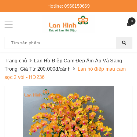
Hotline:
0966159669
0
Trang chủ
Lan Hồ Điệp Cam Đẹp Ấm Áp Và Sang
Trọng, Giá Từ 200.000đ/cành
Lan hồ điệp màu cam
sọc 2 vòi - HD236