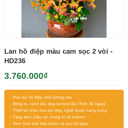
Lan hồ điệp màu cam sọc 2 vòi -
HD236
3.760.000₫
- Hoa lan hồ điệp chất lượng cao
- Bông to, cành dài, đẹp và tươi lâu (Trên 30 ngày)
- Thiết kế chậu hoa lan đẹp, nghệ thuật, sang trọng
- Tặng kèm chậu sứ, trang trí và banner
- Xem hình ảnh hoa trước và sau khi giao