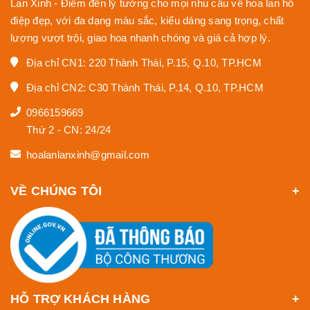
Lan Xinh - Điểm đến lý tưởng cho mọi nhu cầu về hoa lan hồ
điệp đẹp, với đa dạng màu sắc, kiểu dáng sang trọng, chất
lượng vượt trội, giao hoa nhanh chóng và giá cả hợp lý.
Địa chỉ CN1: 220 Thành Thái, P.15, Q.10, TP.HCM
Địa chỉ CN2: C30 Thành Thái, P.14, Q.10, TP.HCM
0966159669
Thứ 2 - CN: 24/24
hoalanlanxinh@gmail.com
VỀ CHÚNG TÔI
HỖ TRỢ KHÁCH HÀNG