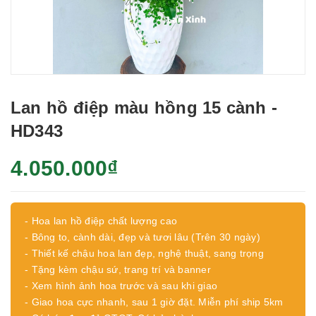
Lan hồ điệp màu hồng 15 cành -
HD343
4.050.000₫
- Hoa lan hồ điệp chất lượng cao
- Bông to, cành dài, đẹp và tươi lâu (Trên 30 ngày)
- Thiết kế chậu hoa lan đẹp, nghệ thuật, sang trọng
- Tặng kèm chậu sứ, trang trí và banner
- Xem hình ảnh hoa trước và sau khi giao
- Giao hoa cực nhanh, sau 1 giờ đặt. Miễn phí ship 5km