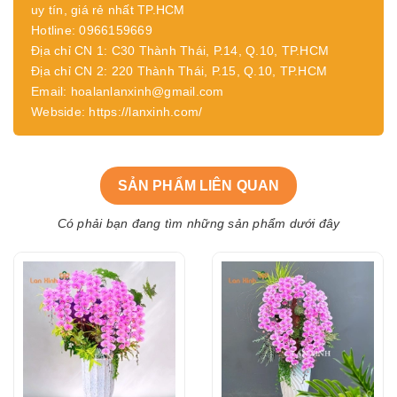
uy tín, giá rẻ nhất TP.HCM
Hotline: 0966159669
Địa chỉ CN 1: C30 Thành Thái, P.14, Q.10, TP.HCM
Địa chỉ CN 2: 220 Thành Thái, P.15, Q.10, TP.HCM
Email: hoalanlanxinh@gmail.com
Webside: https://lanxinh.com/
SẢN PHẨM LIÊN QUAN
Có phải bạn đang tìm những sản phẩm dưới đây