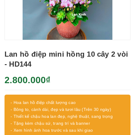
Lan hồ điệp mini hồng 10 cây 2 vòi
- HD144
2.800.000₫
- Hoa lan hồ điệp chất lượng cao
- Bông to, cành dài, đẹp và tươi lâu (Trên 30 ngày)
- Thiết kế chậu hoa lan đẹp, nghệ thuật, sang trọng
- Tặng kèm chậu sứ, trang trí và banner
- Xem hình ảnh hoa trước và sau khi giao