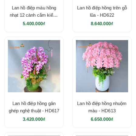
Lan hồ điệp màu hồng
Lan hồ điệp hồng trên gỗ
nhạt 12 cành cắm kiểu -
lũa - HD622
HD623
5.400.000₫
8.640.000₫
Lan hồ điệp hồng gân
Lan hồ điệp hồng nhuộm
ghép nghệ thuật - HD617
màu - HD613
3.420.000₫
6.650.000₫