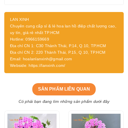
LAN XINH
Chuyên cung cấp sỉ & lẻ hoa lan hồ điệp chất lượng cao,
uy tín, giá rẻ nhất TP.HCM
Hotline: 0966159669
Địa chỉ CN 1: C30 Thành Thái, P.14, Q.10, TP.HCM
Địa chỉ CN 2: 220 Thành Thái, P.15, Q.10, TP.HCM
Email: hoalanlanxinh@gmail.com
Webside: https://lanxinh.com/
SẢN PHẨM LIÊN QUAN
Có phải bạn đang tìm những sản phẩm dưới đây