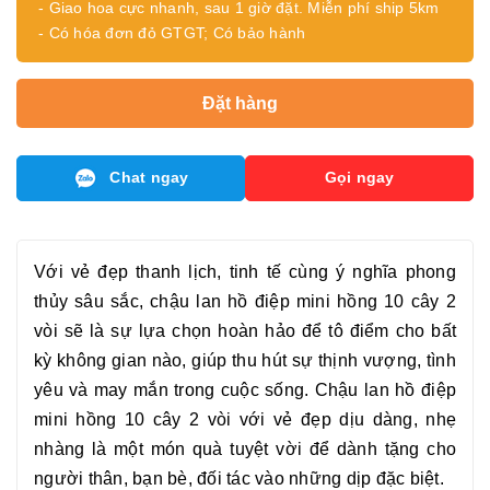
- Giao hoa cực nhanh, sau 1 giờ đặt. Miễn phí ship 5km
- Có hóa đơn đỏ GTGT; Có bảo hành
Đặt hàng
Chat ngay
Gọi ngay
Với vẻ đẹp thanh lịch, tinh tế cùng ý nghĩa phong
thủy sâu sắc, chậu
lan hồ điệp mini hồng 10 cây 2
vòi
sẽ là sự lựa chọn hoàn hảo để tô điểm cho bất
kỳ không gian nào, giúp thu hút sự thịnh vượng, tình
yêu và may mắn trong cuộc sống. Chậu
lan hồ điệp
mini hồng 10 cây 2 vòi
với vẻ đẹp dịu dàng, nhẹ
nhàng là một món quà tuyệt vời để dành tặng cho
người thân, bạn bè, đối tác vào những dịp đặc biệt.