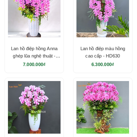
Lan hồ điệp hồng Anna
Lan hồ điệp màu hồng
ghép lũa nghệ thuật -
cao cấp - HD630
HD640
7.000.000₫
6.300.000₫