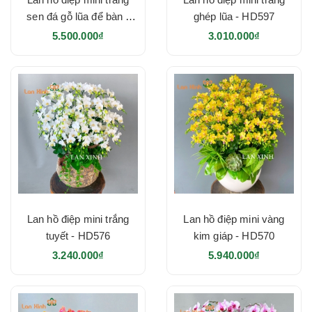
sen đá gỗ lũa để bàn -
ghép lũa - HD597
HD637
5.500.000₫
3.010.000₫
Lan hồ điệp mini trắng
Lan hồ điệp mini vàng
tuyết - HD576
kim giáp - HD570
3.240.000₫
5.940.000₫