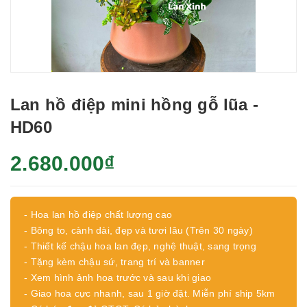
Lan hồ điệp mini hồng gỗ lũa -
HD60
2.680.000₫
- Hoa lan hồ điệp chất lượng cao
- Bông to, cành dài, đẹp và tươi lâu (Trên 30 ngày)
- Thiết kế chậu hoa lan đẹp, nghệ thuật, sang trọng
- Tặng kèm chậu sứ, trang trí và banner
- Xem hình ảnh hoa trước và sau khi giao
- Giao hoa cực nhanh, sau 1 giờ đặt. Miễn phí ship 5km