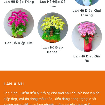
Lan Hồ Điệp Trắng
Lan Hồ Điệp Gỗ
Lũa
Lan Hồ Điệp Khai
Trương
Lan Hồ Điệp Tím
Lan Hồ Điệp
Bonsai
Lan Hồ Điệp Giá
Rẻ
LAN XINH
Lan Xinh - Điểm đến lý tưởng cho mọi nhu cầu về hoa lan hồ
điệp đẹp, với đa dạng màu sắc, kiểu dáng sang trọng, chất
lượng vượt trội, giao hoa nhanh chóng và giá cả hợp lý.