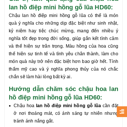
lan hồ điệp mini hồng gỗ lũa HD60:
Chậu
lan hồ điệp mini hồng gỗ lũa
có thể là món
quà ý nghĩa cho những dịp đặc biệt như sinh nhật,
kỷ niệm hay tiệc chúc mừng, mang đến nhiều ý
nghĩa tốt đẹp trong đời sống, giúp gắn kết tình cảm
và thể hiện sự trân trọng. Màu hồng của hoa cũng
thể hiện sự tinh tế và tình yêu chân thành, làm cho
món quà này trở nên đặc biệt hơn bao giờ hết. Tính
thẩm mỹ cao và ý nghĩa phong thủy của nó chắc
chắn sẽ làm hài lòng bất kỳ ai.
Hướng dẫn chăm sóc chậu hoa lan
hồ điệp mini hồng gỗ lũa HD60:
Chậu hoa
lan hồ điệp mini hồng gỗ lũa
cần đặt
ở nơi thoáng mát, có ánh sáng tự nhiên nhưng
tránh ánh nắng gắt.