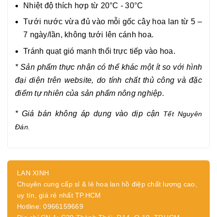
Nhiệt độ thích hợp từ 20°C - 30°C
Tưới nước vừa đủ vào mỗi gốc cây hoa lan từ 5 –
7 ngày/lần, không tưới lên cánh hoa.
Tránh quạt gió mạnh thổi trực tiếp vào hoa.
* Sản phẩm thực nhận có thể khác một ít so với hình
đại diện trên website, do tính chất thủ công và đặc
điểm tự nhiên của sản phẩm nông nghiệp.
* Giá bán không áp dụng vào dịp cận
Tết Nguyên
Đán.
LAN XINH
Chuyên cung cấp sỉ & lẻ hoa lan hồ điệp chất lượng cao,
uy tín, giá rẻ nhất TP.HCM
Hotline: 0966159669