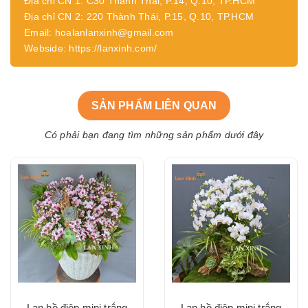
Địa chỉ CN 1: C30 Thành Thái, P.14, Q.10, TP.HCM
Địa chỉ CN 2: 220 Thành Thái, P.15, Q.10, TP.HCM
Email: hoalanlanxinh@gmail.com
Webside: https://lanxinh.com/
SẢN PHẨM LIÊN QUAN
Có phải bạn đang tìm những sản phẩm dưới đây
Lan hồ điệp mini trắng
Lan hồ điệp mini trắng