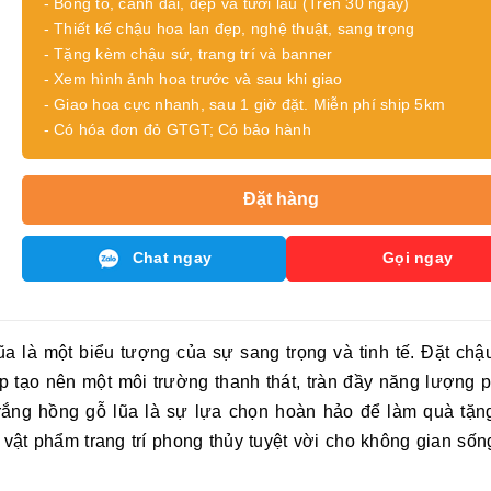
- Bông to, cành dài, đẹp và tươi lâu (Trên 30 ngày)
- Thiết kế chậu hoa lan đẹp, nghệ thuật, sang trọng
- Tặng kèm chậu sứ, trang trí và banner
- Xem hình ảnh hoa trước và sau khi giao
- Giao hoa cực nhanh, sau 1 giờ đặt. Miễn phí ship 5km
- Có hóa đơn đỏ GTGT; Có bảo hành
Đặt hàng
Chat ngay
Gọi ngay
lũa
là một biểu tượng của sự sang trọng và tinh tế. Đặt chậ
p tạo nên một môi trường thanh thát, tràn đầy năng lượng 
trắng hồng gỗ lũa
là sự lựa chọn hoàn hảo để làm quà tặn
 vật phẩm trang trí phong thủy tuyệt vời cho không gian sốn