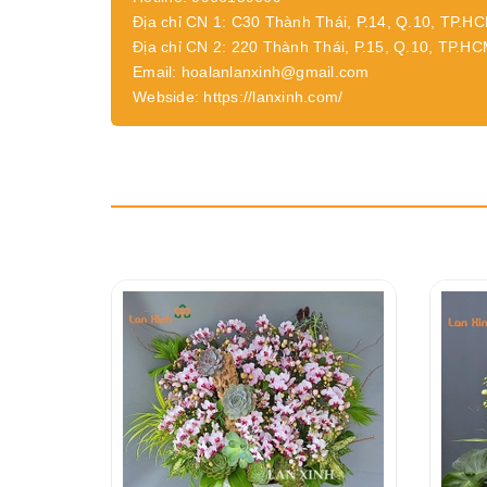
Địa chỉ CN 1: C30 Thành Thái, P.14, Q.10, TP.H
Địa chỉ CN 2: 220 Thành Thái, P.15, Q.10, TP.H
Email: hoalanlanxinh@gmail.com
Webside: https://lanxinh.com/