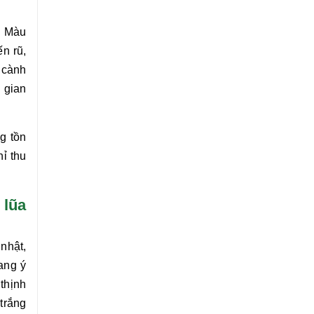
. Màu
ến rũ,
 cành
 gian
g tồn
ỉ thu
 lũa
nhật,
ng ý
thịnh
trắng