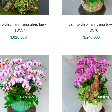
hồ điệp mini trắng ghép lũa -
Lan hồ điệp mini trắng tuyế
HD597
HD576
3.010.000₫
3.240.000₫