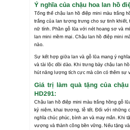
Ý nghĩa của chậu hoa lan hồ
Tổng thể chậu
lan hồ điệp mini màu trắng h
trắng của lan tượng trưng cho sự tinh khiết,
nữ tính. Phần gỗ lũa với nét hoang sơ và m
lan mini mềm mại. Chậu
lan hồ điệp mini m
nào.
Sự kết hợp giữa lan và gỗ lũa mang ý nghĩa
và tài lộc dồi dào. Khi trưng bày chậu
lan hồ
hút năng lượng tích cực mà còn có thêm sự v
Giá trị làm quà tặng của chậ
HD291:
Chậu
lan hồ điệp mini màu trắng hồng gỗ lũ
kỷ niệm, khai trương, lễ tết. Đối với những
nghĩa chúc phúc, bình an và may mắn. Khi tặ
vượng và thành công bền vững. Nếu tặng vào