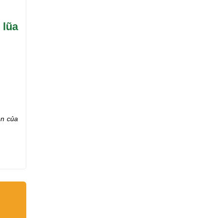
 lũa
ên của