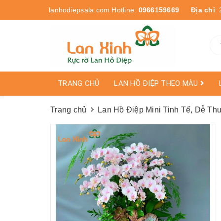
lanhodiepsala.com
Hotline:
0966159669
Địa chỉ
:
TRANG CHỦ
LAN HỒ ĐIỆP THEO MÀU
Trang chủ
Lan Hồ Điệp Mini Tinh Tế, Dễ T