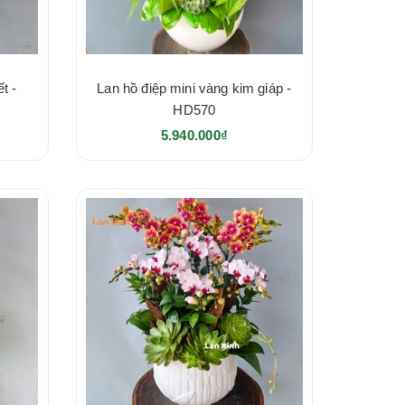
t -
Lan hồ điệp mini vàng kim giáp -
HD570
5.940.000₫