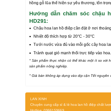
hồng gỗ lũa
thể hiện sự yêu thương, tôn trọ
Hướng dẫn chăm sóc chậu ho
HD291:
Chậu hoa lan hồ điệp cần đặt ở nơi thoáng
Nhiệt độ thích hợp từ 20°C - 30°C
Tưới nước vừa đủ vào mỗi gốc cây hoa lan 
Tránh quạt gió mạnh thổi trực tiếp vào hoa
* Sản phẩm thực nhận có thể khác một ít so với hì
sản phẩm nông nghiệp.
* Giá bán không áp dụng vào dịp cận Tết nguyên 
LAN XINH
Chuyên cung cấp sỉ & lẻ hoa lan hồ điệp chất lượ
Hotline: 0966159669