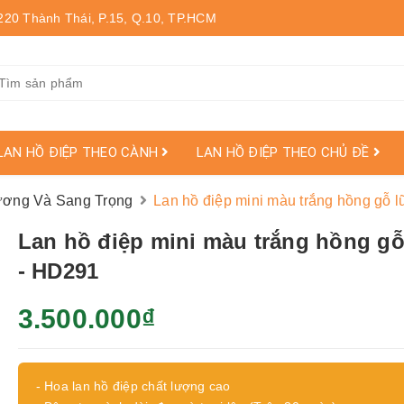
220 Thành Thái, P.15, Q.10, TP.HCM
LAN HỒ ĐIỆP THEO CÀNH
LAN HỒ ĐIỆP THEO CHỦ ĐỀ
hương Và Sang Trọng
Lan hồ điệp mini màu trắng hồng gỗ 
Lan hồ điệp mini màu trắng hồng gỗ
- HD291
3.500.000₫
- Hoa lan hồ điệp chất lượng cao