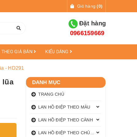
Giỏ hàng
(
0
)
Đặt hàng
0966159669
THEO GIÁ BÁN
KIỂU DÁNG
lũa - HD291
 lũa
DANH MỤC
TRANG CHỦ
LAN HỒ ĐIỆP THEO MÀU
LAN HỒ ĐIỆP THEO CÀNH
LAN HỒ ĐIỆP THEO CHỦ ĐỀ