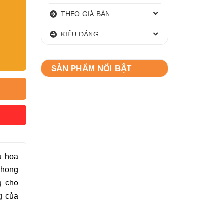
THEO GIÁ BÁN
KIỂU DÁNG
SẢN PHẨM NỔI BẬT
u hoa
phong
g cho
g của