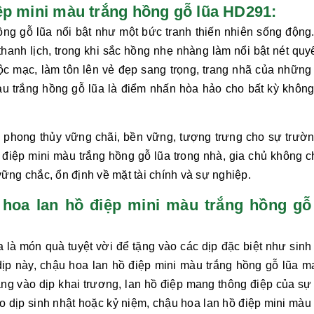
 điệp mini màu trắng hồng gỗ lũa HD291:
ồng gỗ lũa
nổi bật như một bức tranh thiến nhiên sống động
 thanh lịch, trong khi sắc hồng nhẹ nhàng làm nổi bật nét quy
ộc mạc, làm tôn lên vẻ đẹp sang trọng, trang nhã của những
àu trắng hồng gỗ lũa
là điểm nhấn hòa hảo cho bất kỳ không
 phong thủy vững chãi, bền vững, tượng trưng cho sự trườn
 điệp mini màu trắng hồng gỗ lũa
trong nhà, gia chủ không ch
ững chắc, ổn định về mặt tài chính và sự nghiệp.
u hoa lan hồ điệp mini màu trắng hồng gỗ
a
là món quà tuyệt vời để tặng vào các dịp đặc biệt như sinh 
 dịp này, chậu hoa
lan hồ điệp mini màu trắng hồng gỗ lũa
ma
ng vào dịp khai trương, lan hồ điệp mang thông điệp của sự 
 dịp sinh nhật hoặc kỷ niệm, chậu hoa
lan hồ điệp mini màu 