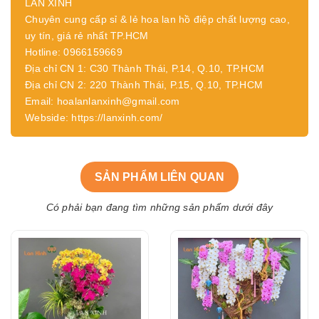
LAN XINH
Chuyên cung cấp sỉ & lẻ hoa lan hồ điệp chất lượng cao,
uy tín, giá rẻ nhất TP.HCM
Hotline: 0966159669
Địa chỉ CN 1: C30 Thành Thái, P.14, Q.10, TP.HCM
Địa chỉ CN 2: 220 Thành Thái, P.15, Q.10, TP.HCM
Email: hoalanlanxinh@gmail.com
Webside: https://lanxinh.com/
SẢN PHẨM LIÊN QUAN
Có phải bạn đang tìm những sản phẩm dưới đây