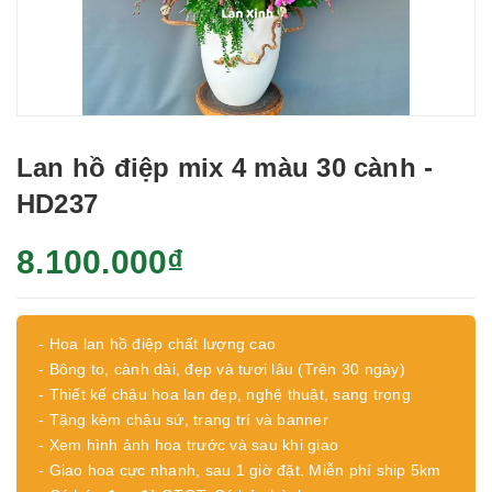
Lan hồ điệp mix 4 màu 30 cành -
HD237
8.100.000₫
- Hoa lan hồ điệp chất lượng cao
- Bông to, cành dài, đẹp và tươi lâu (Trên 30 ngày)
- Thiết kế chậu hoa lan đẹp, nghệ thuật, sang trọng
- Tặng kèm chậu sứ, trang trí và banner
- Xem hình ảnh hoa trước và sau khi giao
- Giao hoa cực nhanh, sau 1 giờ đặt. Miễn phí ship 5km