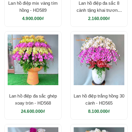
Lan hồ điệp mix vàng tím
Lan hồ điệp đa sắc 8
hồng - HD589
cành tặng khai trương-
HD573
4.900.000₫
2.160.000₫
Lan hồ điệp đa sắc ghép
Lan hồ điệp trắng hồng 30
xoay tròn - HD568
cành - HD565
24.600.000₫
8.100.000₫