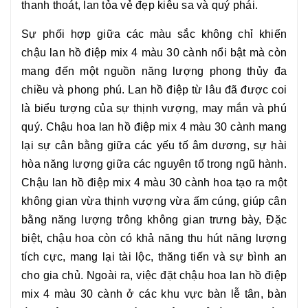
thanh thoát, lan tỏa vẻ đẹp kiêu sa và quý phái.
Sự phối hợp giữa các màu sắc không chỉ khiến
chậu lan hồ điệp mix 4 màu 30 cành
nổi bật mà còn
mang đến một nguồn năng lượng phong thủy đa
chiều và phong phú. Lan hồ điệp từ lâu đã được coi
là biểu tượng của sự thịnh vượng, may mắn và phú
quý. Chậu hoa
lan hồ điệp mix 4 màu 30 cành
mang
lại sự cân bằng giữa các yếu tố âm dương, sự hài
hòa năng lượng giữa các nguyên tố trong ngũ hành.
Chậu lan hồ điệp mix 4 màu 30 cành
hoa tạo ra một
không gian vừa thịnh vượng vừa ấm cúng, giúp cân
bằng năng lượng trông không gian trưng bày, Đặc
biệt, chậu hoa còn có khả năng thu hút năng lượng
tích cực, mang lại tài lộc, thăng tiến và sự bình an
cho gia chủ. Ngoài ra, việc đặt chậu
hoa
lan hồ điệp
mix 4 màu 30 cành
ở các khu vực bàn lễ tân, bàn