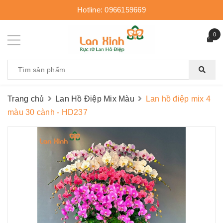
Hotline:
0966159669
0
Trang chủ
Lan Hồ Điệp Mix Màu
Lan hồ điệp mix 4
màu 30 cành - HD237