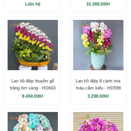
HD628
Liên hệ
15.360.000₫
Lan hồ điệp thuyền gỗ
Lan hồ điệp 8 cành mix
trắng tím vàng - HD603
màu cắm kiểu - HD598
9.450.000₫
3.200.000₫