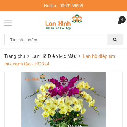
Hotline:
0966159669
0
Trang chủ
Lan Hồ Điệp Mix Màu
Lan hồ điệp tím
mix xanh táo - HD324