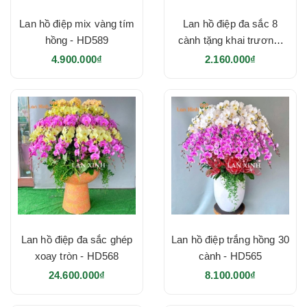
Lan hồ điệp mix vàng tím
Lan hồ điệp đa sắc 8
hồng - HD589
cành tặng khai trương-
HD573
4.900.000₫
2.160.000₫
Lan hồ điệp đa sắc ghép
Lan hồ điệp trắng hồng 30
xoay tròn - HD568
cành - HD565
24.600.000₫
8.100.000₫