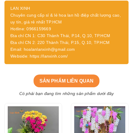
LAN XINH
Chuyên cung cấp sỉ & lẻ hoa lan hồ điệp chất lượng cao,
uy tín, giá rẻ nhất TP.HCM
Hotline: 0966159669
Địa chỉ CN 1: C30 Thành Thái, P.14, Q.10, TP.HCM
Địa chỉ CN 2: 220 Thành Thái, P.15, Q.10, TP.HCM
Email: hoalanlanxinh@gmail.com
Webside: https://lanxinh.com/
SẢN PHẨM LIÊN QUAN
Có phải bạn đang tìm những sản phẩm dưới đây