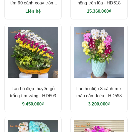
tím 60 cành xoay tròn -
hồng trên lũa - HD618
HD628
Liên hệ
15.360.000₫
Lan hồ điệp thuyền gỗ
Lan hồ điệp 8 cành mix
trắng tím vàng - HD603
màu cắm kiểu - HD598
9.450.000₫
3.200.000₫