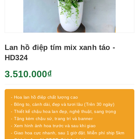
Lan hồ điệp tím mix xanh táo -
HD324
3.510.000₫
- Hoa lan hồ điệp chất lượng cao
- Bông to, cành dài, đẹp và tươi lâu (Trên 30 ngày)
- Thiết kế chậu hoa lan đẹp, nghệ thuật, sang trọng
- Tặng kèm chậu sứ, trang trí và banner
- Xem hình ảnh hoa trước và sau khi giao
- Giao hoa cực nhanh, sau 1 giờ đặt. Miễn phí ship 5km