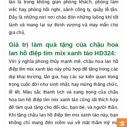
táo
là trong không gian phòng khách, phòng làm
việc hay phòng hội nghị, sảnh công ty, quầy lễ tân.
Đây là những nơi nơi chào đón những luồng khí tốt
lành và mang lại sự thịnh vượng và may mắn cho
gia chủ.
Giá trị làm quà tặng của chậu hoa
lan hồ điệp tím mix xanh táo HD324:
Với ý nghĩa phong thủy mạnh mẽ, chậu hoa
lan hồ
điệp tím mix xanh táo
này phù hợp để tặng trong các
dịp khai trương, tân gia, hay các sự kiện quan trọng
trong cuộc đời như sinh nhật, hay mừng thăng chức,
lễ tết. Màu sắc thanh lịch và sang trọng của chậu
hoa
lan hồ điệp tím mix xanh táo
cũng rất thích hợp
để làm quà tặng cho đối tác, bạn bè, và người thân.
Khi tặng chậu
lan hồ điệp tím mix xanh táo
này, bạn
không chỉ mang đến niềm vui về mặt thẩm mỹ mà