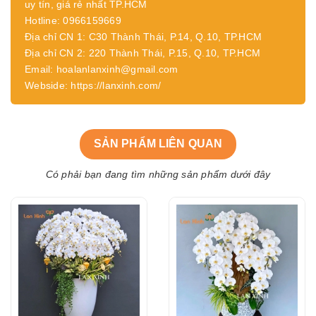
uy tín, giá rẻ nhất TP.HCM
Hotline: 0966159669
Địa chỉ CN 1: C30 Thành Thái, P.14, Q.10, TP.HCM
Địa chỉ CN 2: 220 Thành Thái, P.15, Q.10, TP.HCM
Email: hoalanlanxinh@gmail.com
Webside: https://lanxinh.com/
SẢN PHẨM LIÊN QUAN
Có phải bạn đang tìm những sản phẩm dưới đây