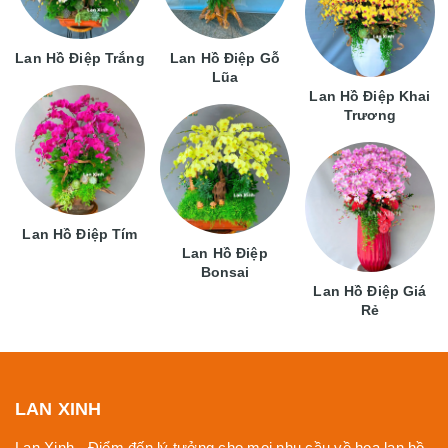
Lan Hồ Điệp Trắng
Lan Hồ Điệp Gỗ
Lũa
Lan Hồ Điệp Khai
Trương
Lan Hồ Điệp Tím
Lan Hồ Điệp
Bonsai
Lan Hồ Điệp Giá
Rẻ
LAN XINH
Lan Xinh - Điểm đến lý tưởng cho mọi nhu cầu về hoa lan hồ