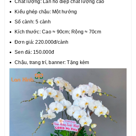
Chất lượng:
Lan hồ điệp chất lượng cao
Kiểu ghép chậu: Một hướng
Số cành: 5 cành
Kích thước: Cao
≈ 90c
m; Rộng
≈ 70c
m
Đơn giá: 220.000đ/cành
Sen đá: 150.000đ
Chậu, trang trí, banner: Tặng kèm