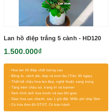
Lan hồ điệp trắng 5 cành - HD120
1.500.000₫
- Hoa lan hồ điệp chất lượng cao
- Bông to, cành dài, đẹp và tươi lâu (Trên 30 ngày)
- Thiết kế chậu hoa lan đẹp, nghệ thuật, sang trọng
- Tặng kèm chậu sứ, trang trí và banner
- Xem hình ảnh hoa trước và sau khi giao
- Giao hoa cực nhanh, sau 1 giờ đặt. Miễn phí ship 5km
- Có hóa đơn đỏ GTGT; Có bảo hành