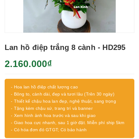
Lan hồ điệp trắng 8 cành - HD295
2.160.000₫
- Hoa lan hồ điệp chất lượng cao
- Bông to, cành dài, đẹp và tươi lâu (Trên 30 ngày)
- Thiết kế chậu hoa lan đẹp, nghệ thuật, sang trọng
- Tặng kèm chậu sứ, trang trí và banner
- Xem hình ảnh hoa trước và sau khi giao
- Giao hoa cực nhanh, sau 1 giờ đặt. Miễn phí ship 5km
- Có hóa đơn đỏ GTGT; Có bảo hành