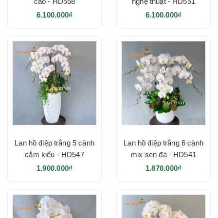
cao - HD558
nghệ thuật - HD551
6.100.000₫
6.100.000₫
Lan hồ điệp trắng 5 cành
Lan hồ điệp trắng 6 cành
cắm kiểu - HD547
mix sen đá - HD541
1.900.000₫
1.870.000₫