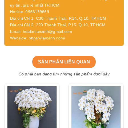
uy tín, giá rẻ nhất TP.HCM
Hotline: 0966159669
Địa chỉ CN 1: C30 Thành Thái, P.14, Q.10, TP.HCM
Địa chỉ CN 2: 220 Thành Thái, P.15, Q.10, TP.HCM
Email: hoalanlanxinh@gmail.com
Webside: https://lanxinh.com/
SẢN PHẨM LIÊN QUAN
Có phải bạn đang tìm những sản phẩm dưới đây