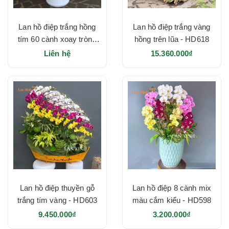
Lan hồ điệp trắng hồng
Lan hồ điệp trắng vàng
tím 60 cành xoay tròn -
hồng trên lũa - HD618
HD628
Liên hệ
15.360.000₫
Lan hồ điệp thuyền gỗ
Lan hồ điệp 8 cành mix
trắng tím vàng - HD603
màu cắm kiểu - HD598
9.450.000₫
3.200.000₫