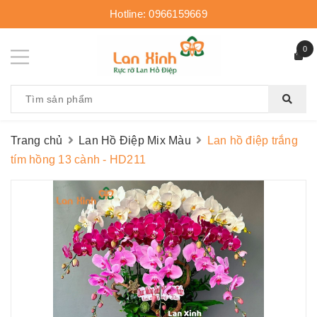
Hotline:
0966159669
0
Trang chủ
Lan Hồ Điệp Mix Màu
Lan hồ điệp trắng
tím hồng 13 cành - HD211