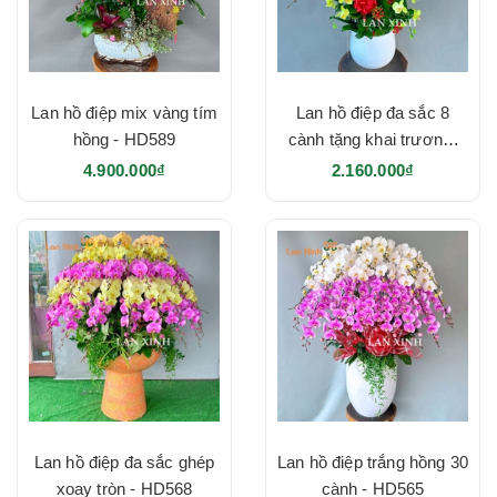
Lan hồ điệp mix vàng tím
Lan hồ điệp đa sắc 8
hồng - HD589
cành tặng khai trương-
HD573
4.900.000₫
2.160.000₫
Lan hồ điệp đa sắc ghép
Lan hồ điệp trắng hồng 30
xoay tròn - HD568
cành - HD565