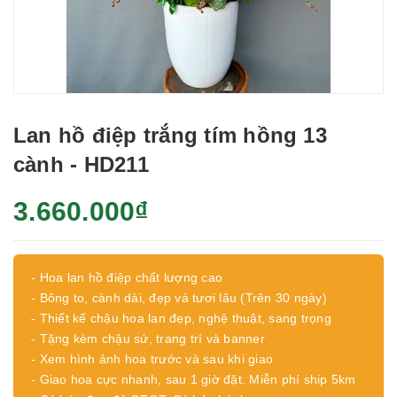
Lan hồ điệp trắng tím hồng 13
cành - HD211
3.660.000₫
- Hoa lan hồ điệp chất lượng cao
- Bông to, cành dài, đẹp và tươi lâu (Trên 30 ngày)
- Thiết kế chậu hoa lan đẹp, nghệ thuật, sang trọng
- Tặng kèm chậu sứ, trang trí và banner
- Xem hình ảnh hoa trước và sau khi giao
- Giao hoa cực nhanh, sau 1 giờ đặt. Miễn phí ship 5km