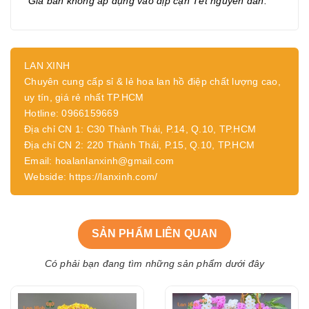
* Giá bán không áp dụng vào dịp cận Tết nguyên đán.
LAN XINH
Chuyên cung cấp sỉ & lẻ hoa lan hồ điệp chất lượng cao,
uy tín, giá rẻ nhất TP.HCM
Hotline: 0966159669
Địa chỉ CN 1: C30 Thành Thái, P.14, Q.10, TP.HCM
Địa chỉ CN 2: 220 Thành Thái, P.15, Q.10, TP.HCM
Email: hoalanlanxinh@gmail.com
Webside: https://lanxinh.com/
SẢN PHẨM LIÊN QUAN
Có phải bạn đang tìm những sản phẩm dưới đây