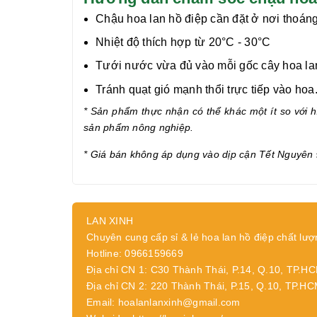
Chậu hoa lan hồ điệp cần đặt ở nơi thoáng
Nhiệt độ thích hợp từ 20°C - 30°C
Tưới nước vừa đủ vào mỗi gốc cây hoa lan 
Tránh quạt gió mạnh thổi trực tiếp vào hoa
* Sản phẩm thực nhận có thể khác một ít so với hì
sản phẩm nông nghiệp.
* Giá bán không áp dụng vào dịp cận Tết Nguyên 
LAN XINH
Chuyên cung cấp sỉ & lẻ hoa lan hồ điệp chất lượ
Hotline: 0966159669
Địa chỉ CN 1: C30 Thành Thái, P.14, Q.10, TP.H
Địa chỉ CN 2: 220 Thành Thái, P.15, Q.10, TP.H
Email: hoalanlanxinh@gmail.com