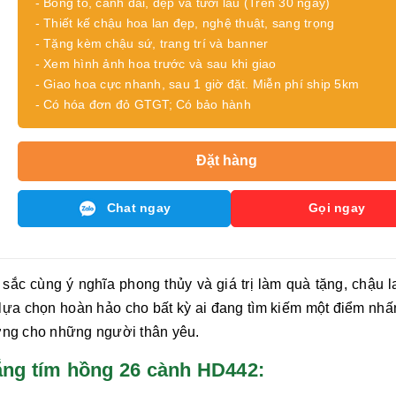
- Bông to, cành dài, đẹp và tươi lâu (Trên 30 ngày)
- Thiết kế chậu hoa lan đẹp, nghệ thuật, sang trọng
- Tặng kèm chậu sứ, trang trí và banner
- Xem hình ảnh hoa trước và sau khi giao
- Giao hoa cực nhanh, sau 1 giờ đặt. Miễn phí ship 5km
- Có hóa đơn đỏ GTGT; Có bảo hành
Đặt hàng
Chat ngay
Gọi ngay
sắc cùng ý nghĩa phong thủy và giá trị làm quà tặng, chậu
l
lựa chọn hoàn hảo cho bất kỳ ai đang tìm kiếm một điểm nhấn
ợng cho những người thân yêu.
 trắng tím hồng 26 cành HD442: