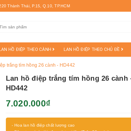
220 Thành Thái, P.15, Q.10, TP.HCM
LAN HỒ ĐIỆP THEO CÀNH
LAN HỒ ĐIỆP THEO CHỦ ĐỀ
iệp trắng tím hồng 26 cành - HD442
Lan hồ điệp trắng tím hồng 26 cành 
HD442
7.020.000₫
- Hoa lan hồ điệp chất lượng cao