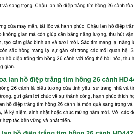
t và sang trọng.
Chậu lan hồ điệp trắng tím hồng 26 cành
tỏa
ượng của may mắn, tài lộc và hạnh phúc. Chậu
lan hồ điệp trắ
o không gian mà còn giúp cân bằng năng lượng, thu hút vận
n, tạo cảm giác bình an và tươi mới. Sắc tím mang lại năng 
o, còn sắc hồng mang lại sự gắn kết trong các mối quan hệ. S
an hồ điệp trắng tím hồng 26 cành
với tổng thể hài hòa, thu h
g gian.
hoa lan hồ điệp trắng tím hồng 26 cành HD4
m hồng 26 cành
là biểu tượng của tình yêu, sự trang nhã và ti
 trọng, gửi gắm lời chúc về sự thành công, hạnh phúc thích h
lan hồ điệp trắng tím hồng 26 cành
là món quà sang trọng và 
a, lễ kỷ niệm, sinh nhật hoặc chúc mừng năm mới. Với các đố
sự hợp tác bền vững và phát triển.
an hồ điệp trắng tím hồng 26 cành HD442