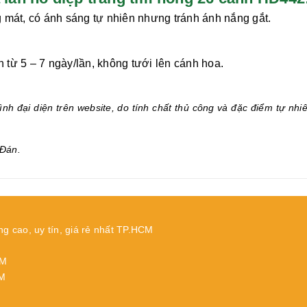
 mát, có ánh sáng tự nhiên nhưng tránh ánh nắng gắt.
từ 5 – 7 ngày/lần, không tưới lên cánh hoa.
.
nh đại diện trên website, do tính chất thủ công và đặc điểm tự nhi
Đán.
ng cao, uy tín, giá rẻ nhất TP.HCM
CM
CM