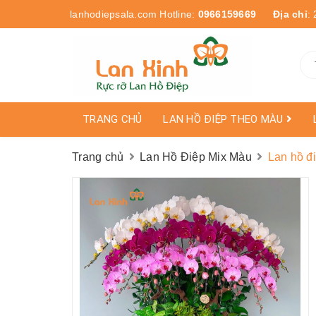
lanhodiepsala.com
Hotline:
0966159669
Địa chỉ
:
TRANG CHỦ
LAN HỒ ĐIỆP THEO MÀU
Trang chủ
Lan Hồ Điệp Mix Màu
Lan hồ đ