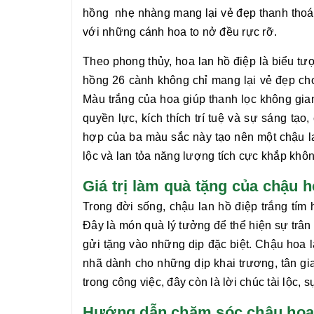
hồng
nhẹ nhàng mang lại vẻ đẹp thanh thoá
với những cánh hoa to nở đều rực rỡ.
Theo phong thủy, hoa lan hồ điệp là biểu t
hồng 26 cành
không chỉ mang lại vẻ đẹp ch
Màu trắng của hoa giúp thanh lọc không gia
quyền lực, kích thích trí tuệ và sự sáng tạ
hợp của ba màu sắc này tạo nên một chậu
l
lộc và lan tỏa năng lượng tích cực khắp khôn
Giá trị làm quà tặng của chậu 
Trong đời sống, chậu
lan hồ điệp trắng tí
Đây là món quà lý tưởng để thể hiện sự trân
gửi tặng vào những dịp đặc biệt. Chậu hoa
nhã dành cho những dịp khai trương, tân gi
trong công việc, đây còn là lời chúc tài lộc, 
Hướng dẫn chăm sóc chậu hoa l