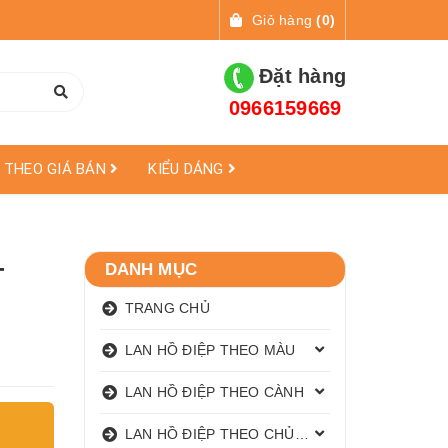
Giỏ hàng
(
0
)
Đặt hàng
0966159669
THEO GIÁ BÁN
KIỂU DÁNG
-
DANH MỤC
TRANG CHỦ
LAN HỒ ĐIỆP THEO MÀU
LAN HỒ ĐIỆP THEO CÀNH
LAN HỒ ĐIỆP THEO CHỦ ĐỀ