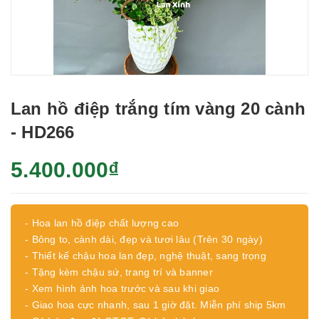
Lan hồ điệp trắng tím vàng 20 cành
- HD266
5.400.000₫
- Hoa lan hồ điệp chất lượng cao
- Bông to, cành dài, đẹp và tươi lâu (Trên 30 ngày)
- Thiết kế chậu hoa lan đẹp, nghệ thuật, sang trọng
- Tặng kèm chậu sứ, trang trí và banner
- Xem hình ảnh hoa trước và sau khi giao
- Giao hoa cực nhanh, sau 1 giờ đặt. Miễn phí ship 5km