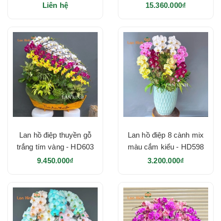
HD628
Liên hệ
15.360.000₫
Lan hồ điệp thuyền gỗ
Lan hồ điệp 8 cành mix
trắng tím vàng - HD603
màu cắm kiểu - HD598
9.450.000₫
3.200.000₫