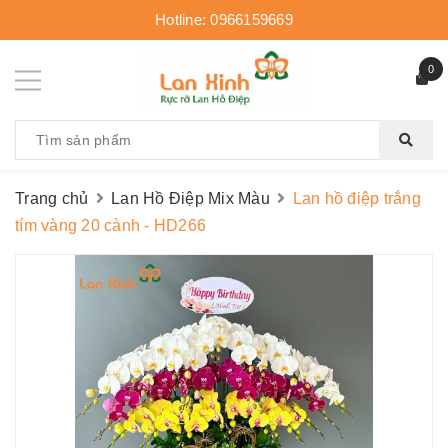
Hotline:
0966159669
0
Trang chủ
Lan Hồ Điệp Mix Màu
Lan hồ điệp trắng
tím vàng 20 cành - HD266