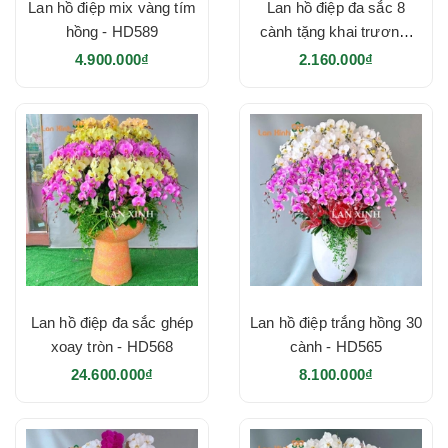
Lan hồ điệp mix vàng tím
Lan hồ điệp đa sắc 8
hồng - HD589
cành tặng khai trương-
HD573
4.900.000₫
2.160.000₫
Lan hồ điệp đa sắc ghép
Lan hồ điệp trắng hồng 30
xoay tròn - HD568
cành - HD565
24.600.000₫
8.100.000₫