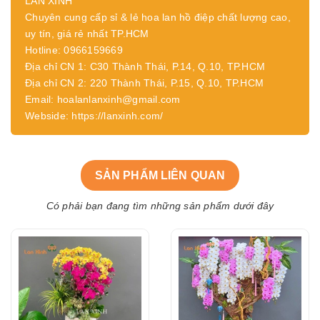
LAN XINH
Chuyên cung cấp sỉ & lẻ hoa lan hồ điệp chất lượng cao,
uy tín, giá rẻ nhất TP.HCM
Hotline: 0966159669
Địa chỉ CN 1: C30 Thành Thái, P.14, Q.10, TP.HCM
Địa chỉ CN 2: 220 Thành Thái, P.15, Q.10, TP.HCM
Email: hoalanlanxinh@gmail.com
Webside: https://lanxinh.com/
SẢN PHẨM LIÊN QUAN
Có phải bạn đang tìm những sản phẩm dưới đây