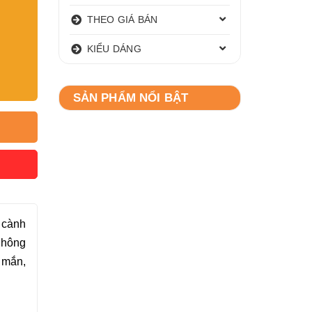
THEO GIÁ BÁN
KIỂU DÁNG
SẢN PHẨM NỔI BẬT
 cành
không
 mắn,