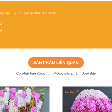
ng cao, uy tín, giá rẻ nhất TP.HCM
CM
CM
SẢN PHẨM LIÊN QUAN
Có phải bạn đang tìm những sản phẩm dưới đây