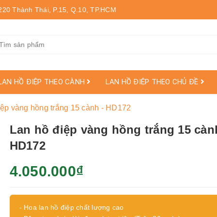
220 Thành Thái, P.15, Q.10, TP.HCM
LAN HỒ ĐIỆP THEO CÀNH
LAN HỒ ĐIỆP THEO CHỦ ĐỀ
iệp vàng hồng trắng 15 cành - HD172
Lan hồ điệp vàng hồng trắng 15 càn
HD172
4.050.000₫
- Hoa lan hồ điệp chất lượng cao