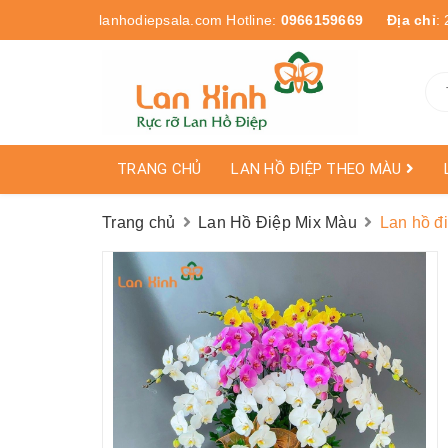
lanhodiepsala.com
Hotline:
0966159669
Địa chỉ
:
TRANG CHỦ
LAN HỒ ĐIỆP THEO MÀU
Trang chủ
Lan Hồ Điệp Mix Màu
Lan hồ đ