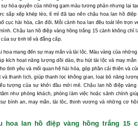
 sự hòa quyện của những gam màu tương phản nhưng lại tạ
ợc sắp xếp khép léo, tỉ mỉ đã tạo nên chậu hoa
lan hồ điệp
bố cục hài hòa, cân đối. Mỗi cành hoa lan đều toát lên trọn 
a mình. Chậu
lan hồ điệp vàng hồng trắng 15 cành
không chỉ l
 của sự tinh tế và đẳng cấp.
loài hoa mang đến sự may mắn và tài lộc. Màu vàng của những
p kích hoạt năng lượng dồi dào, thu hút tài lộc và may mắn 
ho tình yêu và mối quan hệ hài hòa, góp phần cải thiện và củ
t và thanh lịch, giúp thanh lọc không gian, loại bỏ năng lượn
biểu tượng của sự khởi đầu mới mẻ. Chậu
lan hồ điệp vàng
tâm như phòng khách, phòng làm việc hoặc sảnh chính giú
, sự bình an, may mắn, tài lộc, thịnh vượng và những cơ hội
̣u hoa lan hồ điệp vàng hồng trắng 15 