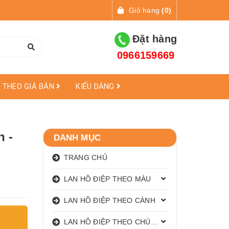
Giỏ hàng
(
0
)
Đặt hàng
0966159669
THEO GIÁ BÁN
KIỂU DÁNG
h -
DANH MỤC
TRANG CHỦ
LAN HỒ ĐIỆP THEO MÀU
LAN HỒ ĐIỆP THEO CÀNH
LAN HỒ ĐIỆP THEO CHỦ ĐỀ