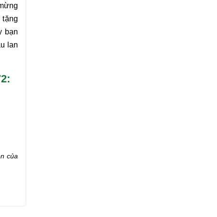
 mừng
i tặng
y bạn
ậu
lan
2:
ên của