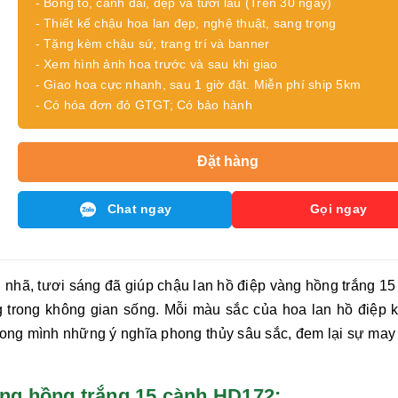
- Bông to, cành dài, đẹp và tươi lâu (Trên 30 ngày)
- Thiết kế chậu hoa lan đẹp, nghệ thuật, sang trọng
- Tặng kèm chậu sứ, trang trí và banner
- Xem hình ảnh hoa trước và sau khi giao
- Giao hoa cực nhanh, sau 1 giờ đặt. Miễn phí ship 5km
- Có hóa đơn đỏ GTGT; Có bảo hành
Đặt hàng
Chat ngay
Gọi ngay
 nhã, tươi sáng đã giúp chậu
lan hồ điệp vàng hồng trắng 15
g trong không gian sống. Mỗi màu sắc của hoa lan hồ điệp 
trong mình những ý nghĩa phong thủy sâu sắc, đem lại sự may
p vàng hồng trắng 15 cành HD172: