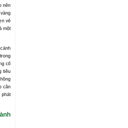
o nên
 vàng
vẹn vẻ
à một
 cánh
trong
ng cố
g tiêu
 hồng
p cân
 phát
cành