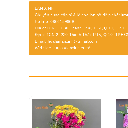
LAN XINH
Chuyên cung cấp sỉ & lẻ hoa lan hồ điệp chất lượ
Hotline: 0966159669
Địa chỉ CN 1: C30 Thành Thái, P.14, Q.10, TP.H
Địa chỉ CN 2: 220 Thành Thái, P.15, Q.10, TP.H
Email: hoalanlanxinh@gmail.com
Webside: https://lanxinh.com/