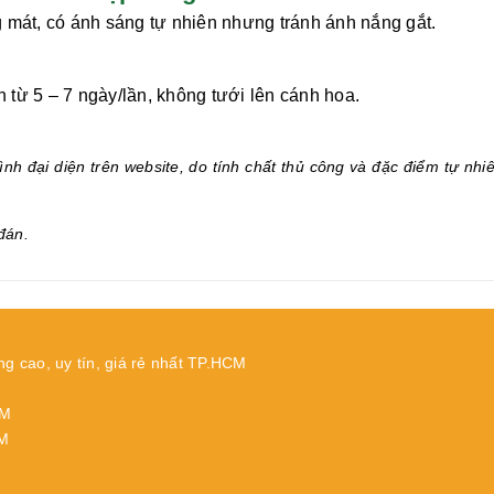
 mát, có ánh sáng tự nhiên nhưng tránh ánh nắng gắt.
từ 5 – 7 ngày/lần, không tưới lên cánh hoa.
.
nh đại diện trên website, do tính chất thủ công và đặc điểm tự nhi
đán.
ng cao, uy tín, giá rẻ nhất TP.HCM
CM
CM