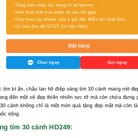
- Tặng kèm chậu sứ, trang trí và banner
- Xem hình ảnh hoa trước và sau khi giao
- Giao hoa cực nhanh, sau 1 giờ đặt. Miễn phí ship 5km
- Có hóa đơn đỏ GTGT; Có bảo hành
Đặt hàng
Chat ngay
Gọi ngay
c tím bí ẩn, chậu
lan hồ điệp vàng tím 30 cành
mang nét đẹ
ang đến một vẻ đẹp thiên nhiên rực rỡ mà còn chứa đựng gi
 30 cành
không chỉ là một món quà tặng đẹp mắt mà còn là
uộc sống.
 vàng tím 30 cành HD249: