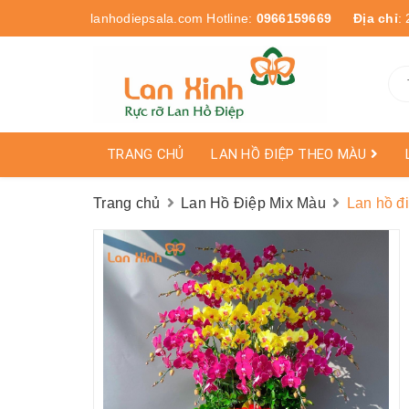
lanhodiepsala.com
Hotline:
0966159669
Địa chỉ
:
TRANG CHỦ
LAN HỒ ĐIỆP THEO MÀU
Trang chủ
Lan Hồ Điệp Mix Màu
Lan hồ đ