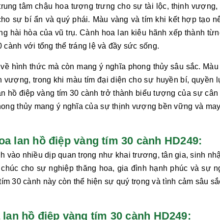
 trung tâm chậu hoa tượng trưng cho sự
tài lộc, thịnh vượng,
cho sự bí ẩn và quý phái. Màu vàng và tím khi kết hợp tạo n
g hài hòa của vũ trụ. Cành hoa lan kiêu hãnh xếp thành từn
30 cành
với tổng thể tráng lệ và đầy sức sống.
về hình thức mà còn mang ý nghĩa phong thủy sâu sắc. Màu
nh vượng, trong khi màu tím đại diện cho sự huyền bí, quyền 
an hồ điệp vàng tím 30 cành
trở thành biểu tượng của sự cân
 phong thủy mang ý nghĩa của sự thịnh vượng bền vững và ma
hoa lan hồ điệp vàng tím 30 cành HD249:
nh
vào nhiều dịp quan trọng như khai trương, tân gia, sinh nh
để chúc cho sự nghiệp thăng hoa, gia đình hạnh phúc và sự n
 tím 30 cành
này còn thể hiện sự quý trọng và tình cảm sâu sắ
an hồ điệp vàng tím 30 cành HD249: