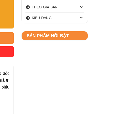
THEO GIÁ BÁN
KIỂU DÁNG
SẢN PHẨM NỔI BẬT
p độc
á trị
 biểu