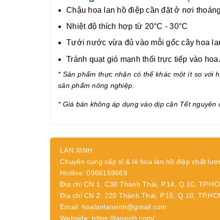
Chậu hoa lan hồ điệp cần đặt ở nơi thoáng
Nhiệt độ thích hợp từ 20°C - 30°C
Tưới nước vừa đủ vào mỗi gốc cây hoa lan 
Tránh quạt gió mạnh thổi trực tiếp vào hoa
* Sản phẩm thực nhận có thể khác một ít so với hì
sản phẩm nông nghiệp.
* Giá bán không áp dụng vào dịp cận Tết nguyên 
LAN XINH
Chuyên cung cấp sỉ & lẻ hoa lan hồ điệp chất lượ
Hotline: 0966159669
Địa chỉ CN 1: C30 Thành Thái, P.14, Q.10, TP.H
Địa chỉ CN 2: 220 Thành Thái, P.15, Q.10, TP.H
Email: hoalanlanxinh@gmail.com
Webside: https://lanxinh.com/