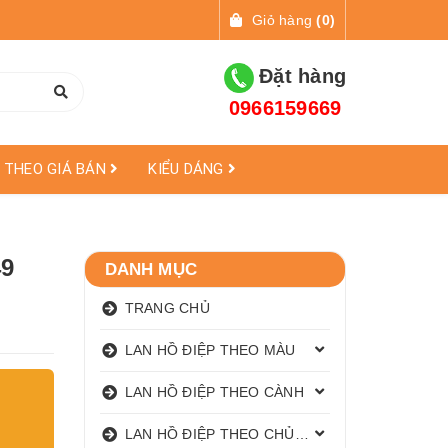
Giỏ hàng
(
0
)
Đặt hàng
0966159669
THEO GIÁ BÁN
KIỂU DÁNG
49
DANH MỤC
TRANG CHỦ
LAN HỒ ĐIỆP THEO MÀU
LAN HỒ ĐIỆP THEO CÀNH
LAN HỒ ĐIỆP THEO CHỦ ĐỀ