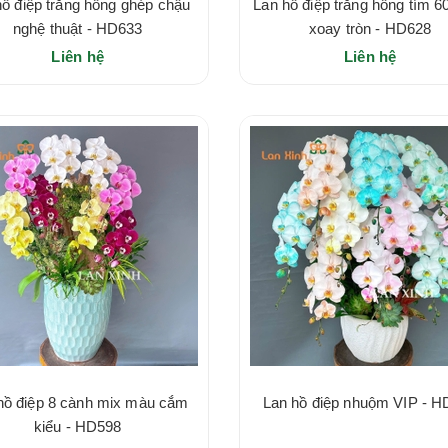
hồ điệp trắng hồng ghép chậu
Lan hồ điệp trắng hồng tím 6
nghệ thuật - HD633
xoay tròn - HD628
Liên hệ
Liên hệ
hồ điệp 8 cành mix màu cắm
Lan hồ điệp nhuộm VIP - 
kiểu - HD598