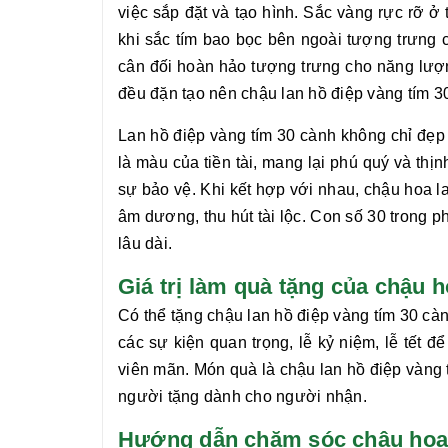
việc sắp đặt và tạo hình. Sắc vàng rực rỡ ở
khi sắc tím bao bọc bên ngoài tượng trưng 
cân đối hoàn hảo tượng trưng cho năng lượn
đều đặn tạo nên chậu
lan hồ điệp vàng tím 
Lan hồ điệp vàng tím 30 cành
không chỉ đẹp 
là màu của tiền tài, mang lại phú quý và thị
sự bảo vệ. Khi kết hợp với nhau, chậu hoa
l
âm dương, thu hút tài lộc. Con số 30 trong
lâu dài.
Giá trị làm quà tặng của chậu 
Có thể tặng chậu
lan hồ điệp vàng tím 30 cà
các sự kiện quan trọng, lễ kỷ niệm, lễ tết 
viên mãn. Món quà là chậu
lan hồ điệp vàng
người tặng dành cho người nhận.
Hướng dẫn chăm sóc chậu hoa l