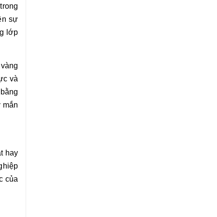
 trong
ên sự
g lớp
 vàng
lực và
 bằng
y mắn
ật hay
ghiệp
c của