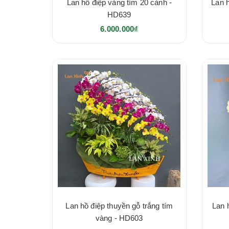
Lan hồ điệp vàng tím 20 cành -
Lan 
HD639
6.000.000₫
Lan hồ điệp thuyền gỗ trắng tím
Lan 
vàng - HD603