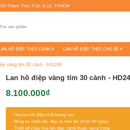
220 Thành Thái, P.15, Q.10, TP.HCM
LAN HỒ ĐIỆP THEO CÀNH
LAN HỒ ĐIỆP THEO CHỦ ĐỀ
iệp vàng tím 30 cành - HD249
Lan hồ điệp vàng tím 30 cành - HD2
8.100.000₫
- Hoa lan hồ điệp chất lượng cao
- Bông to, cành dài, đẹp và tươi lâu (Trên 30 ngày)
- Thiết kế chậu hoa lan đẹp, nghệ thuật, sang trọng