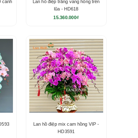
0 cành
Lan hồ điệp trắng vàng hồng trên
lũa - HD618
15.360.000₫
HD593
Lan hồ điệp mix cam hồng VIP -
HD3591