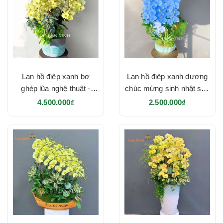
Lan hồ điệp xanh bơ
Lan hồ điệp xanh dương
ghép lũa nghệ thuật -
chúc mừng sinh nhật sếp
HD642
- HD641
4.500.000₫
2.500.000₫