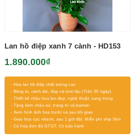
Lan hồ điệp xanh 7 cành - HD153
1.890.000₫
- Hoa lan hồ điệp chất lượng cao
- Bông to, cành dài, đẹp và tươi lâu (Trên 30 ngày)
- Thiết kế chậu hoa lan đẹp, nghệ thuật, sang trọng
- Tặng kèm chậu sứ, trang trí và banner
- Xem hình ảnh hoa trước và sau khi giao
- Giao hoa cực nhanh, sau 1 giờ đặt. Miễn phí ship 5km
- Có hóa đơn đỏ GTGT; Có bảo hành