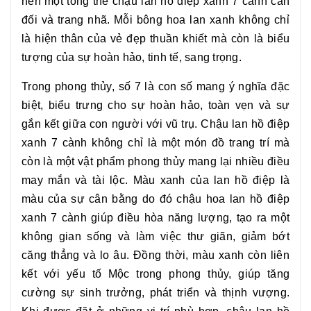
nên một tổng thể chậu
lan hồ điệp xanh 7 cành
cân
đối và trang nhã. Mỗi bông hoa lan xanh không chỉ
là hiện thân của vẻ đẹp thuần khiết mà còn là biểu
tượng của sự hoàn hảo, tinh tế, sang trọng.
Trong phong thủy, số 7 là con số mang ý nghĩa đặc
biệt, biểu trưng cho sự hoàn hảo, toàn vẹn và sự
gắn kết giữa con người với vũ trụ. Chậu
lan hồ điệp
xanh 7 cành
không chỉ là một món đồ trang trí mà
còn là một vật phẩm phong thủy mang lại nhiều điều
may mắn và tài lộc. Màu xanh của lan hồ điệp là
màu của sự cân bằng do đó chậu hoa
lan hồ điệp
xanh 7 cành
giúp điều hòa năng lượng, tạo ra một
không gian sống và làm việc thư giãn, giảm bớt
căng thẳng và lo âu. Đồng thời, màu xanh còn liên
kết với yếu tố Mộc trong phong thủy, giúp tăng
cường sự sinh trưởng, phát triển và thịnh vượng.