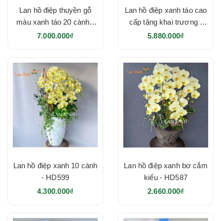
Lan hồ điệp thuyền gỗ
Lan hồ điệp xanh táo cao
màu xanh táo 20 cành -
cấp tặng khai trương -
HD621
HD616
7.000.000₫
5.880.000₫
Lan hồ điệp xanh 10 cành
Lan hồ điệp xanh bơ cắm
- HD599
kiểu - HD587
4.300.000₫
2.660.000₫