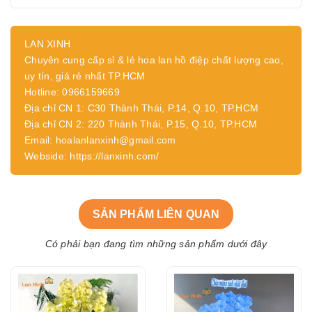
LAN XINH
Chuyên cung cấp sỉ & lẻ hoa lan hồ điệp chất lượng cao,
uy tín, giá rẻ nhất TP.HCM
Hotline: 0966159669
Địa chỉ CN 1: C30 Thành Thái, P.14, Q.10, TP.HCM
Địa chỉ CN 2: 220 Thành Thái, P.15, Q.10, TP.HCM
Email: hoalanlanxinh@gmail.com
Webside: https://lanxinh.com/
SẢN PHẨM LIÊN QUAN
Có phải bạn đang tìm những sản phẩm dưới đây