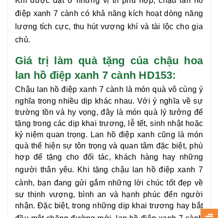
Khi được đặt ở những vị trí phù hợp, chậu
lan hồ
điệp xanh 7 cành
có khả năng kích hoạt dòng năng
lượng tích cực, thu hút vượng khí và tài lộc cho gia
chủ.
Giá trị làm quà tặng của chậu hoa
lan hồ điệp xanh 7 cành HD153:
Chậu
lan hồ điệp xanh 7 cành
là món quà vô cùng ý
nghĩa trong nhiều dịp khác nhau. Với ý nghĩa về sự
trường tồn và hy vọng, đây là món quà lý tưởng để
tặng trong các dịp khai trương, lễ tết, sinh nhật hoặc
kỷ niệm quan trọng. Lan hồ điệp xanh cũng là món
quà thể hiện sự tôn trọng và quan tâm đặc biệt, phù
hợp để tặng cho đối tác, khách hàng hay những
người thân yêu. Khi tặng chậu
lan hồ điệp xanh 7
cành
, bạn đang gửi gắm những lời chúc tốt đẹp về
sự thịnh vượng, bình an và hạnh phúc đến người
nhận. Đặc biệt, trong những dịp khai trương hay bắt