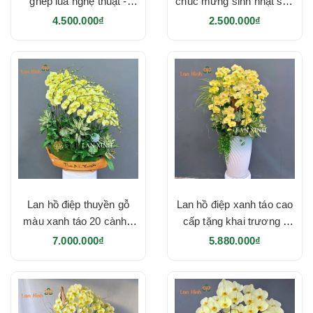
ghép lũa nghệ thuật -
chúc mừng sinh nhật sếp
HD642
- HD641
4.500.000₫
2.500.000₫
Lan hồ điệp thuyền gỗ
Lan hồ điệp xanh táo cao
màu xanh táo 20 cành -
cấp tặng khai trương -
HD621
HD616
7.000.000₫
5.880.000₫