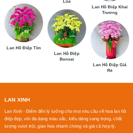
Lũa
Lan Hồ Điệp Khai
Trương
Lan Hồ Điệp Tím
Lan Hồ Điệp
Bonsai
Lan Hồ Điệp Giá
Rẻ
LAN XINH
Lan Xinh - Điểm đến lý tưởng cho mọi nhu cầu về hoa lan hồ
điệp đẹp, với đa dạng màu sắc, kiểu dáng sang trọng, chất
lượng vượt trội, giao hoa nhanh chóng và giá cả hợp lý.