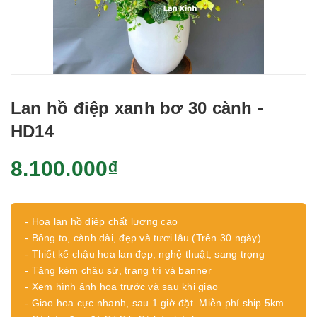
Lan hồ điệp xanh bơ 30 cành -
HD14
8.100.000₫
- Hoa lan hồ điệp chất lượng cao
- Bông to, cành dài, đẹp và tươi lâu (Trên 30 ngày)
- Thiết kế chậu hoa lan đẹp, nghệ thuật, sang trọng
- Tặng kèm chậu sứ, trang trí và banner
- Xem hình ảnh hoa trước và sau khi giao
- Giao hoa cực nhanh, sau 1 giờ đặt. Miễn phí ship 5km