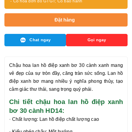
- Có hóa đơn đỏ GTGT; Có bảo hành
Đặt hàng
Chat ngay
Gọi ngay
Chậu hoa
lan hồ điệp xanh bơ 30 cành
xanh mang
vẻ đẹp của sự tròn đầy, căng tràn sức sống.
Lan hồ
điệp xanh bơ
mang nhiều ý nghĩa phong thủy, tạo
cảm giác thư thái, sang trọng quý phái.
Chi tiết chậu hoa lan hồ điệp
xanh
bơ 30 cành
HD
14
:
·
Chất lượng:
Lan hồ điệp chất lượng cao
·
Kiểu ghép chậu: Một hướng