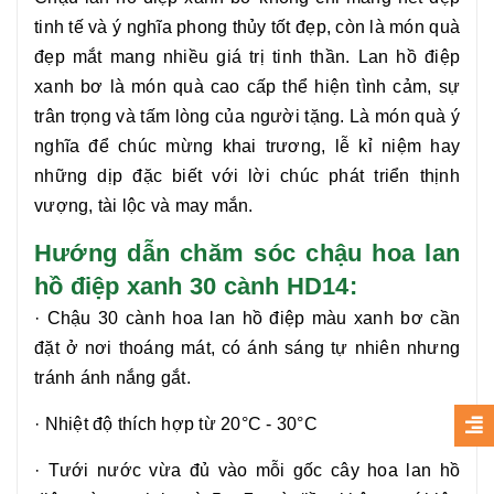
tinh tế và ý nghĩa phong thủy tốt đẹp, còn là món quà
đẹp mắt mang nhiều giá trị tinh thần.
Lan hồ điệp
xanh bơ
là món quà cao cấp thể hiện tình cảm, sự
trân trọng và tấm lòng của người tặng. Là món quà ý
nghĩa để chúc mừng khai trương, lễ kỉ niệm hay
những dịp đặc biết với lời chúc phát triển thịnh
vượng, tài lộc và may mắn.
Hướng dẫn chăm sóc chậu hoa lan
hồ điệp
xanh 30 cà
nh HD
14
:
·
Chậu 30 cành hoa lan hồ điệp màu xanh bơ
cần
đặt ở nơi thoáng mát, có ánh sáng tự nhiên nhưng
tránh ánh nắng gắt.
·
Nhiệt độ thích hợp từ 20°C - 30°C
·
Tưới nước vừa đủ vào mỗi gốc cây
hoa lan hồ