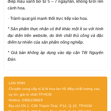
điệp màu xanh bơ
từ 5 – 7 ngày/lần, không tưới lên
cánh hoa.
·
Tránh quạt gió mạnh thổi trực tiếp vào hoa.
* Sản phẩm thực nhận có thể khác một ít so với hình
đại diện trên website, do tính chất thủ công và đặc
điểm tự nhiên của sản phẩm nông nghiệp.
* Giá bán không áp dụng vào dịp cận
Tết Nguyên
Đán.
LAN XINH
Chuyên cung cấp sỉ & lẻ hoa lan hồ điệp chất lượng cao,
uy tín, giá rẻ nhất TP.HCM
Hotline: 0966159669
Địa chỉ CN 1: C30 Thành Thái, P.14, Q.10, TP.HCM