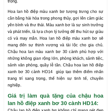
trọng.
Hoa lan hồ điệp màu xanh bơ
tượng trưng cho sự
cân bằng hài hòa trong phong thủy, gợi lên cảm giác
yên bình và thư thái. Màu xanh bơ là sự sinh trưởng
và phát triển, là lựa chọn lý tưởng để thu hút sự giàu
có và may mắn.
Hoa lan hồ điệp màu xanh bơ
sẽ
mang đến sự thịnh vượng và tài lộc cho gia chủ.
Chậu hoa lan màu xanh bơ 30 cành
phù hợp với
những không gian rộng lớn, phòng khách, sảnh tiệc,
sảnh văn phòng, quầy lễ tân.
Chậu hoa
lan hồ điệp
xanh bơ 30 cành
HD14
giúp tạo thêm điểm nhấn
trang trí sang trọng, thể hiện sự tinh tế, chuyên
nghiệp.
Giá trị làm quà tặng của chậu hoa
lan hồ điệp
xanh bơ 30
cà
nh HD
14
:
Chậu lan hồ điệp xanh bơ
không chỉ mang nét đẹp