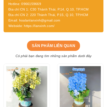
Hotline: 0966159669
Địa chỉ CN 1: C30 Thành Thái, P.14, Q.10, TP.HCM
Địa chỉ CN 2: 220 Thành Thái, P.15, Q.10, TP.HCM
Email: hoalanlanxinh@gmail.com
Webside: https://lanxinh.com/
SẢN PHẨM LIÊN QUAN
Có phải bạn đang tìm những sản phẩm dưới đây