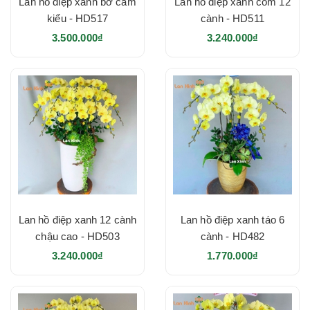
Lan hồ điệp xanh bơ cắm
Lan hồ điệp xanh cốm 12
kiểu - HD517
cành - HD511
3.500.000₫
3.240.000₫
Lan hồ điệp xanh 12 cành
Lan hồ điệp xanh táo 6
chậu cao - HD503
cành - HD482
3.240.000₫
1.770.000₫