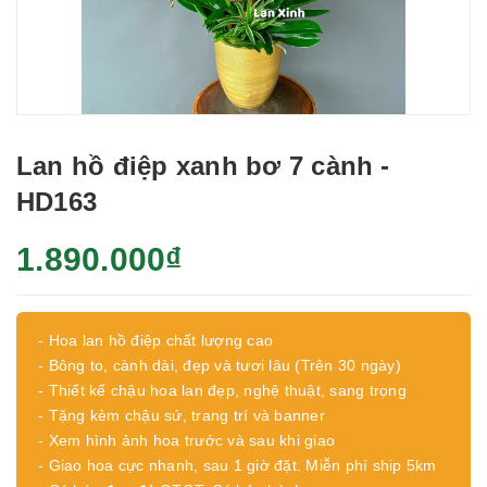
Lan hồ điệp xanh bơ 7 cành -
HD163
1.890.000₫
- Hoa lan hồ điệp chất lượng cao
- Bông to, cành dài, đẹp và tươi lâu (Trên 30 ngày)
- Thiết kế chậu hoa lan đẹp, nghệ thuật, sang trọng
- Tặng kèm chậu sứ, trang trí và banner
- Xem hình ảnh hoa trước và sau khi giao
- Giao hoa cực nhanh, sau 1 giờ đặt. Miễn phí ship 5km