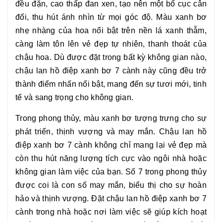
đều đặn, cao thấp đan xen, tạo nên một bố cục cân
đối, thu hút ánh nhìn từ mọi góc độ. Màu xanh bơ
nhẹ nhàng của hoa nổi bật trên nền lá xanh thẫm,
càng làm tôn lên vẻ đẹp tự nhiên, thanh thoát của
chậu hoa. Dù được đặt trong bất kỳ không gian nào,
chậu
lan hồ điệp xanh bơ 7 cành
này cũng đều trở
thành điểm nhấn nổi bật, mang đến sự tươi mới, tinh
tế và sang trọng cho không gian.
Trong phong thủy, màu xanh bơ tượng trưng cho sự
phát triển, thịnh vượng và may mắn.
Chậu lan hồ
điệp xanh bơ 7 cành
không chỉ mang lại vẻ đẹp mà
còn thu hút năng lượng tích cực vào ngôi nhà hoặc
không gian làm việc của bạn. Số 7 trong phong thủy
được coi là con số may mắn, biểu thị cho sự hoàn
hảo và thịnh vượng. Đặt chậu
lan hồ điệp xanh bơ 7
cành
trong nhà hoặc nơi làm việc sẽ giúp kích hoạt