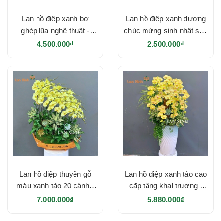
Lan hồ điệp xanh bơ
Lan hồ điệp xanh dương
ghép lũa nghệ thuật -
chúc mừng sinh nhật sếp
HD642
- HD641
4.500.000₫
2.500.000₫
Lan hồ điệp thuyền gỗ
Lan hồ điệp xanh táo cao
màu xanh táo 20 cành -
cấp tặng khai trương -
HD621
HD616
7.000.000₫
5.880.000₫