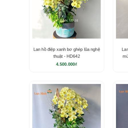
Lan hồ điệp xanh bơ ghép lũa nghệ
La
thuật - HD642
mừ
4.500.000₫