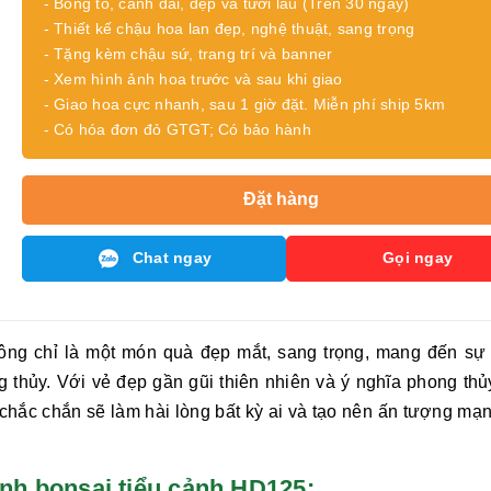
- Bông to, cành dài, đẹp và tươi lâu (Trên 30 ngày)
- Thiết kế chậu hoa lan đẹp, nghệ thuật, sang trọng
- Tặng kèm chậu sứ, trang trí và banner
- Xem hình ảnh hoa trước và sau khi giao
- Giao hoa cực nhanh, sau 1 giờ đặt. Miễn phí ship 5km
- Có hóa đơn đỏ GTGT; Có bảo hành
Đặt hàng
Chat ngay
Gọi ngay
ng chỉ là một món quà đẹp mắt, sang trọng, mang đến sự 
thủy. Với vẻ đẹp gần gũi thiên nhiên và ý nghĩa phong thủ
chắc chắn sẽ làm hài lòng bất kỳ ai và tạo nên ấn tượng mạ
 xanh bonsai tiểu cảnh HD125: