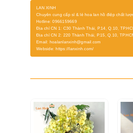
LAN XINH
Chuyên cung cấp sỉ & lẻ hoa lan hồ điệp chất lượ
Hotline: 0966159669
Địa chỉ CN 1: C30 Thành Thái, P.14, Q.10, TP.H
Địa chỉ CN 2: 220 Thành Thái, P.15, Q.10, TP.H
Email: hoalanlanxinh@gmail.com
Webside: https://lanxinh.com/