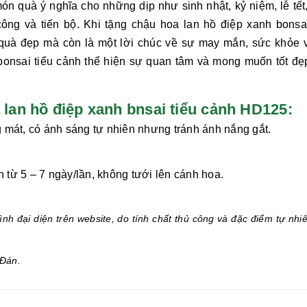
 món quà ý nghĩa cho những dịp như sinh nhật, kỷ niệm, lễ tết
ông và tiến bộ. Khi tặng chậu hoa
lan hồ điệp xanh bonsai
quà đẹp mà còn là một lời chúc về sự may mắn, sức khỏe 
bonsai tiểu cảnh
thể hiện sự quan tâm và mong muốn tốt đẹ
an hồ điệp xanh bnsai tiểu cảnh HD125:
 mát, có ánh sáng tự nhiên nhưng tránh ánh nắng gắt.
từ 5 – 7 ngày/lần, không tưới lên cánh hoa.
.
nh đại diện trên website, do tính chất thủ công và đặc điểm tự nhi
Đán.