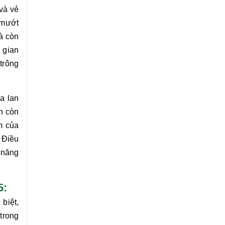
và vẻ
 mướt
à còn
 gian
trông
a lan
nh
còn
m của
. Điều
 năng
5:
biệt,
trong