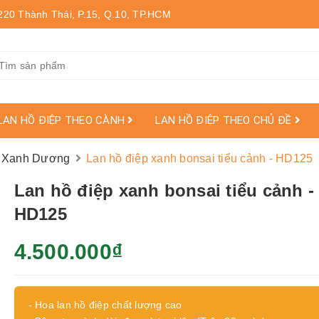
220 Thành Thái, P.15, Q.10, TP.HCM
LAN HỒ ĐIỆP THEO CÀNH
LAN HỒ ĐIỆP THEO CHỦ ĐỀ
ơ, Xanh Dương
Lan hồ điệp xanh bonsai tiểu cảnh - HD125
Lan hồ điệp xanh bonsai tiểu cảnh -
HD125
4.500.000₫
- Hoa lan hồ điệp chất lượng cao