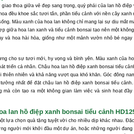
 giao thoa giữa vẻ đẹp sang trọng, quý phái của lan hồ điệp 
 hoa đều khoe sắc tươi tắn, phần tiểu cảnh với nền cây xanh
sống. Màu xanh của hoa lan không chỉ mang lại sự dịu mắt m
hợp giữa hoa lan xanh và tiểu cảnh bonsai tạo nên một không
cây và hoa hài hòa, giống như một mảnh vườn nhỏ bé ngay 
ưng cho sự tươi mới, hy vọng và bình yên. Màu xanh của ho
át triển cá nhân. Chậu hoa
lan hồ điệp xanh bonsai tiểu cả
ới thiên nhiên và khả năng vượt qua khó khăn. Góc đông na
 tưởng nhất để đặt chậu
lan hồ điệp xanh bonsai tiểu cảnh
g mà còn tạo ra một không gian làm việc và sinh hoạt đầy
hoa lan hồ điệp xanh bonsai tiểu cảnh HD12
ột lựa chọn quà tặng tuyệt vời cho nhiều dịp khác nhau. Đặc 
hững người mới khởi đầu một dự án, hoặc những người đang 