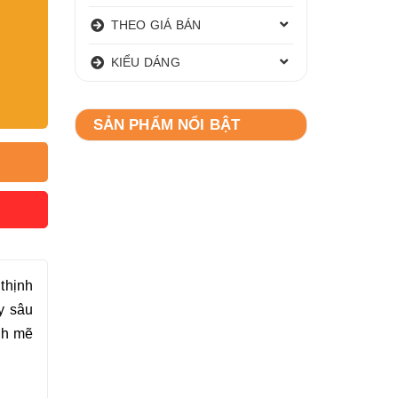
THEO GIÁ BÁN
KIỂU DÁNG
SẢN PHẨM NỔI BẬT
thịnh
y sâu
nh mẽ