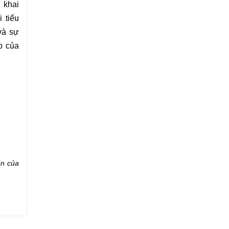
, khai
 tiểu
và sự
p của
ên của