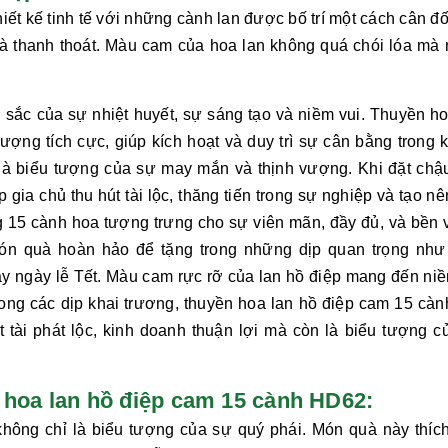
iết kế tinh tế với những cành lan được bố trí một cách cân đố
 và thanh thoát. Màu cam của hoa lan không quá chói lóa mà
sắc của sự nhiệt huyết, sự sáng tạo và niềm vui.
Thuyền ho
ợng tích cực, giúp kích hoạt và duy trì sự cân bằng trong 
là biểu tượng của sự may mắn và thịnh vượng. Khi đặt chậ
 gia chủ thu hút tài lộc, thăng tiến trong sự nghiệp và tạo n
 15 cành hoa tượng trưng cho sự viên mãn, đầy đủ, và bền 
ón quà hoàn hảo để tặng trong những dịp quan trọng như
hay ngày lễ Tết. Màu cam rực rỡ của lan hồ điệp mang đến ni
ong các dịp khai trương,
thuyền hoa lan hồ điệp cam 15 càn
t tài phát lộc, kinh doanh thuận lợi mà còn là biểu tượng c
n hoa lan hồ điệp cam 15 cành HD62:
hông chỉ là biểu tượng của sự quý phái.
Món quà này thíc