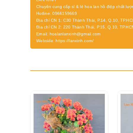
Chuyên cung cấp sỉ & lẻ hoa lan hồ điệp chất lượ
Hotline: 0966159669
Địa chỉ CN 1: C30 Thành Thái, P.14, Q.10, TP.H
Địa chỉ CN 2: 220 Thành Thái, P.15, Q.10, TP.H
Email: hoalanlanxinh@gmail.com
Webside: https://lanxinh.com/