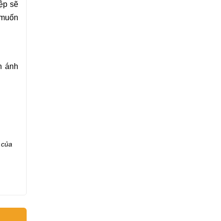
iệp sẽ
 muốn
h ánh
 của