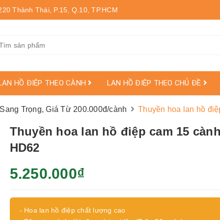
220 Thành Thái, P.15, Q.10, TP.HCM
LAN HỒ ĐIỆP THEO CÀNH
LAN HỒ ĐIỆP THEO CHỦ ĐỀ
 Sang Trọng, Giá Từ 200.000đ/cành
Thuyền hoa lan hồ đi
Thuyền hoa lan hồ điệp cam 15 cành
HD62
5.250.000₫
- Hoa lan hồ điệp chất lượng cao