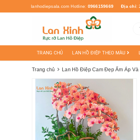
lanhodiepsala.com
Hotline:
0966159669
Địa chỉ
:
TRANG CHỦ
LAN HỒ ĐIỆP THEO MÀU
Trang chủ
Lan Hồ Điệp Cam Đẹp Ấm Áp Và