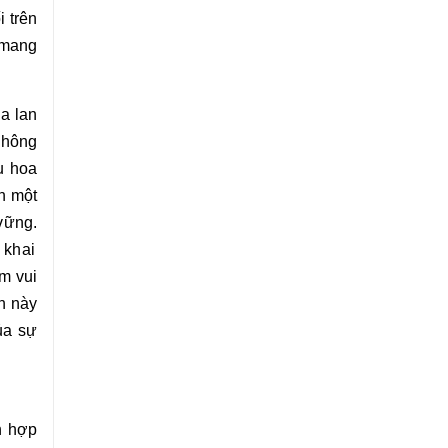
i trên
 mang
a lan
không
u hoa
ên một
vững.
 khai
ềm vui
h
này
ủa sự
h hợp