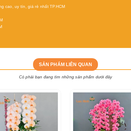
ng cao, uy tín, giá rẻ nhất TP.HCM
CM
CM
SẢN PHẨM LIÊN QUAN
Có phải bạn đang tìm những sản phẩm dưới đây