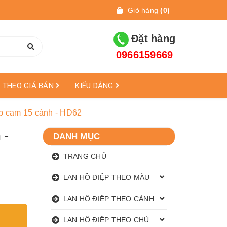
Giỏ hàng
(
0
)
Đặt hàng
0966159669
THEO GIÁ BÁN
KIỂU DÁNG
ệp cam 15 cành - HD62
 -
DANH MỤC
TRANG CHỦ
LAN HỒ ĐIỆP THEO MÀU
LAN HỒ ĐIỆP THEO CÀNH
LAN HỒ ĐIỆP THEO CHỦ ĐỀ