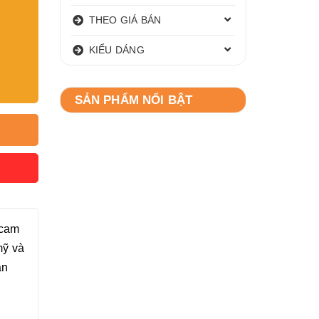
THEO GIÁ BÁN
KIỂU DÁNG
SẢN PHẨM NỔI BẬT
 cam
mỹ và
ạn