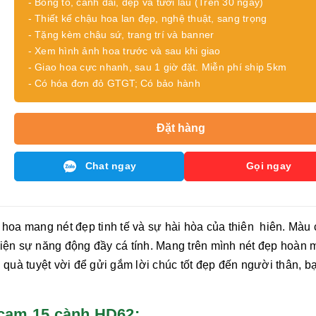
- Bông to, cành dài, đẹp và tươi lâu (Trên 30 ngày)
- Thiết kế chậu hoa lan đẹp, nghệ thuật, sang trọng
- Tặng kèm chậu sứ, trang trí và banner
- Xem hình ảnh hoa trước và sau khi giao
- Giao hoa cực nhanh, sau 1 giờ đặt. Miễn phí ship 5km
- Có hóa đơn đỏ GTGT; Có bảo hành
Đặt hàng
Chat ngay
Gọi ngay
hoa mang nét đẹp tinh tế và sự hài hòa của thiên
hiên. Màu
 hiện sự năng động đầy cá tính. Mang trên mình nét đẹp hoàn 
 quà tuyệt vời để gửi gắm lời chúc tốt đẹp đến người thân, b
̣p cam 15 cành HD62: