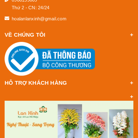
Thứ 2 - CN: 24/24
hoalanlanxinh@gmail.com
VỀ CHÚNG TÔI
HỖ TRỢ KHÁCH HÀNG