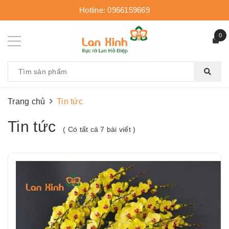
Hotline:
0966159669
0
Trang chủ
Tin tức
Tin tức
( Có tất cả 7 bài viết )