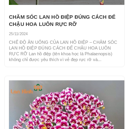
CHĂM SÓC LAN HỒ ĐIỆP ĐÚNG CÁCH ĐỂ
CHẬU HOA LUÔN RỰC RỠ
25/11/2024
CHẾ ĐỘ ĂN UỐNG CỦA LAN HỒ ĐIỆP – CHĂM SÓC
LAN HỒ ĐIỆP ĐÚNG CÁCH ĐỂ CHẬU HOA LUÔN
RỰC RỠ Lan hồ điệp (tên khoa học là Phalaenopsis)
không chỉ được yêu thích vì vẻ đẹp rực rỡ và...