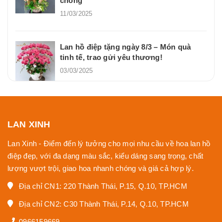
chóng
11/03/2025
Lan hồ điệp tặng ngày 8/3 – Món quà
tinh tế, trao gửi yêu thương!
03/03/2025
LAN XINH
Lan Xinh - Điểm đến lý tưởng cho mọi nhu cầu về hoa lan hồ
điệp đẹp, với đa dạng màu sắc, kiểu dáng sang trọng, chất
lượng vượt trội, giao hoa nhanh chóng và giá cả hợp lý.
Địa chỉ CN1: 220 Thành Thái, P.15, Q.10, TP.HCM
Địa chỉ CN2: C30 Thành Thái, P.14, Q.10, TP.HCM
0966159669