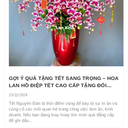
GỢI Ý QUÀ TẶNG TẾT SANG TRỌNG – HOA
LAN HỒ ĐIỆP TẾT CAO CẤP TẶNG ĐỐI
TÁC- KHÁCH HÀNG.
23/11/2024
Tết Nguyên Đán là thời điểm vàng để bày tỏ sự tri ân và
củng cố các mối quan hệ trong công việc làm ăn, kinh
doanh. Nếu bạn đang loay hoay tìm món quà đẳng cấp
để ghi dấu...