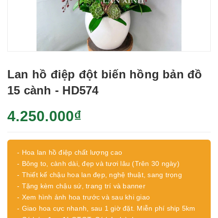
Lan hồ điệp đột biến hồng bản đồ
15 cành - HD574
4.250.000₫
- Hoa lan hồ điệp chất lượng cao
- Bông to, cành dài, đẹp và tươi lâu (Trên 30 ngày)
- Thiết kế chậu hoa lan đẹp, nghệ thuật, sang trọng
- Tặng kèm chậu sứ, trang trí và banner
- Xem hình ảnh hoa trước và sau khi giao
- Giao hoa cực nhanh, sau 1 giờ đặt. Miễn phí ship 5km