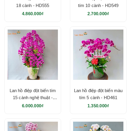
18 cành - HD555
tím 10 cành - HD549
4.860.000₫
2.700.000₫
Lan hồ điệp đột biến tím
Lan hồ điệp đột biến màu
15 cành nghệ thuật -
tím 5 cành - HD461
HD483
6.000.000₫
1.350.000₫