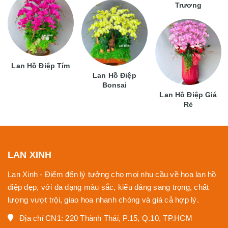
Trương
Lan Hồ Điệp Tím
Lan Hồ Điệp
Bonsai
Lan Hồ Điệp Giá
Rẻ
LAN XINH
Lan Xinh - Điểm đến lý tưởng cho mọi nhu cầu về hoa lan hồ
điệp đẹp, với đa dạng màu sắc, kiểu dáng sang trọng, chất
lượng vượt trội, giao hoa nhanh chóng và giá cả hợp lý.
Địa chỉ CN1: 220 Thành Thái, P.15, Q.10, TP.HCM