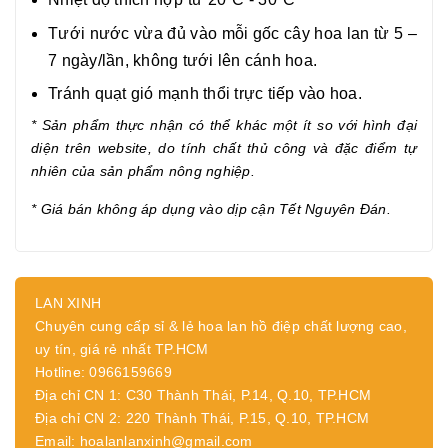
Tưới nước vừa đủ vào mỗi gốc cây hoa lan từ 5 –
7 ngày/lần, không tưới lên cánh hoa.
Tránh quạt gió mạnh thổi trực tiếp vào hoa.
* Sản phẩm thực nhận có thể khác một ít so với hình đại
diện trên website, do tính chất thủ công và đặc điểm tự
nhiên của sản phẩm nông nghiệp.
* Giá bán không áp dụng vào dịp cận Tết Nguyên Đán.
LAN XINH
Chuyên cung cấp sỉ & lẻ hoa lan hồ điệp chất lượng cao,
uy tín, giá rẻ nhất TP.HCM
Hotline: 0966159669
Địa chỉ CN 1: C30 Thành Thái, P.14, Q.10, TP.HCM
Địa chỉ CN 2: 220 Thành Thái, P.15, Q.10, TP.HCM
Email: hoalanlanxinh@gmail.com