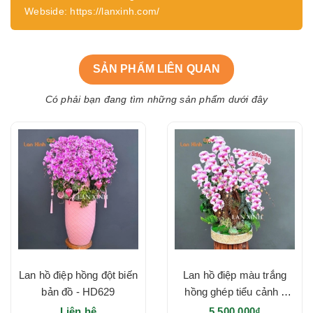
Webside: https://lanxinh.com/
SẢN PHẨM LIÊN QUAN
Có phải bạn đang tìm những sản phẩm dưới đây
Lan hồ điệp hồng đột biến
Lan hồ điệp màu trắng
bản đồ - HD629
hồng ghép tiểu cảnh -
HD620
Liên hệ
5.500.000₫