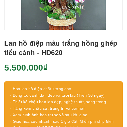
Lan hồ điệp màu trắng hồng ghép
tiểu cảnh - HD620
5.500.000₫
- Hoa lan hồ điệp chất lượng cao
- Bông to, cành dài, đẹp và tươi lâu (Trên 30 ngày)
- Thiết kế chậu hoa lan đẹp, nghệ thuật, sang trọng
- Tặng kèm chậu sứ, trang trí và banner
- Xem hình ảnh hoa trước và sau khi giao
- Giao hoa cực nhanh, sau 1 giờ đặt. Miễn phí ship 5km