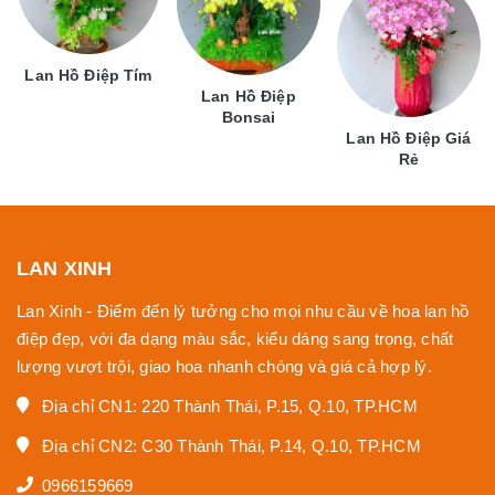
Lan Hồ Điệp Tím
Lan Hồ Điệp
Bonsai
Lan Hồ Điệp Giá
Rẻ
LAN XINH
Lan Xinh - Điểm đến lý tưởng cho mọi nhu cầu về hoa lan hồ
điệp đẹp, với đa dạng màu sắc, kiểu dáng sang trọng, chất
lượng vượt trội, giao hoa nhanh chóng và giá cả hợp lý.
Địa chỉ CN1: 220 Thành Thái, P.15, Q.10, TP.HCM
Địa chỉ CN2: C30 Thành Thái, P.14, Q.10, TP.HCM
0966159669