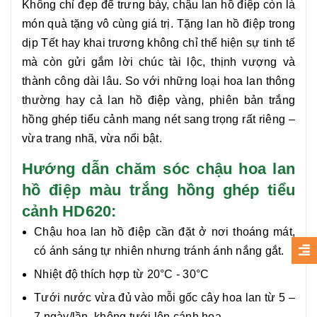
Không chỉ đẹp để trưng bày, chậu
lan hồ điệp
còn là
món quà tặng vô cùng giá trị. Tặng
lan hồ điệp
trong
dịp Tết hay khai trương không chỉ thể hiện sự tinh tế
mà còn gửi gắm lời chúc tài lộc, thịnh vượng và
thành công dài lâu. So với những loại hoa lan thông
thường hay cả
lan hồ điệp
vàng, phiên bản trắng
hồng ghép tiểu cảnh mang nét sang trọng rất riêng –
vừa trang nhã, vừa nổi bật.
Hướng dẫn chăm sóc chậu hoa lan
hồ điệp màu trắng hồng ghép tiểu
cảnh HD620:
Chậu hoa lan hồ điệp cần đặt ở nơi thoáng mát,
có ánh sáng tự nhiên nhưng tránh ánh nắng gắt.
Nhiệt độ thích hợp từ 20°C - 30°C
Tưới nước vừa đủ vào mỗi gốc cây hoa lan từ 5 –
7 ngày/lần, không tưới lên cánh hoa.