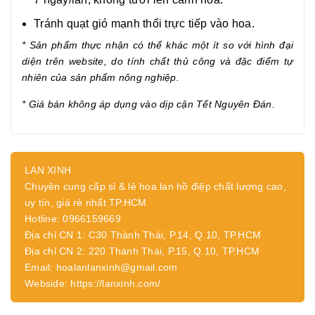
Tránh quạt gió mạnh thổi trực tiếp vào hoa.
* Sản phẩm thực nhận có thể khác một ít so với hình đại
diện trên website, do tính chất thủ công và đặc điểm tự
nhiên của sản phẩm nông nghiệp.
* Giá bán không áp dụng vào dịp cận Tết Nguyên Đán.
LAN XINH
Chuyên cung cấp sỉ & lẻ hoa lan hồ điệp chất lượng cao,
uy tín, giá rẻ nhất TP.HCM
Hotline: 0966159669
Địa chỉ CN 1: C30 Thành Thái, P.14, Q.10, TP.HCM
Địa chỉ CN 2: 220 Thành Thái, P.15, Q.10, TP.HCM
Email: hoalanlanxinh@gmail.com
Webside: https://lanxinh.com/