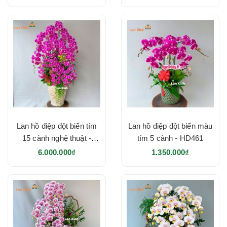
Lan hồ điệp đột biến tím
Lan hồ điệp đột biến màu
15 cành nghệ thuật -
tím 5 cành - HD461
HD483
6.000.000₫
1.350.000₫