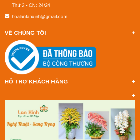
Thứ 2 - CN: 24/24
hoalanlanxinh@gmail.com
VỀ CHÚNG TÔI
HỖ TRỢ KHÁCH HÀNG