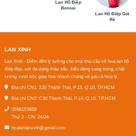
Lan Hồ Điệp
Bonsai
Lan Hồ Điệp Giá
Rẻ
LAN XINH
Lan Xinh - Điểm đến lý tưởng cho mọi nhu cầu về hoa lan hồ
điệp đẹp, với đa dạng màu sắc, kiểu dáng sang trọng, chất
lượng vượt trội, giao hoa nhanh chóng và giá cả hợp lý.
Địa chỉ CN1: 220 Thành Thái, P.15, Q.10, TP.HCM
Địa chỉ CN2: C30 Thành Thái, P.14, Q.10, TP.HCM
0966159669
Thứ 2 - CN: 24/24
hoalanlanxinh@gmail.com