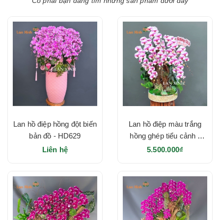
Có phải bạn đang tìm những sản phẩm dưới đây
Lan hồ điệp hồng đột biến
Lan hồ điệp màu trắng
bản đồ - HD629
hồng ghép tiểu cảnh -
HD620
Liên hệ
5.500.000₫