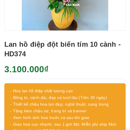
Lan hồ điệp đột biến tím 10 cành -
HD374
3.100.000₫
- Hoa lan hồ điệp chất lượng cao
- Bông to, cành dài, đẹp và tươi lâu (Trên 30 ngày)
- Thiết kế chậu hoa lan đẹp, nghệ thuật, sang trọng
- Tặng kèm chậu sứ, trang trí và banner
- Xem hình ảnh hoa trước và sau khi giao
- Giao hoa cực nhanh, sau 1 giờ đặt. Miễn phí ship 5km