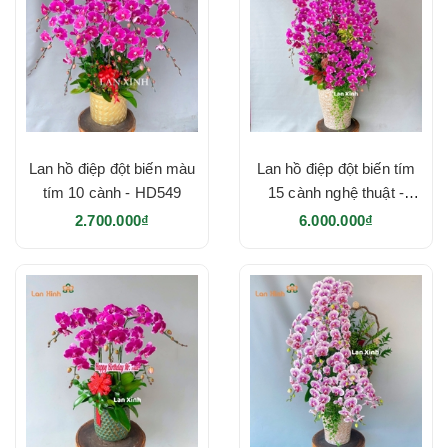
Lan hồ điệp đột biến màu
Lan hồ điệp đột biến tím
tím 10 cành - HD549
15 cành nghệ thuật -
HD483
2.700.000₫
6.000.000₫