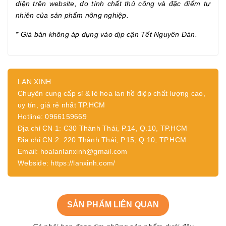
diện trên website, do tính chất thủ công và đặc điểm tự
nhiên của sản phẩm nông nghiệp.
* Giá bán không áp dụng vào dịp cận Tết Nguyên Đán.
LAN XINH
Chuyên cung cấp sỉ & lẻ hoa lan hồ điệp chất lượng cao,
uy tín, giá rẻ nhất TP.HCM
Hotline: 0966159669
Địa chỉ CN 1: C30 Thành Thái, P.14, Q.10, TP.HCM
Địa chỉ CN 2: 220 Thành Thái, P.15, Q.10, TP.HCM
Email: hoalanlanxinh@gmail.com
Webside: https://lanxinh.com/
SẢN PHẨM LIÊN QUAN